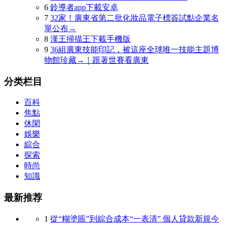
6
鈴導者app下載安卓
7
32家！廣東省第二批化妝品電子標簽試點企業名
單公布→
8
漢王掃描王下載手機版
9
36組廣東技能印記，被這座全球唯一技能主題博
物館珍藏→｜跟著世賽看廣東
分类栏目
百科
焦點
休閑
娛樂
綜合
探索
時尚
知識
最新推荐
1
從“糊塗賬”到綜合成本“一表清” 個人貸款新規今