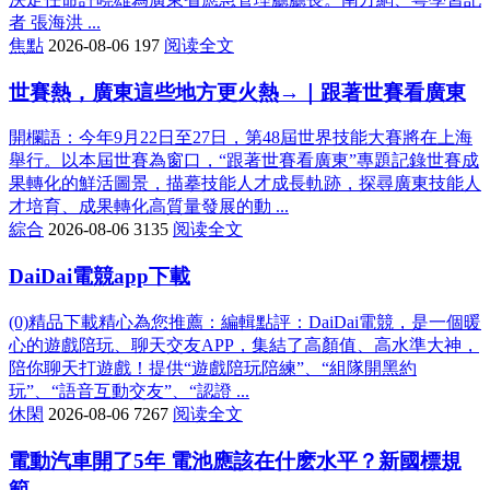
者 張海洪 ...
焦點
2026-08-06
197
阅读全文
世賽熱，廣東這些地方更火熱→｜跟著世賽看廣東
開欄語：今年9月22日至27日，第48屆世界技能大賽將在上海
舉行。以本屆世賽為窗口，“跟著世賽看廣東”專題記錄世賽成
果轉化的鮮活圖景，描摹技能人才成長軌跡，探尋廣東技能人
才培育、成果轉化高質量發展的動 ...
綜合
2026-08-06
3135
阅读全文
DaiDai電競app下載
(0)精品下載精心為您推薦：編輯點評：DaiDai電競，是一個暖
心的遊戲陪玩、聊天交友APP，集結了高顏值、高水準大神，
陪你聊天打遊戲！提供“遊戲陪玩陪練”、“組隊開黑約
玩”、“語音互動交友”、“認證 ...
休閑
2026-08-06
7267
阅读全文
電動汽車開了5年 電池應該在什麽水平？新國標規
範→