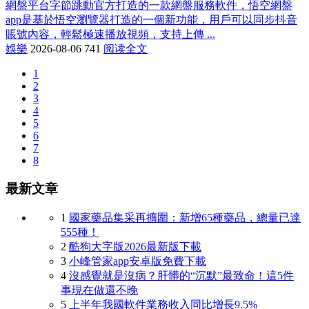
網盤平台字節跳動官方打造的一款網盤服務軟件，悟空網盤
app是基於悟空瀏覽器打造的一個新功能，用戶可以同步抖音
賬號內容，輕鬆極速播放視頻，支持上傳 ...
娛樂
2026-08-06
741
阅读全文
1
2
3
4
5
6
7
8
最新文章
1
國家藥品集采再擴圍：新增65種藥品，總量已達
555種！
2
酷狗大字版2026最新版下載
3
小峰管家app安卓版免費下載
4
沒感覺就是沒病？肝髒的“沉默”最致命！這5件
事現在做還不晚
5
上半年我國軟件業務收入同比增長9.5%