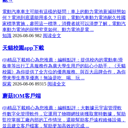
電動汽車車主可能有這樣的疑問：車上的動力電池衰減狀態如
何？電池到底還能用多久？日前，電動汽車動力電池耐久性國
家標準實施，參照這一標準，消費者就可以清楚了解，電動汽
車動力電池的狀態究竟如何。動力電池是電 ...
知識
2026-08-06
982
阅读全文
天貓校園app下載
(0)精品下載精心為您推薦：編輯點評：提供校內的電動車/滑
板車等出行工具服務作為廣大學生用戶的貼心小助手，《天貓
校園》為你提供了全方位的優惠服務。與百大品牌合作，為你
帶來學生專享優惠！無論是吃、喝、玩 ...
探索
2026-08-06
89315
阅读全文
蘑菇IOM客戶端
(0)精品下載精心為您推薦：編輯點評：大數據元宇宙管理軟
件數字化管理軟件，它運用了物聯網技術獲取實時數據，幫助
監控掌握工廠內部的工作情況，還能幫助客戶遠程維修設備，
並且建立客戶檔案，幫助更加高效的完成 ...