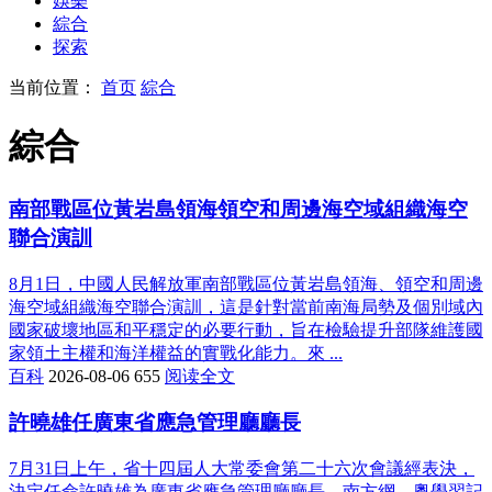
娛樂
綜合
探索
当前位置：
首页
綜合
綜合
南部戰區位黃岩島領海領空和周邊海空域組織海空
聯合演訓
8月1日，中國人民解放軍南部戰區位黃岩島領海、領空和周邊
海空域組織海空聯合演訓，這是針對當前南海局勢及個別域內
國家破壞地區和平穩定的必要行動，旨在檢驗提升部隊維護國
家領土主權和海洋權益的實戰化能力。來 ...
百科
2026-08-06
655
阅读全文
許曉雄任廣東省應急管理廳廳長
7月31日上午，省十四屆人大常委會第二十六次會議經表決，
決定任命許曉雄為廣東省應急管理廳廳長。南方網、粵學習記