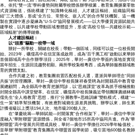
本。
依托“雙一流”學科優勢與附屬學校體係辦學積澱，教育集團摒棄零散
式資源輸送，
係統構建了“知識轉化樞紐、人才建設樞紐、組織協同
紐”三大體係，形成“全方位、常態化、嵌入式”的合作幫扶機製。這一機
製在實踐中逐步凝練為“U-S-D”協同發展模式——以大學優質資源賦能共
建學校，以共建學校帶動區域整體提升，形成“高校引領—共建校示範—
區域輻射”的傳導鏈條。
人才建設樞紐：
以“頭雁”驅動一校帶一域
辦好一所學校，關鍵在校長；帶動一個區域，同樣可以從一位校長開
始。2023年，礪儒高中在信宜落成啟用，成為“百千萬工程”啟動以來華師
首個縣域高中合作辦學項目；2025年，華封—廣信中學簽約落地並實現
當年招生，生源回流趨勢初顯。兩所學校紮根粵西，成為華師服務縣域教
育的實體支點。
合作共建之初，教育集團前置匹配校長人選，選派與華師理念“同
共振”的管理團隊。華封—廣信中學校長陳祥春受聘為封開縣高中教育發
展總顧問，為全縣高中教育把脈問診，以“思維課堂”改革為抓手積極推動
封開全縣高中課堂變革。在信宜，礪儒高中校長陳義近帶領團隊賡續林礪
儒先生“全人格教育”思想，推行“分層教學+思維訓練”雙軌模式，構建“一
生一策”精準幫扶機製，有效應對城鄉生源差異挑戰。辦學以來，師生累
計獲省級以上獎項194人次、地市級200餘人次。
在“肇慶統籌—華師賦能—封開落實”合作框架下，華封—廣信中學深
度融入“華附聯盟”資源體係，與全省7個地市15所高中協同共進。作為“華
附聯盟”高中發展共同體成員校，華封—廣信中學擔任2026學年輪值校，
並舉辦“華附聯盟”教育集團高中聯盟首屆學術節，吸引當地600餘名教師