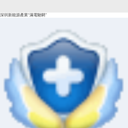
深圳新能源產業“滿電馳騁”