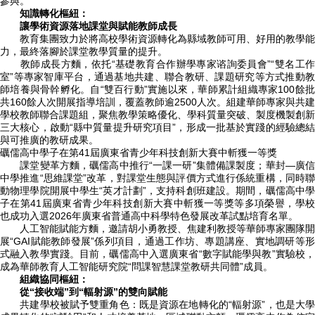
參與。
知識轉化樞紐：
讓學術資源落地課堂與賦能教師成長
教育集團致力於將高校學術資源轉化為縣域教師可用、好用的教學能
力，最終落腳於課堂教學質量的提升。
教師成長方麵，依托“基礎教育合作辦學專家谘詢委員會”“雙名工
室”等專家智庫平台，通過基地共建、聯合教研、課題研究等方式推動教
師培養與骨幹孵化。自“雙百行動”實施以來，華師累計組織專家100餘批
共160餘人次開展指導培訓，覆蓋教師逾2500人次。組建華師專家與共建
學校教師聯合課題組，聚焦教學策略優化、學科質量突破、製度機製創新
三大核心，啟動“縣中質量提升研究項目”，形成一批基於實踐的經驗總結
與可推廣的教研成果。
礪儒高中學子在第41屆廣東省青少年科技創新大賽中斬獲一等獎
課堂變革方麵，礪儒高中推行“一課一研”集體備課製度；華封—廣信
中學推進“思維課堂”改革，對課堂生態與評價方式進行係統重構，同時聯
動物理學院開展中學生“英才計劃”，支持科創班建設。期間，礪儒高中學
子在第41屆廣東省青少年科技創新大賽中斬獲一等獎等多項榮譽，學校
也成功入選2026年廣東省普通高中科學特色發展改革試點培育名單。
人工智能賦能方麵，邀請胡小勇教授、焦建利教授等華師專家團隊開
展“GAI賦能教師發展”係列項目，通過工作坊、專題講座、實地調研等形
式融入教學實踐。目前，礪儒高中入選廣東省“數字賦能學與教”實驗校，
成為華師教育人工智能研究院“問課智慧課堂教研共同體”成員。
組織協同樞紐：
從“接收端”到“輻射源”的雙向賦能
共建學校被賦予雙重角色：既是資源在地轉化的“輻射源”，也是大學