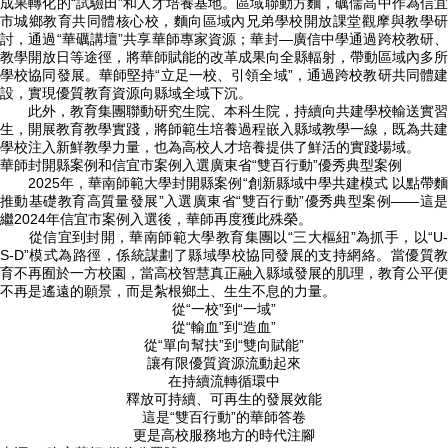
成果轉化的“試驗田”和人才培養基地。
區域聯動方麵，礪儒高中作為信宜
市城鄉教育共同體核心校，麵向區域內兄弟學校開放課堂觀摩與教學研
討，通過“華礪講壇”共享華師專家資源；華封—廣信中學通過跨校教研、
教學開放日等途徑，將華師賦能的改革成果向全縣輻射，帶動區域內多所
學校協同發展。華師堅持“立足一校、引領全域”，通過跨校教研共同體建
設，實現優質教育資源向縣域全域下沉。
此外，教育集團聯動研究生院、本科生院，持續向共建學校輸送實習
生，開展教育教學實踐，將師範生培養過程嵌入縣域教學一線，既為共建
學校注入新鮮教學力量，也為高校人才培養提供了鮮活的實踐場域。
華師封開縣案例和信宜市案例入選廣東省“雙百行動”優秀典型案例
2025年，華南師範大學封開縣案例“創新縣域中學共建模式 以點帶
推動基礎教育高質量發展”入選廣東省“雙百行動”優秀典型案例——這是
繼2024年信宜市案例入選後，華師再度獲此殊榮。
從信宜到封開，華南師範大學教育集團
以“三大樞紐”為抓手
，以“U
S-D”模式為路徑，係統謀劃了縣域學校協同發展的支持網絡。當優質教
育不再囿於一方校園，當高校智慧真正融入縣域發展的肌理，教育公平便
不再是遙遠的願景，而是紮根鄉土、生生不息的力量。
從“一校”到“一域”
從“輸血”到“造血”
從“單向幫扶”到“雙向賦能”
讓有限優質資源流動起來
在持續流轉循環中
釋放可持續、可再生的發展效能
這是“雙百行動”的華師答卷
更是高校服務地方的時代注腳