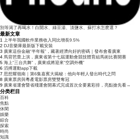
別等渴了再喝水！白開水、綠豆湯、淡鹽水、蘇打水怎麽選？
最新文章
1
上半年我國軟件業務收入同比增長9.5%
2
DJ音樂庫最新版下載安裝
3
廣東這份金融“半年報”，藏著經濟向好的密碼｜發布會看廣東
4
馬背芭蕾上演，廣東省第十七屆運動會競技體育組馬術比賽開賽
5
海上“三台共舞”，廣東或將迎來“空調外機”
6
滔搏運動app下載
7
思想耀嶺南｜第6集嘉賓大揭秘：他向年輕人發出時代之問
8
廣東票房與粵產電影票房雙雙奪冠
9
廣東省運會暨省殘運會開幕式完成首次全要素彩排，亮點搶先看→
分类栏目
百科
焦點
休閑
娛樂
綜合
探索
時尚
知識