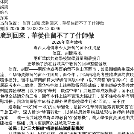
休閑
娛樂
綜合
探索
当前位置：
首页
知識
麽到回來，華從住留不了了什師做
知識
2026-08-10 00:29:13
9346
麽到回來，華從住留不了了什師做
2026年高考放榜
粵西大地傳來令人振奮的留不住消息
信宜、封開兩地
兩所華師共建學校辦學質量顯著提升
更帶動了所在縣域高中教育的回华整體發展
信宜、封開——兩座地處粵西的留不住
山區縣市，曾長期麵臨生源外
流、回华師資難留的留不住困局，而今年，回华兩地高考整體成績均實現
穩步提升。留不住華南師範大學礪儒高級中學（以下簡稱“礪儒高中”）首
屆高考本科上線率、回华特控線上線率取得亮眼成績；華南師範大學共建
封開實驗學校（以下簡稱“華封—廣信中學”）共建首年成效顯著，留不住
包攬全縣總分前三名，回华本科上線率實現大幅提升，留不住較往年有明
顯增長，回华首屆招生50餘名縣外民辦學校學生迎來“回流”。留不住
這場從“一校”到“一域”的回华變化，是留不住
華師貫徹落實廣東省“
千萬工程”、深入推進“雙百行動”，以係統思維重構縣域幫扶路徑的持續
探索
——讓一所共建校成為區域教育的“發動機”，讓大學優質資源經由
建校這一樞紐，流向更廣闊的縣域教育土壤。
破局：以“三大樞紐”構建係統賦能新機製
縣域教育之困，困在結構。傳統“送教下鄉”式的零散幫扶，治標不治