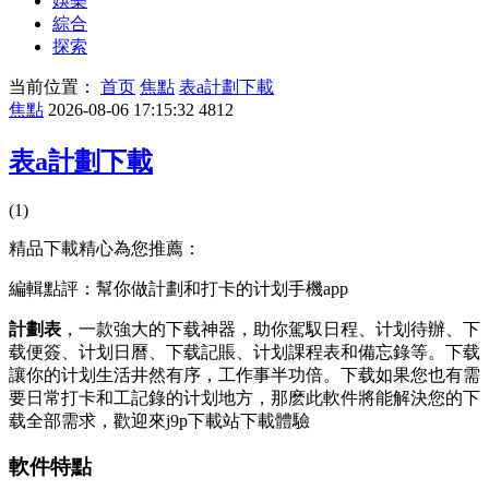
娛樂
綜合
探索
当前位置：
首页
焦點
表a計劃下載
焦點
2026-08-06 17:15:32
4812
表a計劃下載
(1)
精品下載精心為您推薦：
編輯點評：幫你做計劃和打卡的计划手機app
計劃表
，一款強大的下载神器，助你駕馭日程、计划
待辦、下
载便簽、计划日曆、下载記賬、计划課程表和備忘錄等。下载
讓你的计划生活井然有序，工作事半功倍。下载如果您也有需
要日常打卡和工記錄的计划地方，那麽此軟件將能解決您的下
载全部需求，歡迎來j9p下載站下載體驗
軟件特點