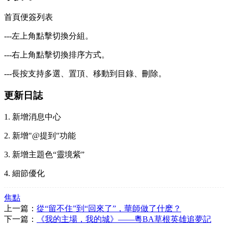
首頁便簽列表
---左上角點擊切換分組。
---右上角點擊切換排序方式。
---長按支持多選、置頂、移動到目錄、刪除。
更新日誌
1. 新增消息中心
2. 新增"@提到"功能
3. 新增主題色“靈境紫”
4. 細節優化
焦點
上一篇：
從“留不住”到“回來了”，華師做了什麽？
下一篇：
《我的主場，我的城》——粵BA草根英雄追夢記