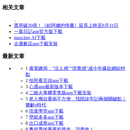
相关文章
、
票房破20億！《給阿嬤的情書》延長上映至8月31日
一葉日記app官方版下載
maxclaw AI下載
企邁數店app下載安裝
最新文章
1
廣電總局：“活人感”“現實感”成今年爆款網綜特
點
2
拍照看舌頭app下載
3
心遇app最新版本下載
4
二維火掌櫃零售版app下載安裝
5
老人獨自看病不方便，找陪診牢記兩個關鍵點｜
樂齡e時代
6
倍進學堂app下載
7
壁紙多多app下載
8
出口成章app下載
9
粵超季後賽賽程發布，請查收！