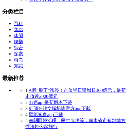
分类栏目
百科
焦點
休閑
娛樂
綜合
探索
時尚
知識
最新推荐
1
A股“股王”漲停！市值半日猛增超300億元，最新
市值達2000億元
2
心遇app最新版本下載
3
紅師在線文職培訓官方app下載
4
壁紙多多app下載
5
事關區域治理、民生服務等，廣東省市多部地方
性法規今起施行