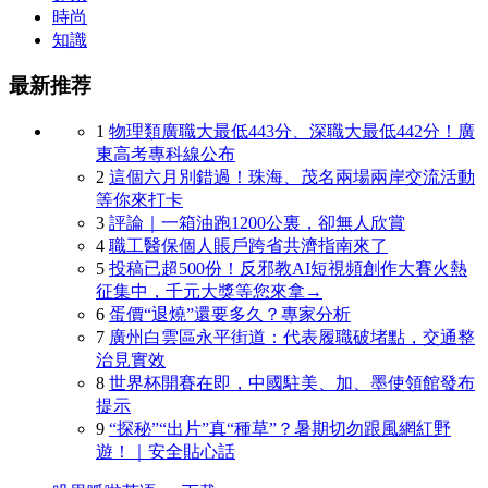
時尚
知識
最新推荐
1
物理類廣職大最低443分、深職大最低442分！廣
東高考專科線公布
2
這個六月別錯過！珠海、茂名兩場兩岸交流活動
等你來打卡
3
評論｜一箱油跑1200公裏，卻無人欣賞
4
職工醫保個人賬戶跨省共濟指南來了
5
投稿已超500份！反邪教AI短視頻創作大賽火熱
征集中，千元大獎等您來拿→
6
蛋價“退燒”還要多久？專家分析
7
廣州白雲區永平街道：代表履職破堵點，交通整
治見實效
8
世界杯開賽在即，中國駐美、加、墨使領館發布
提示
9
“探秘”“出片”真“種草”？暑期切勿跟風網紅野
遊！｜安全貼心話