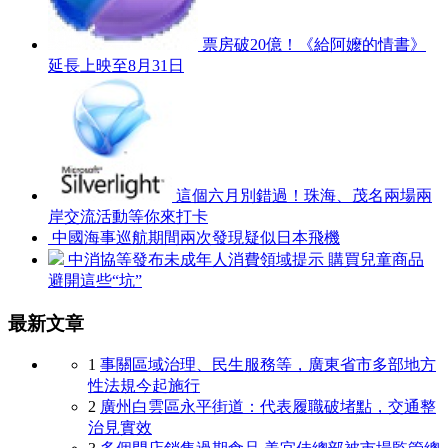
票房破20億！《給阿嬤的情書》
延長上映至8月31日
這個六月別錯過！珠海、茂名兩場兩
岸交流活動等你來打卡
中國海事巡航期間兩次發現疑似日本飛機
中消協等發布未成年人消費領域提示 購買兒童商品
避開這些“坑”
最新文章
1
事關區域治理、民生服務等，廣東省市多部地方
性法規今起施行
2
廣州白雲區永平街道：代表履職破堵點，交通整
治見實效