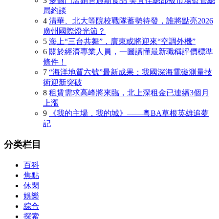
3
多個門店銷售過期食品 美宜佳總部被市場監管總
局約談
4
清華、北大等院校戰隊蓄勢待發，誰將點亮2026
廣州國際燈光節？
5
海上“三台共舞”，廣東或將迎來“空調外機”
6
關於經濟專業人員，一圖讀懂最新職稱評價標準
條件！
7
“海洋地質六號”最新成果：我國深海電磁測量技
術迎新突破
8
租賃需求高峰將來臨，北上深租金已連續3個月
上漲
9
《我的主場，我的城》——粵BA草根英雄追夢
記
分类栏目
百科
焦點
休閑
娛樂
綜合
探索