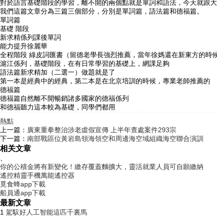
對於語言基礎階段的學習，離不開的兩個點就是單詞和語法，今天就跟大
我們這篇文章分為三篇三個部分，分別是單詞篇，語法篇和德福篇。
單詞篇
基礎 階段
新求精係列課後單詞
能力提升徐麗華
全程階段 綠皮詞匯書（留德老學長強烈推薦，當年徐媽還在新東方的時
滬江係列，基礎階段，在有日常學習的基礎上，網課足夠
語法篇新求精加（二選一）做題就是了
第一本是經典中的經典，第二本是在北京培訓的時候，專業老師推薦的
德福篇
德福篇自然離不開暢銷諸多國家的德福係列
和德福聽力這本較為基礎，同學們都用
熱點
上一篇：
廣東重拳整治涉老虛假宣傳 上半年查處案件293宗
下一篇：
南部戰區位黃岩島領海領空和周邊海空域組織海空聯合演訓
相关文章
、
你的公積金將有新變化！繳存覆蓋麵擴大，靈活就業人員可自願繳納
遙控精靈手機萬能遙控器
覓食蜂app下載
船員通app下載
最新文章
1
駕馭好人工智能這匹千裏馬