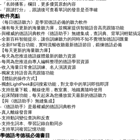
-『名師播客』欄目，更多優質原創內容
-『跟讀打分』，跟讀後可查看單詞的發音是否準確
軟件亮點
《每日德語聽力》是學習德語必備的聽力軟件
-擁有每天更新的海量聽力庫，並獨家提供智能語音高亮跟隨功能
-與權威的德語詞典軟件《德語助手》無縫集成，查詞典、背單詞輕鬆搞
-全新百科智能提示，讓你訓練聽力的同時不知不覺增加德語詞匯量
-全新FM電台功能，實時流暢收聽最新德語節目，鍛煉德語必備
【每天更新的海量聽力庫】
-每天為您推送德語媒體最新的聽力資源
-每周為您推送由專人編輯整理的德語學習資源
-收入海量日常會話訓練、名人演講資源
-獨家支持語音高亮跟隨功能
【體貼的操作方式】
-獨創LightPeek劃詞搜索功能，對文章中的單詞即指即譯
-支持批量下載，離線使用，教室裏、地鐵裏隨時使用
-起床鬧鍾功能，每天起床為您播放當天最新的德語聽力
【與《德語助手》無縫集成】
-《德語助手》是最權威的德語詞典軟件
-真人離線發音庫
-支持動詞變位查詢和反查
-支持生詞本、學習記錄自動同步
-支持單詞複習記憶功能
學德語考德福必備書目