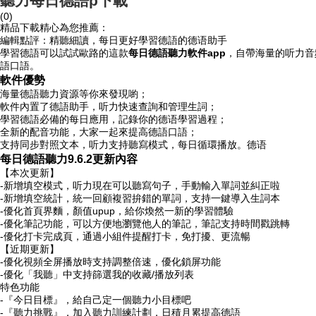
聽力每日德語p下載
(0)
精品下載精心為您推薦：
編輯點評：精聽細讀，每日更好學習德語的德语助手
學習德語可以試試歐路的這款
每日德語聽力軟件app
，自帶海量的听力
音
語口語。
軟件優勢
海量德語聽力資源等你來發現喲；
軟件內置了德語助手，听力快速查詢和管理生詞；
學習德語必備的每日應用，記錄你的德语學習過程；
全新的配音功能，大家一起來提高德語口語；
支持同步對照文本，听力支持聽寫模式，每日
循環播放。德语
每日德語聽力9.6.2更新內容
【本次更新】
-新增填空模式，听力現在可以聽寫句子，手動輸入單詞並糾正啦
-新增填空統計，統一回顧複習拚錯的單詞，支持一鍵導入生詞本
-優化首頁界麵，顏值upup，給你煥然一新的學習體驗
-優化筆記功能，可以方便地瀏覽他人的筆記，筆記支持時間戳跳轉
-優化打卡完成頁，通過小組件提醒打卡，免打擾、更流暢
【近期更新】
-優化視頻全屏播放時支持調整倍速，優化鎖屏功能
-優化「我聽」中支持篩選我的收藏/播放列表
特色功能
-『今日目標』，給自己定一個聽力小目標吧
-『聽力挑戰』，加入聽力訓練計劃，日積月累提高德語