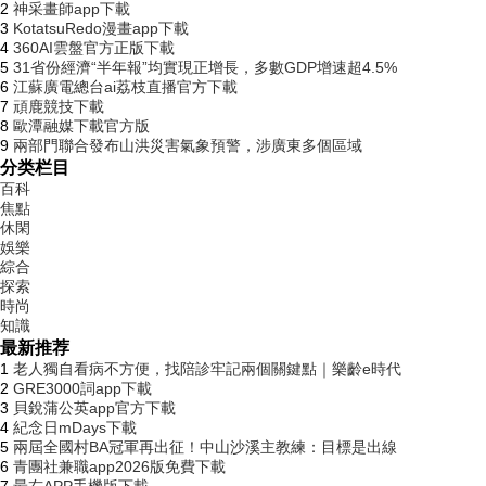
2
神采畫師app下載
3
KotatsuRedo漫畫app下載
4
360AI雲盤官方正版下載
5
31省份經濟“半年報”均實現正增長，多數GDP增速超4.5%
6
江蘇廣電總台ai荔枝直播官方下載
7
頑鹿競技下載
8
歐潭融媒下載官方版
9
兩部門聯合發布山洪災害氣象預警，涉廣東多個區域
分类栏目
百科
焦點
休閑
娛樂
綜合
探索
時尚
知識
最新推荐
1
老人獨自看病不方便，找陪診牢記兩個關鍵點｜樂齡e時代
2
GRE3000詞app下載
3
貝銳蒲公英app官方下載
4
紀念日mDays下載
5
兩屆全國村BA冠軍再出征！中山沙溪主教練：目標是出線
6
青團社兼職app2026版免費下載