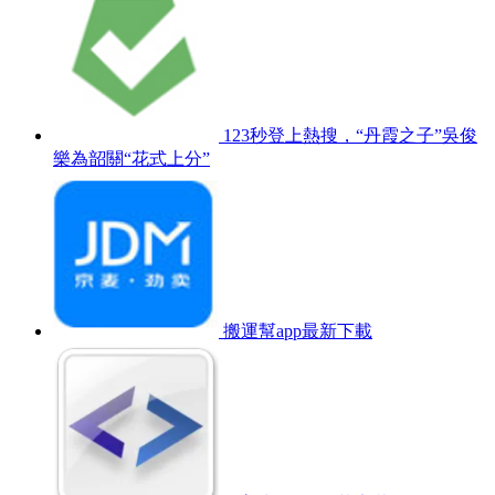
123秒登上熱搜，“丹霞之子”吳俊
樂為韶關“花式上分”
搬運幫app最新下載