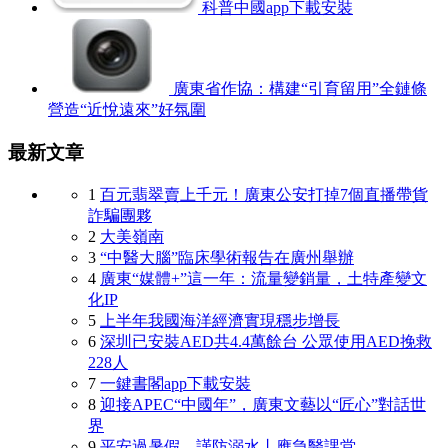
科普中國app下載安裝
廣東省作協：構建“引育留用”全鏈條
營造“近悅遠來”好氛圍
最新文章
1
百元翡翠賣上千元！廣東公安打掉7個直播帶貨
詐騙團夥
2
大美嶺南
3
“中醫大腦”臨床學術報告在廣州舉辦
4
廣東“媒體+”這一年：流量變銷量，土特產變文
化IP
5
上半年我國海洋經濟實現穩步增長
6
深圳已安裝AED共4.4萬餘台 公眾使用AED挽救
228人
7
一鍵書閣app下載安裝
8
迎接APEC“中國年”，廣東文藝以“匠心”對話世
界
9
平安過暑假，謹防溺水丨應急醫課堂