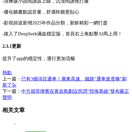
-清爽版小說閱讀器上線，沉浸閱讀免打擾
-優化聽書默認音量，舒適聆聽更貼心
-影視頻道新增2025年作品分類，新鮮精彩一網打盡
-接入了DeepSeek滿血穩定版，首頁右上角點擊AI馬上用！
2.3.1更新
提升了app的穩定性，運行更加流暢
熱點
上一篇：
已有3個項目通車！廣東高速、鐵路“通車進度條”刷
新了🥳
下一篇：
中方就菲律賓在黃岩島劃設所謂“領海基線”發布嚴正
聲明
相关文章
、