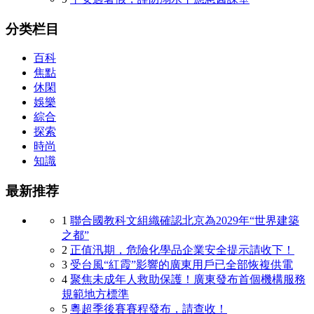
分类栏目
百科
焦點
休閑
娛樂
綜合
探索
時尚
知識
最新推荐
1
聯合國教科文組織確認北京為2029年“世界建築
之都”
2
正值汛期，危險化學品企業安全提示請收下！
3
受台風“紅霞”影響的廣東用戶已全部恢複供電
4
聚焦未成年人救助保護！廣東發布首個機構服務
規範地方標準
5
粵超季後賽賽程發布，請查收！