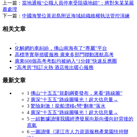
上一篇：
當地通報“公職人員停車受阻撬地鎖”：將對朱某某嚴
肅處理
下一篇：
中國海警位黃岩島附近海域組織維權執法管控演練
相关文章
、
化解網約車糾紛，佛山南海有了“專屬”平台
高標準實舉措暖服務 廣東多部門聯動護航高考
廣東608個高考考點均被納入“1分鍾”快速反應圈
“高考房”預訂火熱 酒店推出暖心服務
最新文章
1
佛山“十五五”規劃綱要發布，來看“路線圖”
2
廣深“十五五”路線圖曝光！超大信息量→
3
驚險刺激！龍船漂移c彎“翻車”落水
4
廣深“十五五”路線圖曝光！超大信息量→
5
一組數據讀懂我國經濟發展向新向優向好背後的
底氣
6
一圖讀懂《湛江市人力資源服務產業園扶持辦