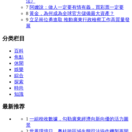
法》
7
阿嬤說：做人一定要有情有義，買彩票一定要
8
黃金，為何成為全球官方儲備最大資產？
9
立足崗位勇進取 推動廣東行政檢察工作高質量發
展
分类栏目
百科
焦點
休閑
娛樂
綜合
探索
時尚
知識
最新推荐
1
一組稅收數據，勾勒廣東經濟向新向優的活力圖
景
2
世界環境日，粵桂跨區域生態司法協作機製再開