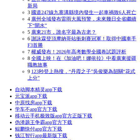
新局
3
國道247線九寨溝縣境內發生一起車禍致6人死亡
4
廣州全域發布雷雨大風預警，未來幾日全省繼續
下“開水”
5
廣東21市，誰名字最為古老？
6
謝詠霖登頂摩納哥站衝刺賽冠軍！取得中國車手
F3首勝
7
權威發布！2026年高考數學全國卷試題評析
8
全國上映！在《加油吧！娜依拉》中看廣東援疆
職教故事
9
123秒登上熱搜，“丹霞之子”吳俊樂為韶關“花式
上分”
自动脚本精灵app下载
元宝派app下载
中原找房app下载
学车不app官方下载
移动云手机极致版app官方正版下载
伪渣题王争霸app官方下载
鲲鹏快付app官方下载
钱江智行app最新版下载