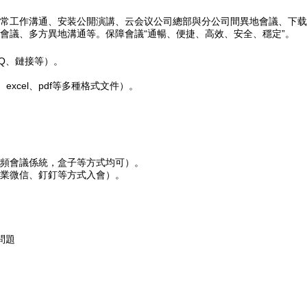
常工作溝通、安装公開演講、云会议公司總部與分公司間異地會議、下载
會議、多方異地溝通等。保障會議“通暢、便捷、高效、安全、穩定”。
Q、鏈接等）。
xcel、pdf等多種格式文件）。
頻會議係統，盒子等方式均可）。
業微信、釘釘等方式入會）。
問題