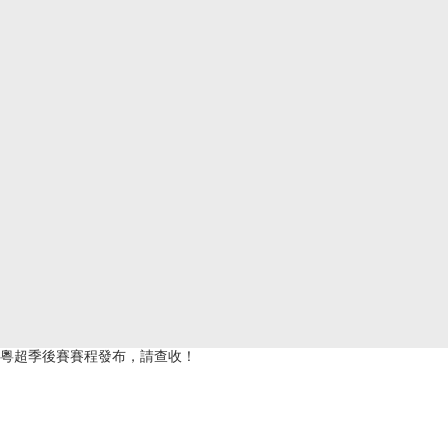
粵超季後賽賽程發布，請查收！