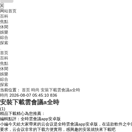
X
网站首页
百科
焦點
休閑
娛樂
綜合
探索
首页
百科
焦點
休閑
娛樂
綜合
探索
当前位置：
首页
時尚
安裝下載雲會議a全時
時尚
2026-08-07 05:45:10
836
安裝下載雲會議a全時
(1)
精品下載精心為您推薦：
編輯點評：全時雲會議app安卓版
小編今天給大家帶來的云会议是全時雲會議app安卓版，在這款軟件之
要求，云会议非常的下载方便實用，感興趣的安装就快來下載吧