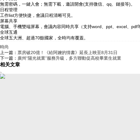
無需密碼，一鍵入會；無需下載，邀請開會(支持微信、qq、鏈接等)。
日程管理
工作list方便快捷，會議日程清晰可見。
屏幕共享
電腦、手機雙端屏幕，會議內容同時共享（支持word、ppt、excel、p
全球互通
全球五大洲、超過70餘國家，全時均有覆蓋。
時尚
上一篇：
票房破20億！《給阿嬤的情書》延長上映至8月31日
下一篇：
廣州“陽光就業”服務升級，多方聯動促高校畢業生就業
相关文章
、