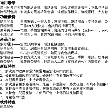
適用場景
適用於各行各業的網絡會議、電話會議、云会议
視頻會議中，下载包括日
跨部門會議、安装多方異地培訓會議、遠程協作辦公、遠程招聘、大方數
功能優勢
簡單開會——無需密碼，一鍵入會；無需下載，邀請開會（支持微信、Q
日程管理——工作list方便快捷，會議日程清晰可見。
屏幕共享——電腦、手機雙端屏幕，會議內容同時共享（支持word、ppt、e
全球互通——全球五大洲、超過70餘國家，全時均有覆蓋。
產品介紹
多方通話——無需預約準備，電話直接開會。
語音融合——電話、網絡語音隨意切換，音質清晰高質保障。
清晰流暢——SVC技術高清視頻，如同身處會議現場。
多端融合——多種方式入會，開會無限可能（電話、手機、電腦、硬件視
辦公整合——協作辦公整合，輕鬆融入工作（支持通過公司內部軟件、企
新版特性
1、解決用戶收到會議消息通知後無法關閉的問題
2、優化拖動修改時間體驗，修改時可查看修改前的位置
3、在觀看共享時，支持查看發言人
4、解決查看更多路視頻時，最後一屏隻顯示一路大視頻，布局不美觀的
5、支持會中查看會議信息，解決會議信息隻有入會連接的問題
6、支持會中問題反饋，方便用戶會中上傳日誌反饋問題
7、修複客戶問題
軟件特色
簡單開會