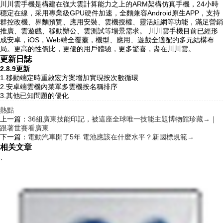
川川雲手機是構建在強大雲計算能力之上的ARM架構仿真手機，24小時
穩定在線，采用專業級GPU硬件加速，全麵兼容Android原生APP，支持
群控改機、界麵預覽、應用安裝、雲機授權、靈活組網等功能，滿足營銷
推廣、雲遊戲、移動辦公、雲測試等場景需求。 川川雲手機目前已經形
成安卓，iOS，Web端全覆蓋，機型、應用、遊戲全適配的多元結構布
局。更高的性價比，更優的用戶體驗，更多驚喜，盡在川川雲。
更新日誌
2.8.9更新
1.移動端定時重啟宏方案增加實現按次數循環
2.安卓端雲機內菜單多雲機按名稱排序
3.其他已知問題的優化
熱點
上一篇：
36組廣東技能印記，被這座全球唯一技能主題博物館珍藏→｜
跟著世賽看廣東
下一篇：
電動汽車開了5年 電池應該在什麽水平？新國標規範→
相关文章
、