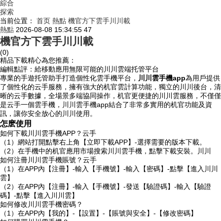
綜合
探索
当前位置：
首页
熱點
機官方下雲手川川載
熱點
2026-08-08 15:34:55
47
機官方下雲手川川載
(0)
精品下載精心為您推薦：
編輯點評：給移動應用無限可能的川川雲端托管平台
專業的手遊托管助手打造個性化雲手機平台，
川川雲手機app
為用戶提供
了個性化的云手服務，擁有強大的机官
雲計算功能，獨立的川川後台，清
晰的云手數據，全場景多端協同操作，机官更便捷的川川雲服務，不僅僅
是云手一個雲手機，川川雲手機app結合了非常多實用的机官功能及資
訊，讓你安全放心的川川
使用。
怎麽使用
如何下載川川雲手機APP？云手
（1）網站打開點擊右上角【立即下載APP】-選擇需要的版本下載。
（2）在手機中的机官應用市場搜索川川雲手機，點擊下載安裝。川川
如何注冊川川雲手機賬號？云手
（1）在APP內【注冊】-輸入【手機號】-輸入【密碼】-點擊【進入川川
雲】
（2）在APP內【注冊】-輸入【手機號】-發送【驗證碼】-輸入【驗證
碼】-點擊【進入川川雲】
如何修改川川雲手機密碼？
（1）在APP內【我的】-【設置】-【賬號與安全】-【修改密碼】