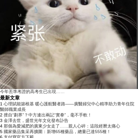
今年丟準考證的高考生已出現……
最新文章
1
心理賦能築根基 暖心護航醫者路——廣醫婦兒中心精準助力青年住院
醫師職業成長
2
擅自“劃界”？中方連出兩記“實拳”，毫不手軟！
3
金澤去世，盛世光年文化發布訃告
4
那個為愛減肥的廣東少女走了……親人心碎：這段經曆太痛心
5
國家藥品集采再擴圍：新增65種藥品，總量已達555種！
6
支付寶官方下載