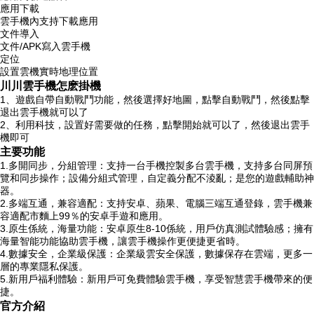
應用下載
雲手機內支持下載應用
文件導入
文件/APK寫入雲手機
定位
設置雲機實時地理位置
川川雲手機怎麽掛機
1、遊戲自帶自動戰鬥功能，然後選擇好地圖，點擊自動戰鬥，然後點擊
退出雲手機就可以了
2、利用科技，設置好需要做的任務，點擊開始就可以了，然後退出雲手
機即可
主要功能
1.多開同步，分組管理：支持一台手機控製多台雲手機，支持多台同屏預
覽和同步操作；設備分組式管理，自定義分配不淩亂；是您的遊戲輔助神
器。
2.多端互通，兼容適配：支持安卓、蘋果、電腦三端互通登錄，雲手機兼
容適配市麵上99％的安卓手遊和應用。
3.原生係統，海量功能：安卓原生8-10係統，用戶仿真測試體驗感；擁有
海量智能功能協助雲手機，讓雲手機操作更便捷更省時。
4.數據安全，企業級保護：企業級雲安全保護，數據保存在雲端，更多一
層的專業隱私保護。
5.新用戶福利體驗：新用戶可免費體驗雲手機，享受智慧雲手機帶來的便
捷。
官方介紹