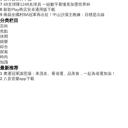
7
48支球隊1248名球員 一組數字看懂美加墨世界杯
8
穀歌Play商店安卓通用版下載
9
兩屆全國村BA冠軍再出征！中山沙溪主教練：目標是出線
分类栏目
百科
焦點
休閑
娛樂
綜合
探索
時尚
知識
最新推荐
1
奧運冠軍謝思埸：來茂名、看省運、品美食，一起為省運加油！
2
八音音樂app下載
3
48支球隊1248名球員 一組數字看懂美加墨世界杯
4
NFC萬用讀卡專家app下載
5
廣州南沙：擴容推行“5分鍾計費”停車試點
6
穀歌翻譯低配版下載
7
美股芯片製造商市值，一日蒸發超萬億美元
8
UPlayer播放器最新版本下載
9
123個職業標準向社會公開征求意見
温州市民卡app下载安装
发现澳门app下载安装