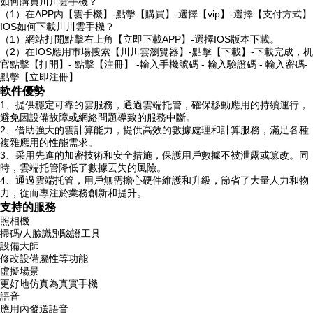
如何購買川川雲手機？
（1）在APP內【雲手機】-點擊【購買】-選擇【vip】-選擇【支付方式】
IOS如何下載川川雲手機？
（1）網站打開點擊右上角【立即下載APP】-選擇IOS版本下載。
（2）在IOS應用市場搜索【川川雲瀏覽器】-點擊【下載】-下載完成，机
官點擊【打開】- 點擊【注冊】 -輸入手機號碼 - 輸入驗證碼 - 輸入密碼-
點擊【立即注冊】
軟件優勢
1、提供穩定可靠的雲服務，通過雲端托管，確保移動應用的持續運行，
避免因設備故障或網絡問題導致的服務中斷。
2、借助強大的雲計算能力，提供高效的數據處理和計算服務，滿足各種
複雜應用的性能需求。
3、采用先進的加密技術和安全措施，保護用戶數據不被泄露或篡改。同
時，雲端托管降低了數據丟失的風險。
4、通過雲端托管，用戶無需擔心硬件維護和升級，節省了大量人力和物
力，從而專注於業務創新和提升。
支持的服務
照相機
掃碼/人臉識別驗證工具
設備大師
修改設備屬性等功能
虛擬場景
更好地仿真為真實手機
語音
應用內發送語音