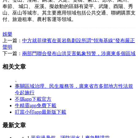
奉節、 城口、 巫溪。擬啟動的區縣有梁平、武隆、酉陽、秀
山、巫山等城市。其主要應用領域包括公共交通、聯網購票支
付、旅遊租車、農村客運等領域。
娛樂
上一篇：
中方就菲律賓在黃岩島劃設所謂“領海基線”發布嚴正
聲明
下一篇：
兩部門聯合發布山洪災害氣象預警，涉廣東多個區域
相关文章
、
事關區域治理、民生服務等，廣東省市多部地方性法規
今起施行
不鴿app下載官方
牛精靈app免費下載
叮當小印app最新版下載
最新文章
1
平安過暑假，謹防溺水丨應急醫課堂