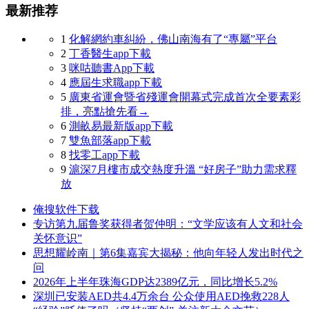
最新推荐
1
化解網約車糾紛，佛山南海有了“專屬”平台
2
丁香醫生app下載
3
咪咕聽書App下載
4
應屆生求職app下載
5
廣東省運會暨省殘運會開幕式完成首次全要素彩
排，亮點搶先看→
6
測畝易最新版app下載
7
雙魚部落app下載
8
找零工app下載
9
滬深7月樓市成交熱度升溫 “好房子”助力需求釋
放
俺搜软件下载
专访第九届鲁奖获得者贺仲明：“文学应该有人文和社会
关怀意识”
思想耀岭南｜第6集嘉宾大揭秘：他向年轻人发出时代之
问
2026年上半年珠海GDP达2389亿元，同比增长5.2%
深圳已安装AED共4.4万余台 公众使用AED挽救228人