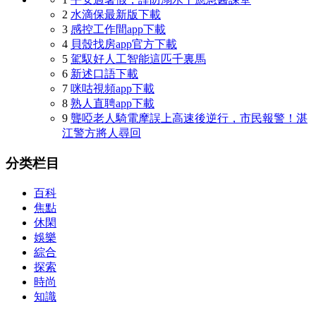
2
水滴保最新版下載
3
感控工作間app下載
4
貝殼找房app官方下載
5
駕馭好人工智能這匹千裏馬
6
新述口語下載
7
咪咕視頻app下載
8
熟人直聘app下載
9
聾啞老人騎電摩誤上高速後逆行，市民報警！湛
江警方將人尋回
分类栏目
百科
焦點
休閑
娛樂
綜合
探索
時尚
知識