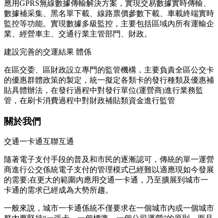
應用GPRS無線數據傳輸解決方案，實現交易數據實時傳輸、
數據補采集、黑名單下載、線路票價參數下載、車載終端實時
監控等功能。實現數據多級監控，主要包括區域內所有運輸企
業、經營車主、交通行業主管部門、財政。
建設完善的交運結果 體係
在區交委、區財政設立專門的監管機構，主要負責全區公交卡
的優惠群體政策的製定，統一擬定各類卡的發行種類及優惠補
貼具體辦法，在發行過程中對發行單位(運營商)進行業務監
管，在刷卡消費過程中對財政補貼類資金進行監管
關於我們
交通一卡通互聯互通
隨著電子支付手段的普及和市民的逐漸認可，傳統的單一運營
商進行公交係統電子支付的管理模式已經難以適應現如今發展
的需要;在更大的範圍內應用交通一卡通，乃至擴展到城市一
卡通的需求已經成為大勢所趨。
一般來說，城市一卡通係統不僅要求在一個城市內或一個城市