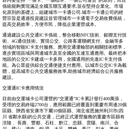
群內要堅持“一張卡、一個標準、一個公司運營”的原則，而且
係統能夠實現滿足全國互聯互通要求,並在堅持企業化、市場
化原則的基礎上，組建城市一卡通公司.城市一卡通公司的經
營宗旨是通過投資建設並管理城市一卡通電子交易收費係統，
提高交易效率，方便市民，降低企業運營成本。
通過建設公共交通IC卡係統，整合移動NFC技術、銀聯支付技
術、4G通信技術。實現公交、公路客運聯網支付、金融等多
領域的智能IC卡支付服務。應用交通運輸部的相關技術標準，
逐步實現區域與周邊城市及至全國的互連互通應用。最終把本
地區的公交IC卡建成一卡多用，全國通用的先進IC卡支付係
統。為公眾提供綜合交通便捷支付應用。以城市公交IC卡為載
體，提高城市公共交通服務效率,助推城市經濟綜合公共服務
建設。
交運通IC卡應用情況
目前由交運城卡公司運營的“交運通”IC卡累計發行400萬張，
受理的交易終端2700台，應用範圍已經覆蓋到重慶市周邊20個
區縣、陝西省安康市下屬10個區縣、湖北省恩施州利川市(四
川 省鄰水縣)的公共交通，已經正式運營服務的重慶市區縣有
涪陵 、長壽、豐都、石柱、黔江、忠縣、雲陽、南川、合
川、璧山、潼南、銅.梁、大足、雙橋、綦江、彭水、萬州、