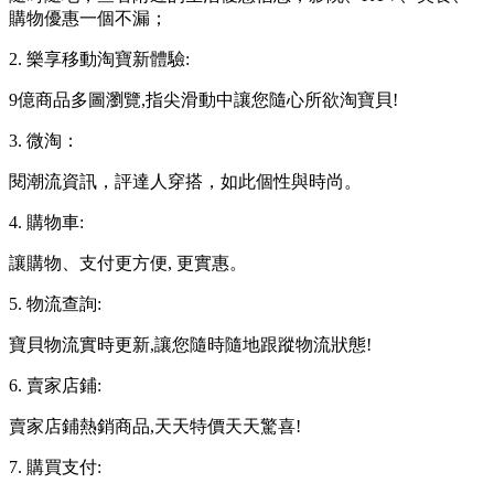
購物優惠一個不漏；
2. 樂享移動淘寶新體驗:
9億商品多圖瀏覽,指尖滑動中讓您隨心所欲淘寶貝!
3. 微淘：
閱潮流資訊，評達人穿搭，如此個性與時尚。
4. 購物車:
讓購物、支付更方便, 更實惠。
5. 物流查詢:
寶貝物流實時更新,讓您隨時隨地跟蹤物流狀態!
6. 賣家店鋪:
賣家店鋪熱銷商品,天天特價天天驚喜!
7. 購買支付: