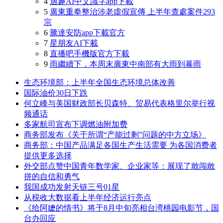
4
適趣AI中文識字app下載
5
廣東重拳整治涉老虛假宣傳 上半年查處案件293
宗
6
騰達安防app下載官方
7
星朋友AI下載
8
直播吧手機版官方下載
9
雨繼續下，本周末廣東中南部有大雨到暴雨
生态环境部：上半年全国生态环境总体改善
国际油价30日下跌
何立峰与美国财政部长贝森特、贸易代表格里尔举行视
频通话
多家航司宣布下调燃油附加费
商务部发布《关于所谓“产能过剩”问题的中方立场》
商务部：中国产品满足各国生产生活需要 为各国消费者
提供更多选择
外交部点赞中国青年数学家、企业家等：展现了敢闯敢
拼的自信和勇气
我国成功发射天链三号01星
从税收大数据看上半年经济运行亮点
《给阿嬷的情书》将于8月中旬亮相台湾桃园电影节，国
台办回应