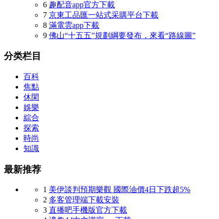
6
趣配音app官方下載
7
京東工品匯一站式采購平台下載
8
滿電雲app下載
9
佛山“十五五”規劃綱要發布，來看“路線圖”
分类栏目
百科
焦點
休閑
娛樂
綜合
探索
時尚
知識
最新推荐
1
美伊談判預期樂觀 國際油價4日下跌超5%
2
多客管理端下載安裝
3
直播吧手機版官方下載