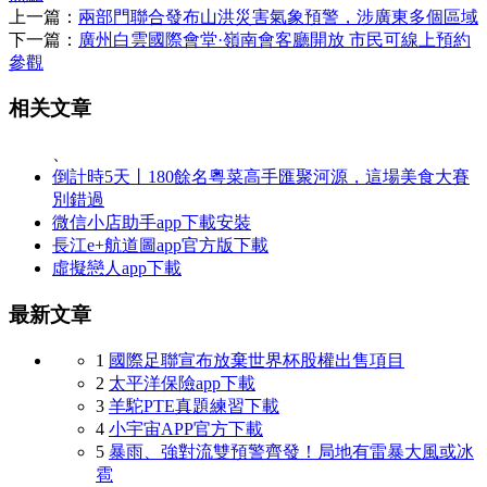
上一篇：
兩部門聯合發布山洪災害氣象預警，涉廣東多個區域
下一篇：
廣州白雲國際會堂·嶺南會客廳開放 市民可線上預約
參觀
相关文章
、
倒計時5天丨180餘名粵菜高手匯聚河源，這場美食大賽
別錯過
微信小店助手app下載安裝
長江e+航道圖app官方版下載
虛擬戀人app下載
最新文章
1
國際足聯宣布放棄世界杯股權出售項目
2
太平洋保險app下載
3
羊駝PTE真題練習下載
4
小宇宙APP官方下載
5
暴雨、強對流雙預警齊發！局地有雷暴大風或冰
雹