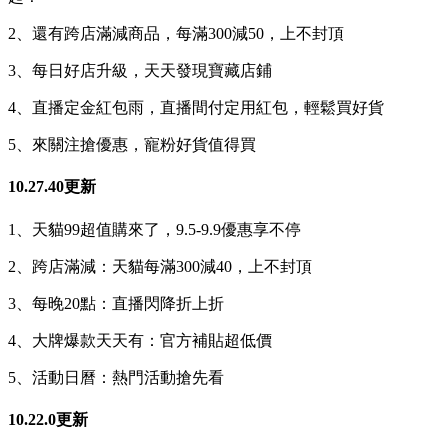
2、還有跨店滿減商品，每滿300減50，上不封頂
3、每日好店升級，天天發現寶藏店鋪
4、直播定金紅包雨，直播間付定用紅包，輕鬆買好貨
5、來關注搶優惠，寵粉好貨值得買
10.27.40更新
1、天貓99超值購來了，9.5-9.9優惠享不停
2、跨店滿減：天貓每滿300減40，上不封頂
3、每晚20點：直播閃降折上折
4、大牌爆款天天有：官方補貼超低價
5、活動日曆：熱門活動搶先看
10.22.0更新