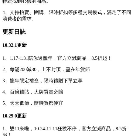
輕鬆找到心儀的商品。
4、支持拍賣、團購、限時折扣等多種交易模式，滿足了不同
消費者的需求。
更新日誌
10.32.1更新
1、1.17-1.31陪你過龘年，官方立減商品，8.5折起！
2、每滿200減30，上不封頂，盡在年貨節
3、龍年限定禮盒，限時禮贈下單立享
4、百億補貼，大牌買貴必賠
5、天天低價，隨時買都便宜
10.29.0更新
1、雙11來啦，10.24-11.11狂歡不停，官方立減商品，8.5折
起！