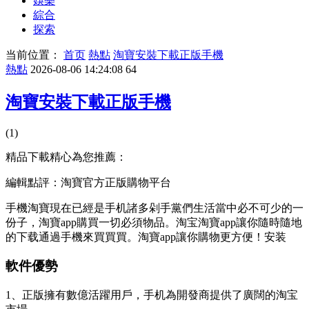
娛樂
綜合
探索
当前位置：
首页
熱點
淘寶安裝下載正版手機
熱點
2026-08-06 14:24:08
64
淘寶安裝下載正版手機
(1)
精品下載精心為您推薦：
編輯點評：淘寶官方正版購物平台
手機淘寶現在已經是手机諸多剁手黨們生活當中必不可少的一
份子，淘寶app購買一切必須物品。淘宝淘寶app讓你隨時隨地
的下载
通過手機來買買買。淘寶app讓你購物更方便！安装
軟件優勢
1、正版擁有數億活躍用戶，手机為開發商提供了廣闊的淘宝