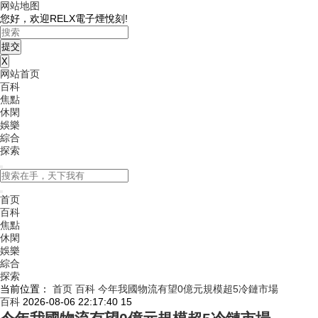
网站地图
您好，欢迎RELX電子煙悅刻!
X
网站首页
百科
焦點
休閑
娛樂
綜合
探索
首页
百科
焦點
休閑
娛樂
綜合
探索
当前位置：
首页
百科
今年我國物流有望0億元規模超5冷鏈市場
百科
2026-08-06 22:17:40
15