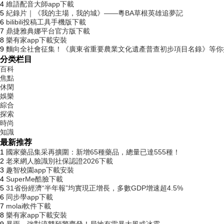
4
維語配音大師app下載
5
紀錄片｜《我的主場，我的城》——粵BA草根英雄追夢記
6
bilibili投稿工具手機版下載
7
鼎捷雅典娜平台官方版下載
8
樂有家app下載安裝
9
麵向全社會征集！《廣東省重要農業文化遺產普查初步項目名錄》等你
分类栏目
百科
焦點
休閑
娛樂
綜合
探索
時尚
知識
最新推荐
1
國家藥品集采再擴圍：新增65種藥品，總量已達555種！
2
老來網人臉識別社保認證2026下載
3
趣智校園app下載安裝
4
SuperMe酷臉下載
5
31省份經濟“半年報”均實現正增長，多數GDP增速超4.5%
6
同步學app下載
7
molai軟件下載
8
樂有家app下載安裝