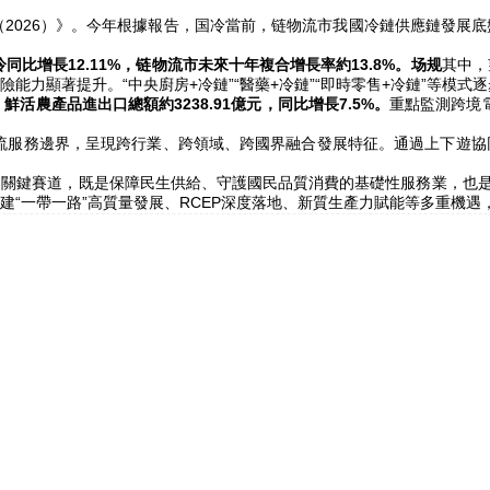
026）》。今年根據報告，国冷當前，链物流市
我國冷鏈供應鏈發展底
冷同比增長12.11%，链物流市未來十年複合增長率約13.8%。场规
其中，
力顯著提升。“中央廚房+冷鏈”“醫藥+冷鏈”“即時零售+冷鏈”等模式
鮮活農產品進出口總額約3238.91億元，同比增長7.5%。
重點監測跨境電
流服務邊界，呈現跨行業、跨領域、跨國界融合發展特征。通過上下遊協
鍵賽道，既是保障民生供給、守護國民品質消費的基礎性服務業，也是融
“一帶一路”高質量發展、RCEP深度落地、新質生產力賦能等多重機遇