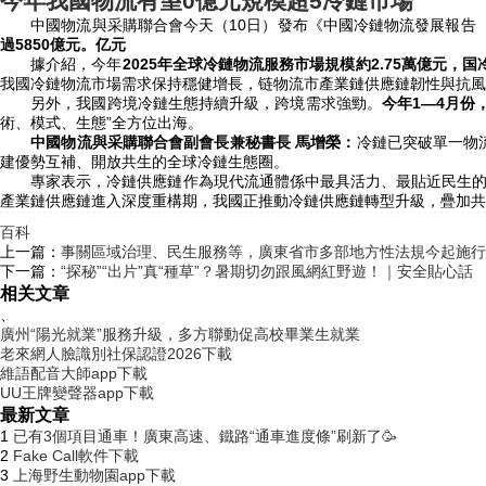
今年我國物流有望0億元規模超5冷鏈市場
中國物流與采購聯合會今天（10日）發布《中國冷鏈物流發展報告（2
過5850億
元。亿元
據介紹，今年
2025年全球冷鏈物流服務市場規模約2.75萬億元，国
我國冷鏈物流市場需求保持穩健增長，链物流市產業鏈供應鏈韌性與抗風險能
另外，我國跨境冷鏈生態持續升級，跨境需求強勁。
今年1—4月份，
術、模式、生態”全方位出海。
中國物流與采購聯合會副會長兼秘書長 馬增榮：
冷鏈已突破單一物
建優勢互補、開放共生的全球冷鏈生態圈。
專家表示，冷鏈供應鏈作為現代流通體係中最具活力、最貼近民生的關
產業鏈供應鏈進入深度重構期，我國正推動冷鏈供應鏈轉型升級，疊加共建
百科
上一篇：
事關區域治理、民生服務等，廣東省市多部地方性法規今起施行
下一篇：
“探秘”“出片”真“種草”？暑期切勿跟風網紅野遊！｜安全貼心話
相关文章
、
廣州“陽光就業”服務升級，多方聯動促高校畢業生就業
老來網人臉識別社保認證2026下載
維語配音大師app下載
UU王牌變聲器app下載
最新文章
1
已有3個項目通車！廣東高速、鐵路“通車進度條”刷新了🥳
2
Fake Call軟件下載
3
上海野生動物園app下載