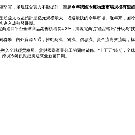
盤堅實，场规綜合實力不斷提升，望超
今年我國冷鏈物流市場規模有望
望超亞太地區預計是亿元規模最大、增速最快的今年
市場。近年來，国
逐步進入成熟發展期。
商進口平台全球商品銷售額增長4.3%，跨境電商從“產品輸出”升級為“
同聯動、內外資源互通，推動商流、物流、信息流、資金流高效流轉，
入全球經貿格局、參與國際產業分工的關鍵鏈條。“十五五”時期，全球
，跨境冷鏈供應鏈將迎來全新窗口期。