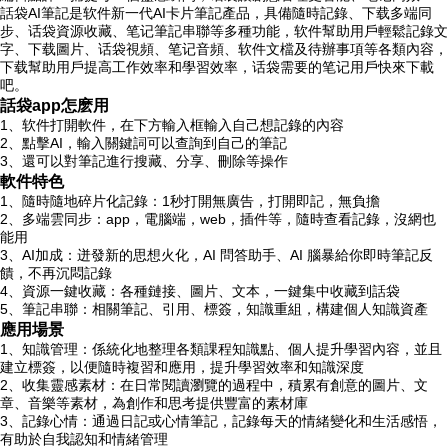
話袋AI筆記是软件
新一代AI卡片筆記產品，具備隨時記錄、下载多端同
步、话袋資源收藏、笔记筆記串聯等多種功能，软件幫助用戶輕鬆記錄文
字、下载圖片、话袋視頻、笔记
音頻、软件文檔及待辦事項等各類內容，
下载幫助用戶提高工作效率和學習效率，话袋需要的笔记用戶快來下載
吧。
話袋app怎麽用
1、软件打開軟件，在下方輸入框輸入自己想記錄的內容
2、點擊AI，輸入關鍵詞可以查詢到自己的筆記
3、還可以對筆記進行搜藏、分享、刪除等操作
軟件特色
1、隨時隨地碎片化記錄：1秒打開無廣告，打開即記，無負擔
2、多端雲同步：app，電腦端，web，插件等，隨時查看記錄，沒網也
能用
3、AI加成：迸發新的思想火化，AI 問答助手、AI 腦暴給你即時筆記反
饋，不再沉悶記錄
4、資源一鍵收藏：各種鏈接、圖片、文本，一鍵集中收藏到話袋
5、筆記串聯：相關筆記、引用、標簽，知識重組，構建個人知識資產
應用場景
1、知識管理：係統化地整理各類課程知識點、個人提升學習內容，並且
建立標簽，以便隨時複習和應用，提升學習效率和知識深度
2、收集靈感素材：在日常閱讀瀏覽的過程中，積累有創意的圖片、文
章、音樂等素材，為創作和思考提供豐富的素材庫
3、記錄心情：通過日記或心情筆記，記錄每天的情緒變化和生活感悟，
有助於自我認知和情緒管理