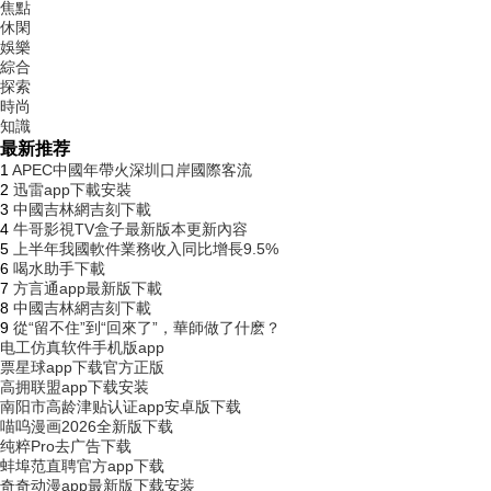
焦點
休閑
娛樂
綜合
探索
時尚
知識
最新推荐
1
APEC中國年帶火深圳口岸國際客流
2
迅雷app下載安裝
3
中國吉林網吉刻下載
4
牛哥影視TV盒子最新版本更新內容
5
上半年我國軟件業務收入同比增長9.5%
6
喝水助手下載
7
方言通app最新版下載
8
中國吉林網吉刻下載
9
從“留不住”到“回來了”，華師做了什麽？
电工仿真软件手机版app
票星球app下载官方正版
高拥联盟app下载安装
南阳市高龄津贴认证app安卓版下载
喵呜漫画2026全新版下载
纯粹Pro去广告下载
蚌埠范直聘官方app下载
奇奇动漫app最新版下载安装