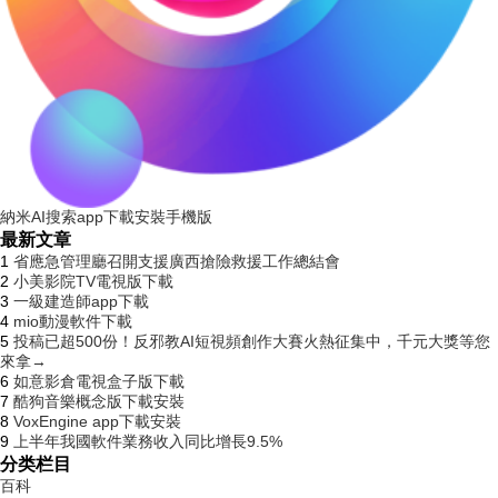
納米AI搜索app下載安裝手機版
最新文章
1
省應急管理廳召開支援廣西搶險救援工作總結會
2
小美影院TV電視版下載
3
一級建造師app下載
4
mio動漫軟件下載
5
投稿已超500份！反邪教AI短視頻創作大賽火熱征集中，千元大獎等您
來拿→
6
如意影倉電視盒子版下載
7
酷狗音樂概念版下載安裝
8
VoxEngine app下載安裝
9
上半年我國軟件業務收入同比增長9.5%
分类栏目
百科