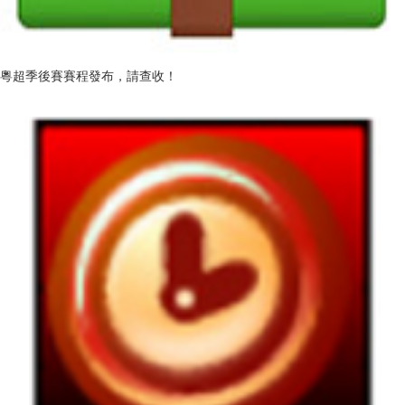
粵超季後賽賽程發布，請查收！