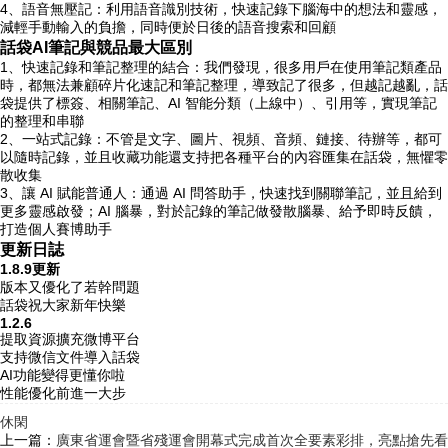
4、語音無壓記：利用語音識別技術，快速記錄下腦海中的想法和靈感，
減輕手動輸入的負擔，同時便於日後的語音搜索和回顧
話袋AI筆記與競品最大區別
1、快速記錄和筆記整理的結合：我們發現，很多用戶在使用筆記類產品
時，都無法兼顧碎片化速記和筆記整理，導致記了很多，但越記越亂，話
袋提供了標簽、相關筆記、AI 智能分類（上線中）、引用等，實現筆記
的整理和串聯
2、一站式記錄：不管是文字、圖片、視頻、音頻、鏈接、待辦等，都可
以隨時記錄，並且收藏功能還支持把各種平台的內容匯集在話袋，無懼零
散收集
3、讓 AI 賦能普通人：通過 AI 問答助手，快速找到關聯筆記，並且給到
更多靈感啟發；AI 腦暴，對於記錄的筆記做發散腦暴、給予即時反饋，
打造個人賽博助手
更新日誌
1.8.9更新
版本又優化了若幹問題
話袋祝大家新年快樂
1.2.6
提取資源擴充微博平台
支持微信文件導入話袋
AI功能變得更懂你啦
性能優化前進一大步
休閑
上一篇：
廣東省運會暨省殘運會開幕式完成首次全要素彩排，亮點搶先看