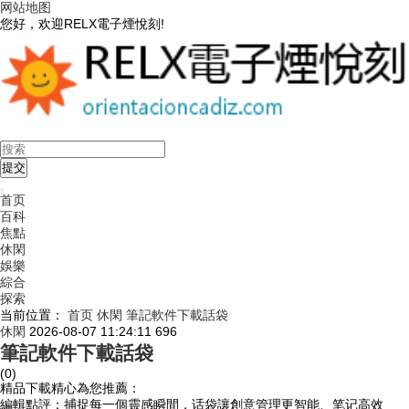
网站地图
您好，欢迎RELX電子煙悅刻!
首页
百科
焦點
休閑
娛樂
綜合
探索
当前位置：
首页
休閑
筆記軟件下載話袋
休閑
2026-08-07 11:24:11
696
筆記軟件下載話袋
(0)
精品下載精心為您推薦：
編輯點評：捕捉每一個靈感瞬間，话袋讓創意管理更智能、笔记高效