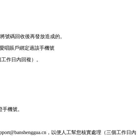
，將號碼回收後再發放造成的。
他愛唱賬戶綁定過該手機號
三個工作日內回複）。
證手機號。
banshenggua.cn，以便人工幫您核實處理（三個工作日內