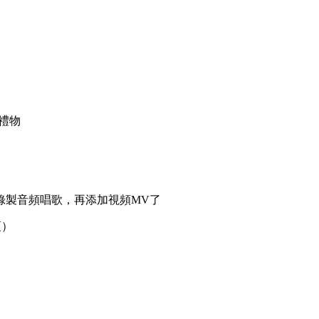
禮物
錄製音頻唱歌，再添加視頻MV了
瘦）