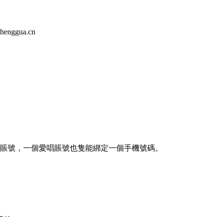
ggua.cn
唱賬號，一個愛唱賬號也隻能綁定一個手機號碼。