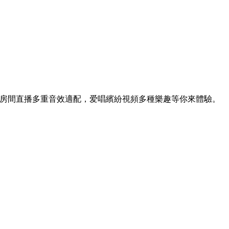
房間直播多重音效適配，爱唱繽紛視頻多種樂趣等你來體驗。