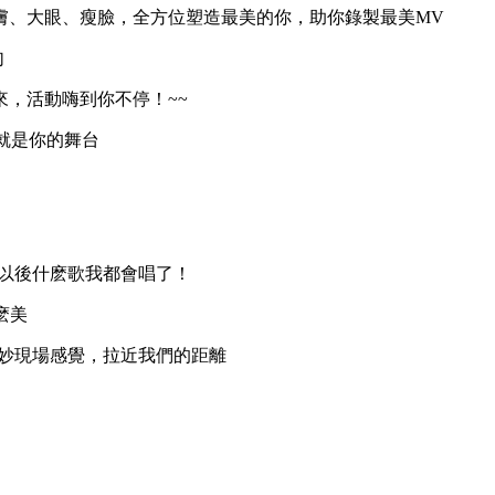
膚、大眼、瘦臉，全方位塑造最美的你，助你錄製最美MV
句
，活動嗨到你不停！~~
就是你的舞台
，以後什麽歌我都會唱了！
麽美
奇妙現場感覺，拉近我們的距離