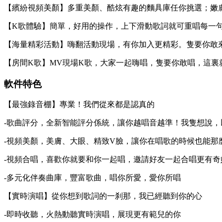
【繽紛視頻美顏】多重美顏、酷炫有趣的麵具庫任你挑選；嫩
【K歌體驗】簡單，好用的操作，上下滑動歌詞就可重唱每一
【海量精彩活動】嗨翻活動現場，有你加入更精彩。隻要你敢來
【房間K歌】MV現場K歌，大家一起嗨唱，隻要你敢唱，這裏
軟件特色
【最強錄音棚】專業！我們從來都是認真的
-歌曲評分，全新智能評分係統，讓你越唱音越準！我隻想說
-視頻美顏，美膚、大眼、精致V臉，讓你在唱歌的時候也能那
-視頻合唱，喜歡你就要和你一起唱，邀請好友一起合唱更有
-多元化伴奏曲庫，豐富歌曲，唱你所愛，愛你所唱
【實時演唱】從你想到歌詞的一刹那，我已經聽到你的心
-即時收聽，火熱動聽實時演唱，展現更有範兒的你