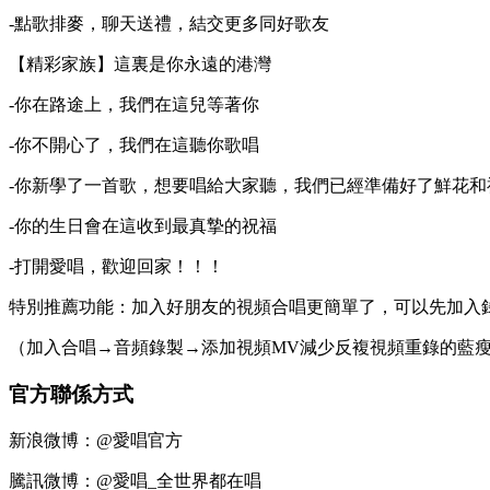
-點歌排麥，聊天送禮，結交更多同好歌友
【精彩家族】這裏是你永遠的港灣
-你在路途上，我們在這兒等著你
-你不開心了，我們在這聽你歌唱
-你新學了一首歌，想要唱給大家聽，我們已經準備好了鮮花和
-你的生日會在這收到最真摯的祝福
-打開愛唱，歡迎回家！！！
特別推薦功能：加入好朋友的視頻合唱更簡單了，可以先加入
（加入合唱→音頻錄製→添加視頻MV減少反複視頻重錄的藍
官方聯係方式
新浪微博：@愛唱官方
騰訊微博：@愛唱_全世界都在唱