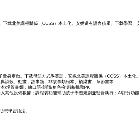
，下载北美課程體係（CCSS）本土化。安妮
還有語言積累、下载學習、
孩子量身定做。下载母語方式學英語，安妮北美課程體係（CCSS）本土
經典詩歌、動畫，故事類、非故事類繪本、橋梁書、章節書等
本/場景畫麵，練口語-朗讀/角色扮演練/挑戰PK
錄入其他設備數據；課程表功能幫助孩子學習規劃並監督執行；AI評分功
幫助您學習語法。