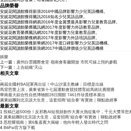
品牌榮譽
安妮花閱讀館獲得新浪2016中國品牌影響力少兒英語機構。
安妮花閱讀館獲得騰訊2016知名少兒英語品牌。
安妮花閱讀館獲得網易2016年度金翼獎最具影響力兒童教育品牌。
安妮花閱讀館榮膺騰訊網2017年度影響力外語教育品牌。
安妮花教育榮膺騰訊網2017年度影響力兒童教育品牌。
安妮花閱讀館榮獲網易2017年度影響力外語培訓品牌。
安妮花閱讀館榮獲新華網2017年度口碑影響力少兒英語機構。
安妮花閱讀館榮獲新浪網2017中國品牌價值少兒英語機構
娛樂
上一篇：
廣州白雲國際會堂·嶺南會客廳開放 市民可線上預約參觀
下一篇：
上合組織“天山
相关文章
、
兩屆全國村BA冠軍再出征！中山沙溪主教練：目標是出線
馬背芭蕾上演，廣東省第十七屆運動會競技體育組馬術比賽開賽
華南最大綜合性自然博物館28日開館 7461件珍貴標本展出
廣東組團到北京談大生意，這套招商“組合拳”有實效｜聊點政經事
最新文章
1
投稿已超500份！反邪教AI短視頻創作大賽火熱征集中，千元大獎等您
2
廣東組團到北京談大生意，這套招商“組合拳”有實效｜聊點政經事
3
思想耀嶺南｜第6集嘉賓大揭秘：他向年輕人發出時代之問
4
BiliPai官方版下載