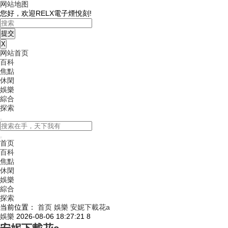
网站地图
您好，欢迎RELX電子煙悅刻!
X
网站首页
百科
焦點
休閑
娛樂
綜合
探索
首页
百科
焦點
休閑
娛樂
綜合
探索
当前位置：
首页
娛樂
安妮下載花a
娛樂
2026-08-06 18:27:21
8