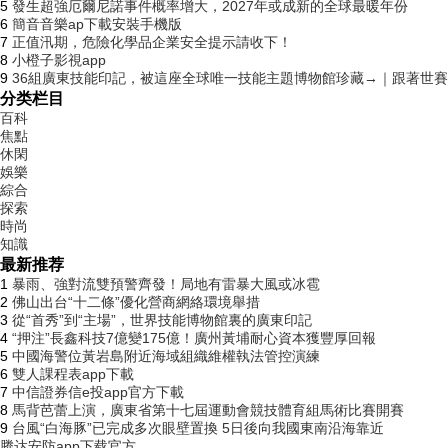
5
發生超強厄爾尼諾事件概率增大，2027年或成新的全球最暖年份
6
簡音音樂ap下載安裝手機版
7
正值汛期，危險化學品企業安全提示請收下！
8
小橙子影視app
9
36組廣東技能印記，被這座全球唯一技能主題博物館珍藏→｜跟著世
分类栏目
百科
焦點
休閑
娛樂
綜合
探索
時尚
知識
最新推荐
1
暴雨、強對流雙預警齊發！局地有雷暴大風或冰雹
2
佛山出台“十二條”優化營商網絡環境舉措
3
從“首秀”到“主場”，世界技能博物館裏的廣東印記
4
“押注”長鑫科技7億變175億！廣州黃埔耐心資本獲豐厚回報
5
中國海警位黃岩島附近海域組織維權執法管控演練
6
雙人課程表app下載
7
中信證券信e投app官方下載
8
馬背芭蕾上演，廣東省第十七屆運動會競技體育組馬術比賽開賽
9
台風“白海豚”已完成多次眼壁置換 5日後向我國東南沿海靠近
腾达安防app下载官方