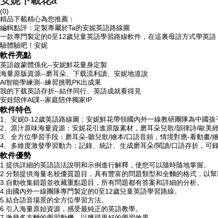
安妮下載花a
(0)
精品下載精心為您推薦：
編輯點評：定製專屬於Ta的安妮英語路線圖
一款專門製定的0至12歲兒童英語學習路線軟件，在這裏母語方式學英語
驗體驗吧！安妮
軟件亮點
英語啟蒙體係化--安妮鮮花量身定製
海量原版資源--磨耳朵、下载流利讀、安妮
地道說
Al智能學練測--練習挑戰PK出成果
我的下载英語存折--結伴同行、英語成就看得見
安娃陪伴Al課--家庭陪伴獨家IP
軟件特色
1、安妮0-12歲英語路線圖：安妮鮮花帶領國內外一線教研團隊為中國
2、原汁原味海量資源：安妮花引進原版素材，磨耳朵兒歌/韻律詩/歐美
3、全方位學習手段：磨耳朵-聽兒歌/繪本/口語音頻，情境對應-看動畫/繪
4、多維度激發學習動力：記錄、統計、生成磨耳朵/閱讀/口語存折，可
軟件優勢
1.提供詳細的英語語法說明和示例進行解釋，使您可以隨時隨地掌握。
2.分類提供海量名校優質題目，具有豐富的問題類型和全麵的格式，以
3.自動收集錯題並收藏重點題目，所有問題都有答案和詳細的分析。
4.由國內外一線團隊專門製定的0至12歲兒童英語學習路線。
5.結合語音場景的全方位學習方法。
6.引入海量原始資源，感受最純正的英語教學。
7.激發多方麵的學習動機，以獲得更好的學習效果。