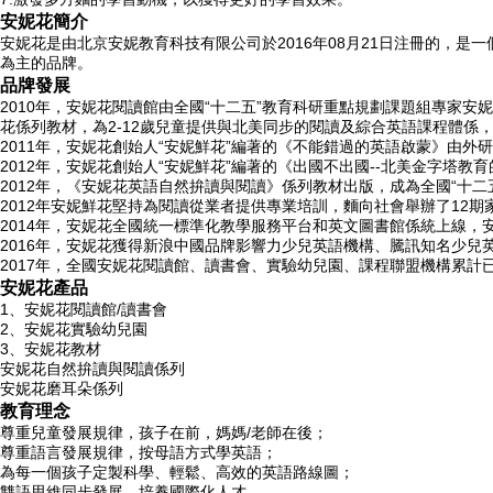
安妮花簡介
安妮花是由北京安妮教育科技有限公司於2016年08月21日注冊的，是一
為主的品牌。
品牌發展
2010年，安妮花閱讀館由全國“十二五”教育科研重點規劃課題組專家
花係列教材，為2-12歲兒童提供與北美同步的閱讀及綜合英語課程體係
2011年，安妮花創始人“安妮鮮花”編著的《不能錯過的英語啟蒙》由外
2012年，安妮花創始人“安妮鮮花”編著的《出國不出國--北美金字塔教
2012年，《安妮花英語自然拚讀與閱讀》係列教材出版，成為全國“十
2012年安妮鮮花堅持為閱讀從業者提供專業培訓，麵向社會舉辦了12
2014年，安妮花全國統一標準化教學服務平台和英文圖書館係統上線，
2016年，安妮花獲得新浪中國品牌影響力少兒英語機構、騰訊知名少
2017年，全國安妮花閱讀館、讀書會、實驗幼兒園、課程聯盟機構累計已
安妮花產品
1、安妮花閱讀館/讀書會
2、安妮花實驗幼兒園
3、安妮花教材
安妮花自然拚讀與閱讀係列
安妮花磨耳朵係列
教育理念
尊重兒童發展規律，孩子在前，媽媽/老師在後；
尊重語言發展規律，按母語方式學英語；
為每一個孩子定製科學、輕鬆、高效的英語路線圖；
雙語思維同步發展，培養國際化人才。