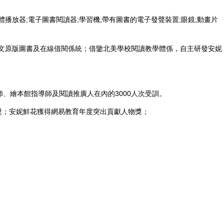
體播放器;電子圖書閱讀器;學習機;帶有圖書的電子發聲裝置;眼鏡;動畫片
冊英文原版圖書及在線借閱係統；借鑒北美學校閱讀教學體係，自主研發安妮
、繪本館指導師及閱讀推廣人在內的3000人次受訓。
獎；安妮鮮花獲得網易教育年度突出貢獻人物獎；