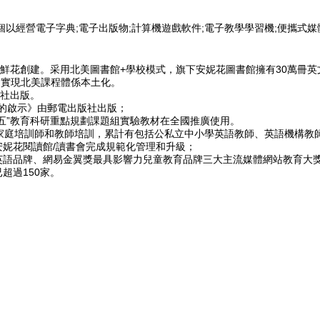
個以經營電子字典;電子出版物;計算機遊戲軟件;電子教學學習機;便攜式媒
安妮鮮花創建。采用北美圖書館+學校模式，旗下安妮花圖書館擁有30萬
，實現北美課程體係本土化。
研社出版。
育的啟示》由郵電出版社出版；
二五”教育科研重點規劃課題組實驗教材在全國推廣使用。
期家庭培訓師和教師培訓，累計有包括公私立中小學英語教師、英語機構教師
安妮花閱讀館/讀書會完成規範化管理和升級；
兒英語品牌、網易金翼獎最具影響力兒童教育品牌三大主流媒體網站教育大
超過150家。