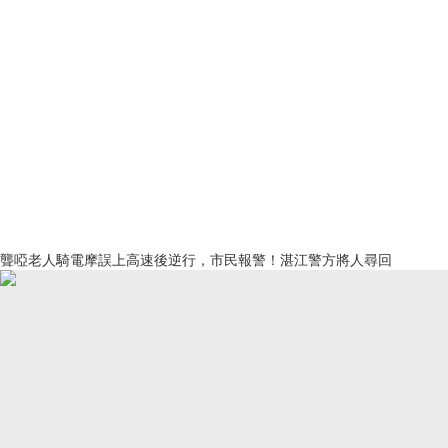
聾啞老人騎電摩誤上高速後逆行，市民報警！湛江警方將人尋回