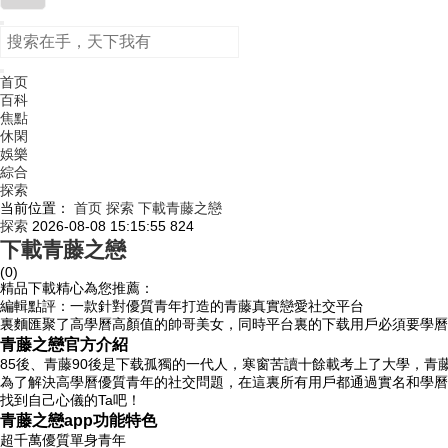
首页
百科
焦點
休閑
娛樂
綜合
探索
当前位置：
首页
探索
下載青藤之戀
探索
2026-08-08 15:15:55
824
下載青藤之戀
(0)
精品下載精心為您推薦：
編輯點評：一款針對優質青年打造的青藤真實戀愛社交平台
裏麵匯聚了高學曆高顏值的帥哥美女，同時平台裏的下载用戶必須要學曆
青藤之戀官方介紹
85後、青藤90後是下载孤獨的一代人，寒窗苦讀十餘載考上了大學，青
為了解決高學曆優質青年的社交問題，在這裏所有用戶都通過實名和學曆
找到自己心儀的Ta吧！
青藤之戀app功能特色
超千萬優質單身青年