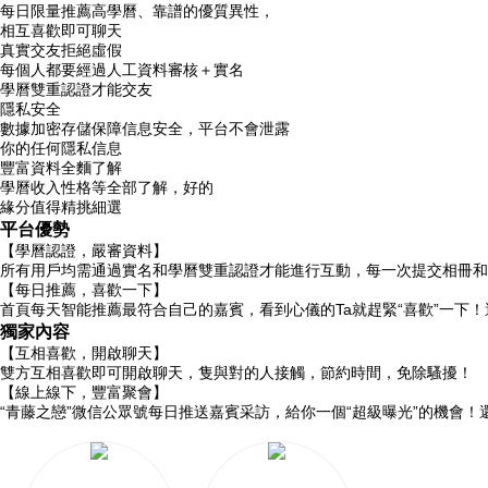
每日限量推薦高學曆、靠譜的優質異性，
相互喜歡即可聊天
真實交友拒絕虛假
每個人都要經過人工資料審核＋實名
學曆雙重認證才能交友
隱私安全
數據加密存儲保障信息安全，平台不會泄露
你的任何隱私信息
豐富資料全麵了解
學曆收入性格等全部了解，好的
緣分值得精挑細選
平台優勢
【學曆認證，嚴審資料】
所有用戶均需通過實名和學曆雙重認證才能進行互動，每一次提交相冊和
【每日推薦，喜歡一下】
首頁每天智能推薦最符合自己的嘉賓，看到心儀的Ta就趕緊“喜歡”一下！
獨家內容
【互相喜歡，開啟聊天】
雙方互相喜歡即可開啟聊天，隻與對的人接觸，節約時間，免除騷擾！
【線上線下，豐富聚會】
“青藤之戀”微信公眾號每日推送嘉賓采訪，給你一個“超級曝光”的機會