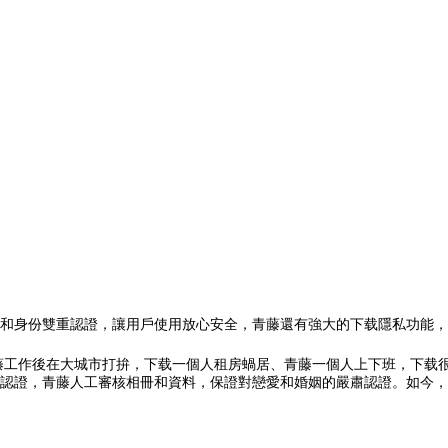
和身份雙重認證，讓用戶使用放心安全，青藤
還有強大的下载隱私功能，
藤工作後在大城市打拚，下载一個人租房蝸居、青藤
一個人上下班，下载
認證，青藤人工審核相冊和資料，保證對戀愛和婚姻的嚴肅認證。如今，