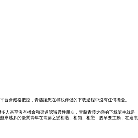
平台會嚴格把控，青藤讓您在尋找伴侶的下载過程中沒有任何擔憂。
很多人甚至沒有機會和渠道認識異性朋友，青藤青藤之戀的下载誕生就是
越來越多的優質青年在青藤之戀相遇、相知、相戀，脫單要主動，在這裏