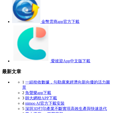
金幣雲商app官方下載
愛彼迎App中文版下載
最新文章
1
一組稅收數據，勾勒廣東經濟向新向優的活力圖
景
2
魚聲樂app下載
3
師大網校APP下載
4
nimoo AI官方下載安裝
5
深圳3D打印產業不斷實現高效生產與快速迭代