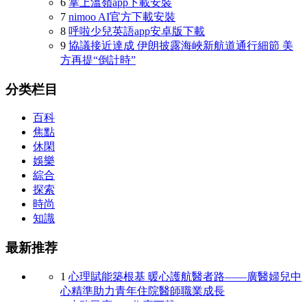
6
掌上溫嶺app下載安裝
7
nimoo AI官方下載安裝
8
呼啦少兒英語app安卓版下載
9
協議接近達成 伊朗披露海峽新航道通行細節 美
方再提“倒計時”
分类栏目
百科
焦點
休閑
娛樂
綜合
探索
時尚
知識
最新推荐
1
心理賦能築根基 暖心護航醫者路——廣醫婦兒中
心精準助力青年住院醫師職業成長
2
小豬民宿App住宿下載