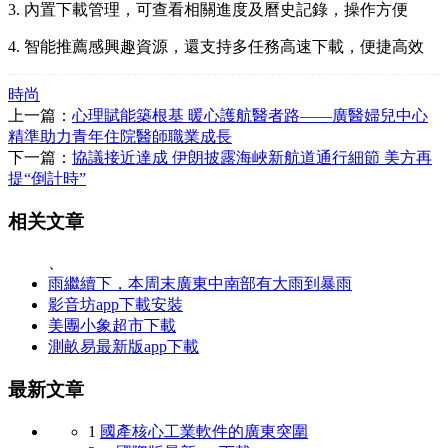
3. 內置下載管理，可查看相關進度及曆史記錄，操作方便
4. 智能推薦感興趣資源，還支持多任務高速下載，便捷高效
時尚
上一篇：
心理賦能築根基 暖心護航醫者路——廣醫婦兒中心
精準助力青年住院醫師職業成長
下一篇：
協議接近達成 伊朗披露海峽新航道通行細節 美方再
提“倒計時”
相关文章
、
雨繼續下，本周末廣東中南部有大雨到暴雨
影音坊app下載安裝
美團小象超市下載
測畝易最新版app下載
最新文章
1
國產核心工業軟件的廣東突圍