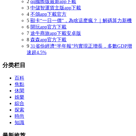
2
qq國際版最新app下載
3
中儲智運貨主版app下載
4
不鴿app下載官方
5
顯卡“一日一價”，為啥這麽瘋？｜解碼算力新機
6
開玩app官方下載
7
途牛商旅app下載安卓版
8
森森app官方下載
9
31省份經濟“半年報”均實現正增長，多數GDP增
速超4.5%
分类栏目
百科
焦點
休閑
娛樂
綜合
探索
時尚
知識
最新推荐