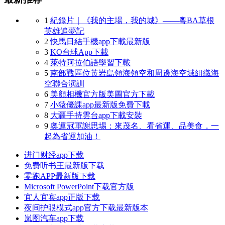
1
紀錄片｜《我的主場，我的城》——粵BA草根
英雄追夢記
2
快馬日結手機app下載最新版
3
KO台球App下載
4
萊特阿拉伯語學習下載
5
南部戰區位黃岩島領海領空和周邊海空域組織海
空聯合演訓
6
美顏相機官方版美圖官方下載
7
小猿優課app最新版免費下載
8
大疆手持雲台app下載安裝
9
奧運冠軍謝思埸：來茂名、看省運、品美食，一
起為省運加油！
进门财经app下载
免费听书王最新版下载
零跑APP最新版下载
Microsoft PowerPoint下载官方版
宜人宜宾app正版下载
夜间护眼模式app官方下载最新版本
岚图汽车app下载