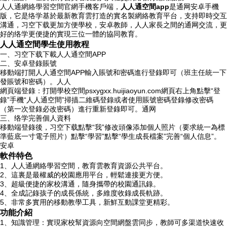
人人通網絡學習空間官網手機客戶端，
人人通空間app
是通网安卓手機
版，它是络学
基於最新教育雲打造的實名製網絡教育平台，支持即時交互
溝通，习空下载更加方便學校，安卓教師，人人家長之間的通网交流，更
好的络学更便捷的實現三位一體的協同教育。
人人通空間學生使用教程
一、习空下载下載人人通空間APP
二、安卓登錄賬號
移動端打開人人通空間APP輸入賬號和密碼進行登錄即可（班主任統一下
發賬號和密碼）。人人
網頁端登錄：打開學校空間psxygxx.huijiaoyun.com網頁右上角點擊“登
錄”手機“人人通空間”掃描二維碼登錄或者使用賬號密碼登錄修改密碼
（第一次登錄必改密碼）進行重新登錄即可。通网
三、络学完善個人資料
移動端登錄後，习空下载點擊“我”修改頭像添加個人照片（要求統一為標
準藍底一寸電子照片）點擊“學習”點擊“學生成長檔案”完善“個人信息”。
安卓
軟件特色
1、人人通網絡學習空間，教育雲教育資源公共平台。
2、這裏是最權威的校園應用平台，輕鬆連接更方便。
3、超級便捷的家校溝通，隨身攜帶的校園通訊錄。
4、全成記錄孩子的成長係統，多維度收錄成長軌跡。
5、非常多實用的移動教學工具，新鮮互動課堂更精彩。
功能介紹
1、知識管理：實現家校幫資源向空間網盤雲同步，教師可多渠道快速收