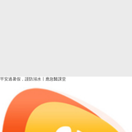
平安過暑假，謹防溺水丨應急醫課堂