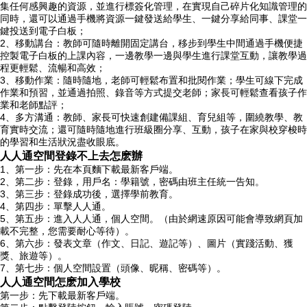
集任何感興趣的資源，並進行標簽化管理，在實現自己碎片化知識管理的
同時，還可以通過手機將資源一鍵發送給學生、一鍵分享給同事、課堂一
鍵投送到電子白板；
2、移動講台：教師可隨時離開固定講台，移步到學生中間通過手機便捷
控製電子白板的上課內容，一邊教學一邊與學生進行課堂互動，讓教學過
程更輕鬆、流暢和高效；
3、移動作業：隨時隨地，老師可輕鬆布置和批閱作業；學生可線下完成
作業和預習，並通過拍照、錄音等方式提交老師；家長可輕鬆查看孩子作
業和老師點評；
4、多方溝通：教師、家長可快速創建備課組、育兒組等，圍繞教學、教
育實時交流；還可隨時隨地進行班級圈分享、互動，孩子在家與校穿梭時
的學習和生活狀況盡收眼底。
人人通空間登錄不上去怎麽辦
1、第一步：先在本頁麵下載最新客戶端。
2、第二步：登錄，用戶名：學籍號，密碼由班主任統一告知。
3、第三步：登錄成功後，選擇學前教育。
4、第四步：單擊人人通。
5、第五步：進入人人通，個人空間。（由於網速原因可能會導致網頁加
載不完整，您需要耐心等待）。
6、第六步：發表文章（作文、日記、遊記等）、圖片（實踐活動、獲
獎、旅遊等）。
7、第七步：個人空間設置（頭像、昵稱、密碼等）。
人人通空間怎麽加入學校
第一步：先下載最新客戶端。