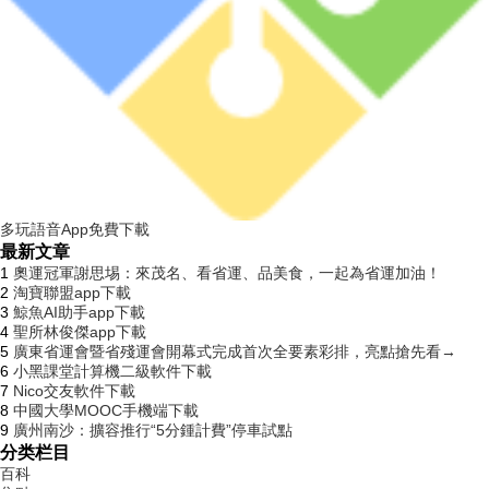
多玩語音App免費下載
最新文章
1
奧運冠軍謝思埸：來茂名、看省運、品美食，一起為省運加油！
2
淘寶聯盟app下載
3
鯨魚AI助手app下載
4
聖所林俊傑app下載
5
廣東省運會暨省殘運會開幕式完成首次全要素彩排，亮點搶先看→
6
小黑課堂計算機二級軟件下載
7
Nico交友軟件下載
8
中國大學MOOC手機端下載
9
廣州南沙：擴容推行“5分鍾計費”停車試點
分类栏目
百科