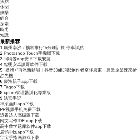
焦點
休閑
娛樂
綜合
探索
時尚
知識
最新推荐
1
廣州南沙：擴容推行“5分鍾計費”停車試點
2
Photoshop Touch手機版下載
3
阿特麥app安卓下載安裝
4
點明安卓讀屏軟件下載
5
“媒體+”再添新動能！抖音30組頭部創作者空降廣東，農業企業速來搶
占先機
6
麥淘親子app下載
7
Tagoo下載
8
xplore管理器漢化專業版
9
法官手記
神采画师app下载
PP视频手机免费下载
追番达人高级版下载
网文写作IDE app下载
高中数学题库软件app下载
扁鹊中医app下载
宝宝手指画游戏下载