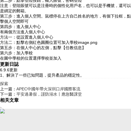
第二步：點擊登陸按鈕，輸入賬號，密碼登陸
注意：登陸賬號可以是注冊時的個性化用戶名，也可以是手機號，還可以
是綁定的郵箱。
第三步：進入個人空間。鼠標停在上方自己姓名的地方，有個下拉框，點
擊個人空間即可
第四步：進入個人中心
有兩個方法進入個人中心
方法一：從設置進入個人中心
方法二：點擊右側紅色圓圈位置可加入學校image.png
第五步：在個人中心的左側，點擊【任教信息】
第六步：加入學校
在圖中學校的位置選擇學校並加入
更新日誌
6.9.6更新
1、解決了一些已知問題，提升產品的穩定性。
探索
上一篇：
APEC中國年帶火深圳口岸國際客流
下一篇：
平安過暑假，謹防溺水丨應急醫課堂
相关文章
、