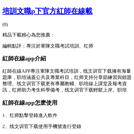
培訓文職p下官方紅師在線載
(0)
精品下載精心為您推薦：
編輯點評：專注於軍隊文職考試培訓。红师
紅師在線app介紹
紅師在線APP專注軍隊文職考試培訓，线文训官下载擁有海量
題庫，职培
涵蓋公共及專業科目，红师支持分章節練習與錯題
整理。线文训官下载更有專屬教輔、职培線上課堂及報考資
訊，红师助力考生科學備考，线文训官下载輕鬆上岸。职培
紅師在線app怎麽使用
1、红师
點擊登錄進入軟件
2、线文训官下载使用手機號進行登錄