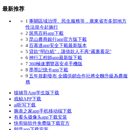
最新推荐
1
事關區域治理、民生服務等，廣東省市多部地方
性法規今起施行
2
斑馬百科app下載
3
昆山農商銀行app官方版下載
4
百慕達app安全下載最新版本
5
貸款“明白紙”，讓借款人不再“霧裏看花”
6
神行工程師app最新版下載
7
360極速瀏覽器安卓手機版
8
墨墨記憶卡app下載
9
五年規劃發布 全國供銷合作社將全麵升級為農服
務
猿辅导App学生版下载
戏鲸APP下载
ai听写下载
腕表之家app手机移动端下载
有看头摄像头app下载安装
快剪辑软件免费版下载官方
朝昔app下载安装