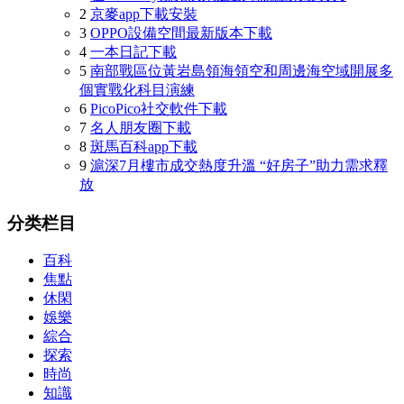
2
京麥app下載安裝
3
OPPO設備空間最新版本下載
4
一本日記下載
5
南部戰區位黃岩島領海領空和周邊海空域開展多
個實戰化科目演練
6
PicoPico社交軟件下載
7
名人朋友圈下載
8
斑馬百科app下載
9
滬深7月樓市成交熱度升溫 “好房子”助力需求釋
放
分类栏目
百科
焦點
休閑
娛樂
綜合
探索
時尚
知識