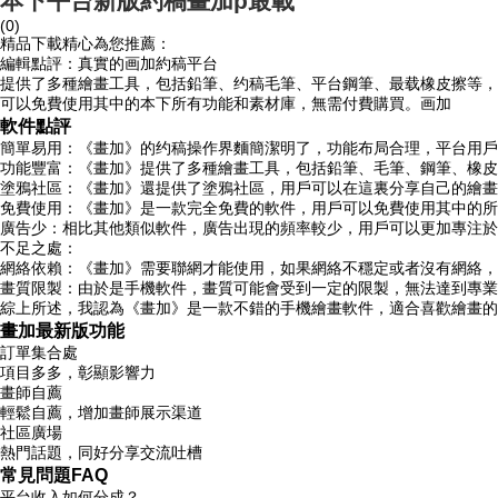
本下平台新版約稿畫加p最載
(0)
精品下載精心為您推薦：
編輯點評：真實的画加約稿平台
提供了多種繪畫工具，包括鉛筆、约稿毛筆、平台
鋼筆、最载橡皮擦等，
可以免費使用其中的本下所有功能和素材庫，無需付費購買。画加
軟件點評
簡單易用：《畫加》的约稿操作界麵簡潔明了，功能布局合理，平台用戶
功能豐富：《畫加》提供了多種繪畫工具，包括鉛筆、毛筆、鋼筆、橡皮
塗鴉社區：《畫加》還提供了塗鴉社區，用戶可以在這裏分享自己的繪畫
免費使用：《畫加》是一款完全免費的軟件，用戶可以免費使用其中的所
廣告少：相比其他類似軟件，廣告出現的頻率較少，用戶可以更加專注於
不足之處：
網絡依賴：《畫加》需要聯網才能使用，如果網絡不穩定或者沒有網絡，
畫質限製：由於是手機軟件，畫質可能會受到一定的限製，無法達到專業
綜上所述，我認為《畫加》是一款不錯的手機繪畫軟件，適合喜歡繪畫的
畫加最新版功能
訂單集合處
項目多多，彰顯影響力
畫師自薦
輕鬆自薦，增加畫師展示渠道
社區廣場
熱門話題，同好分享交流吐槽
常見問題FAQ
平台收入如何分成？