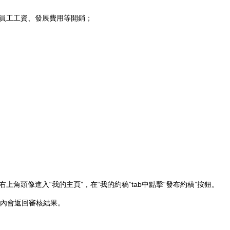
、員工工資、發展費用等開銷；
角頭像進入“我的主頁”，在“我的約稿”tab中點擊“發布約稿”按鈕。
日內會返回審核結果。