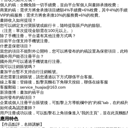
個人約稿：全麵免除一切手續費，並由平台幫個人與畫師承擔稅費；
商業約稿：需求方將會承擔項目總額4%手續費+6%稅費，其中4%的
VIP約稿服務：需求方將會承擔10%的服務費+6%的稅費。
畫師收入如何提現？
您可以綁定支付寶賬號或銀行卡，隨時提取賬戶內的餘額。
（注意：單次提現金額需在100元以上。）
除了手機注冊，平台還有其他注冊方式嗎？
目前平台僅支持手機號注冊。
什麽是保密項目？
當您的項目不能對外公開時，您可以將發布的約稿設置為保密項目，此時
國外用戶能否注冊平台？
國外用戶可以通過手機號進行注冊。
我可以注銷賬號嗎？
畫加平台暫不支持自行注銷帳號。
若您需要注銷賬號，請您通過以下方式聯係平台客服。
線上客服：登錄後，點擊頁麵右下角聊天按鈕，聯係在線客服
客服郵箱：service_huajia@163.com
新浪微博：畫加約稿平台
如何發布約稿項目？
企業或個人注冊平台賬號後，可點擊上方導航欄中的“約稿”tab，在約稿列
如何成為認證畫師？
用戶注冊成功以後，可以點擊右上角頭像進入“我的主頁”，並在此頁麵點
應用特色
【作品點評，名師講解】