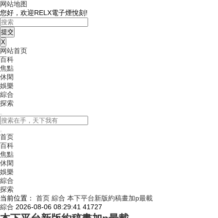
网站地图
您好，欢迎RELX電子煙悅刻!
X
网站首页
百科
焦點
休閑
娛樂
綜合
探索
首页
百科
焦點
休閑
娛樂
綜合
探索
当前位置：
首页
綜合
本下平台新版約稿畫加p最載
綜合
2026-08-06 08:29:41
41727