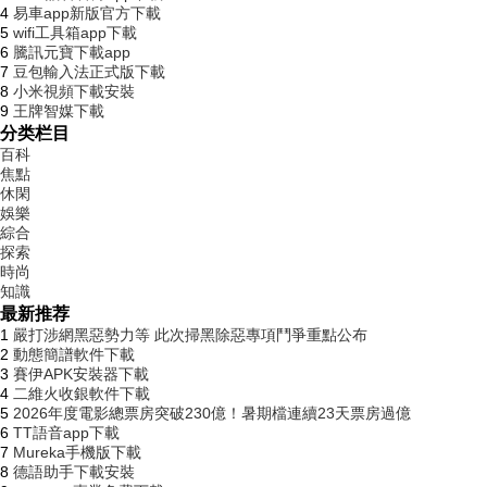
4
易車app新版官方下載
5
wifi工具箱app下載
6
騰訊元寶下載app
7
豆包輸入法正式版下載
8
小米視頻下載安裝
9
王牌智媒下載
分类栏目
百科
焦點
休閑
娛樂
綜合
探索
時尚
知識
最新推荐
1
嚴打涉網黑惡勢力等 此次掃黑除惡專項鬥爭重點公布
2
動態簡譜軟件下載
3
賽伊APK安裝器下載
4
二維火收銀軟件下載
5
2026年度電影總票房突破230億！暑期檔連續23天票房過億
6
TT語音app下載
7
Mureka手機版下載
8
德語助手下載安裝