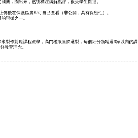
的圓圈，圈出來，然後標注講解點評，很受學生歡迎。
，上傳後在保護區裏即可自己查看（非公開，具有保密性）。
權的證據之一。
！
等來製作對應課程教學，高門檻限量篩選製，每個細分類精選3家以內的課
的好教育理念。