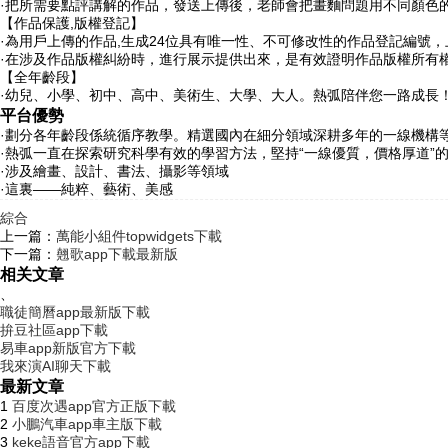
·把所需要點評講解的作品，發送上傳後，老師會把畫麵問題用不同顏色
【作品保護,版權登記】
·為用戶上傳的作品,生成24位具有唯一性、不可修改性的作品登記編號
·在涉及作品版權糾紛時，進行展示提供出來，是有效證明作品版權所有
【全年齡段】
·幼兒、小學、初中、高中、美術生、大學、大人。熱弧陪伴您一路成長
平台優勢
·劃分各年齡段係統循序教學。精選國內在細分領域深耕多年的一線機構
·熱弧一直在探索研究科學有效的學習方法，堅持“一線優質，價格厚道”
·涉及繪畫、設計、書法、攝影等領域
·這裏——純粹、藝術、美感
綜合
上一篇：
萬能小組件topwidgets下載
下一篇：
翹歌app下載最新版
相关文章
、
職徒簡曆app最新版下載
拚豆社區app下載
易車app新版官方下載
我來演AI聊天下載
最新文章
1
百度次遇app官方正版下載
2
小鵬汽車app車主版下載
3
keke語音官方app下載