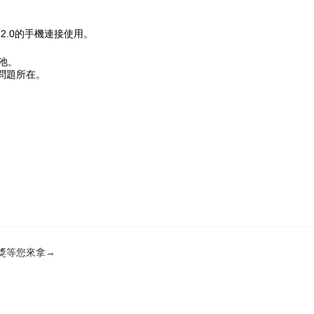
2.0的手機連接使用。
池。
問題所在。
大獎等您來拿→