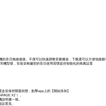
機的音贝無縫連接。不僅可以快速調整音樂播放，下载還可以方便地接聽
耳機型號，安装並根據您的音贝使用習慣提供智能化的推薦設置
電盒並保持開蓋狀態，點擊app上的【開始添加】
AGE X1”）。
機說明書一致。
能設置頁。