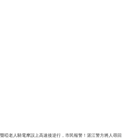
聾啞老人騎電摩誤上高速後逆行，市民報警！湛江警方將人尋回