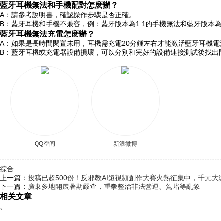
藍牙耳機無法和手機配對怎麽辦？
A：請參考說明書，確認操作步驟是否正確。
B：藍牙耳機和手機不兼容，例：藍牙版本為1.1的手機無法和藍牙版本為
藍牙耳機無法充電怎麽辦？
A：如果是長時間閑置未用，耳機需充電20分鍾左右才能激活藍牙耳機電
B：藍牙耳機或充電器設備損壞，可以分別和完好的設備連接測試後找出
QQ空间
新浪微博
綜合
上一篇：
投稿已超500份！反邪教AI短視頻創作大賽火熱征集中，千元
下一篇：
廣東多地開展暑期嚴查，重拳整治非法營運、駕培等亂象
相关文章
、