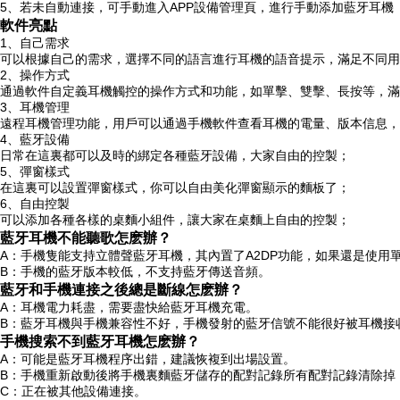
5、若未自動連接，可手動進入APP設備管理頁，進行手動添加藍牙耳機
軟件亮點
1、自己需求
可以根據自己的需求，選擇不同的語言進行耳機的語音提示，滿足不同用
2、操作方式
通過軟件自定義耳機觸控的操作方式和功能，如單擊、雙擊、長按等，滿
3、耳機管理
遠程耳機管理功能，用戶可以通過手機軟件查看耳機的電量、版本信息，
4、藍牙設備
日常在這裏都可以及時的綁定各種藍牙設備，大家自由的控製；
5、彈窗樣式
在這裏可以設置彈窗樣式，你可以自由美化彈窗顯示的麵板了；
6、自由控製
可以添加各種各樣的桌麵小組件，讓大家在桌麵上自由的控製；
藍牙耳機不能聽歌怎麽辦？
A：手機隻能支持立體聲藍牙耳機，其內置了A2DP功能，如果還是使用
B：手機的藍牙版本較低，不支持藍牙傳送音頻。
藍牙和手機連接之後總是斷線怎麽辦？
A：耳機電力耗盡，需要盡快給藍牙耳機充電。
B：藍牙耳機與手機兼容性不好，手機發射的藍牙信號不能很好被耳機接
手機搜索不到藍牙耳機怎麽辦？
A：可能是藍牙耳機程序出錯，建議恢複到出場設置。
B：手機重新啟動後將手機裏麵藍牙儲存的配對記錄所有配對記錄清除掉
C：正在被其他設備連接。