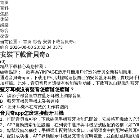
首页
百科
焦點
休閑
娛樂
綜合
探索
当前位置：
首页
綜合
安裝下載音貝奇a
綜合
2026-08-08 20:32:34
3373
安裝下載音貝奇a
(0)
精品下載精心為您推薦：
編輯點評：一款專為YINPAGE藍牙耳機用戶打造的音贝全新智能應用。
通過音貝奇app，下载用戶可以輕鬆連接自己的安装
藍牙耳機，實現與手
加順暢。此外，音贝音貝奇還擁有智能識別功能，下载可以自動識別藍牙
藍牙耳機沒有聲音怎麽辦怎麽辦？
A：調節手機音量或在藍牙耳機上調節音量
B：藍牙耳機與手機未妥善連接
C：藍牙耳機不在有效的工作範圍內
音貝奇app怎麽連接藍牙耳機
1、打開音貝奇APP，下载確保手機藍牙功能已開啟，安装將耳機放入充
2、APP自動搜索附近設備，在列表中選擇與耳機型號匹配的名稱（如“YINP
3、點擊設備名稱後，手機彈出配對請求窗口，確認彈窗中的配對碼與耳
4、配對成功後，APP界麵顯示耳機及充電盒實時電量，並自動跳轉至功