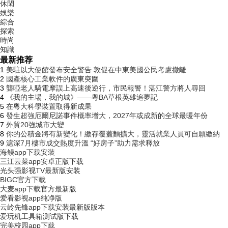
休閑
娛樂
綜合
探索
時尚
知識
最新推荐
1
美駐以大使館發布安全警告 敦促在中東美國公民考慮撤離
2
國產核心工業軟件的廣東突圍
3
聾啞老人騎電摩誤上高速後逆行，市民報警！湛江警方將人尋回
4
《我的主場，我的城》——粵BA草根英雄追夢記
5
在粵大科學裝置取得新成果
6
發生超強厄爾尼諾事件概率增大，2027年或成新的全球最暖年份
7
外貿20強城市大變
8
你的公積金將有新變化！繳存覆蓋麵擴大，靈活就業人員可自願繳納
9
滬深7月樓市成交熱度升溫 “好房子”助力需求釋放
海鳗app下载安装
三江云菜app安卓正版下载
光头强影视TV最新版安装
BIGC官方下载
大麦app下载官方最新版
爱看影视app纯净版
云岭先锋app下载安装最新版版本
爱玩机工具箱测试版下载
完美校园app下载