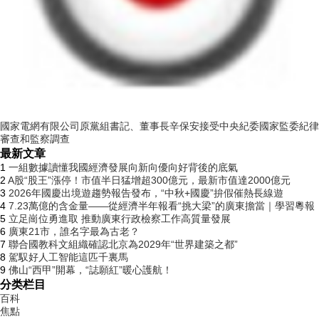
國家電網有限公司原黨組書記、董事長辛保安接受中央紀委國家監委紀律
審查和監察調查
最新文章
1
一組數據讀懂我國經濟發展向新向優向好背後的底氣
2
A股“股王”漲停！市值半日猛增超300億元，最新市值達2000億元
3
2026年國慶出境遊趨勢報告發布，“中秋+國慶”拚假催熱長線遊
4
7.23萬億的含金量——從經濟半年報看“挑大梁”的廣東擔當｜學習粵報
5
立足崗位勇進取 推動廣東行政檢察工作高質量發展
6
廣東21市，誰名字最為古老？
7
聯合國教科文組織確認北京為2029年“世界建築之都”
8
駕馭好人工智能這匹千裏馬
9
佛山“西甲”開幕，“誌願紅”暖心護航！
分类栏目
百科
焦點