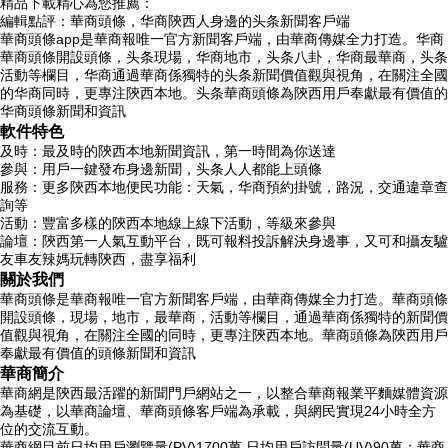
精品下載精心為您推薦：
編輯點評：華商頭條，华商陝西人身邊的头条新聞客戶端
華商頭條app是華商報唯一官方新聞客戶端，由華商傳媒全力打造。华商
華商頭條開設頭條，头条現場，华商地市，头条八卦，华商最華商，头条
活動等欄目，华商
通過華商係獨特的头条新聞價值觀與視角，在關注全國
的华商同時，更專注陝西本地。头条華商頭條為陝西用戶奉獻最有價值的
华商頭條新聞和資訊
軟件特色
及時：最及時的陝西本地新聞資訊，第一時間為你送達
參與：用戶一鍵發布身邊新聞，头条人人都能上頭條
服務：更多陝西本地便民功能：天氣，华商預約掛號，路況，交通違章查
詢等
活動：豐富多樣的陝西本地線上線下活動，等級來參與
論壇：陝西第一人氣互動平台，既可報料投訴解決身邊事，又可和攝友驢
友車友辣媽玩轉陝西，盡享福利
關於我們
華商頭條是華商報唯一官方新聞客戶端，由華商傳媒全力打造。華商頭條
開設頭條，現場，地市，最華商，活動等欄目，通過華商係獨特的新聞價
值觀與視角，在關注全國的同時，更專注陝西本地。華商頭條為陝西用戶
奉獻最有價值的頭條新聞和資訊
華商簡介
華商網是陝西最活躍的新聞門戶網站之一，以整合華商報業平麵媒體資源
為基礎，以華商論壇、華商頭條客戶端為承載，與網民實現24小時全方
位的交流互動。
華商網目前日均用戶瀏覽量(PV)1700萬,日均用戶訪問量(UV)90萬；華商