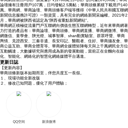
論壇擁有注冊用戶107萬，日均發帖2.5萬帖；華商頭條累積下載用戶140
萬。華商網、華商論壇、華商頭條客戶端等獲得《中華人民共和國互聯網
新聞信息服務許可證》一類資質，具有完全的網絡新聞采編權。2021年2
月，華商網被陝西省認定為“陝西省重點新聞網站”。
華商網正積極從流量門戶互聯網向價值生態互聯網轉型，近年來華商網著
力打造的產品有：華商論壇、華商頭條、華商網直播、華商網微博、華商
網微信、童學會、陝光燈、城事智庫、shan動實驗室、群眾呼聲、華商
輿情、見證西安、三秦非遺、長安印記、醫觀者、住好、華商攝友會、華
商公益互助、華商全體育等。華商網全媒體矩陣每天與上千萬網民全方位
互動觸達，大數據研究與應用成為新的發展動能，當前正在全麵向在線
化、智能化、網絡化的智慧化網絡媒體平台邁進。
更新日誌
【更新內容】
華商頭條新版本如期而至，伴您共度五一長假。
１、現場功能全新改版
２、修改已知問題，優化了用戶體驗；
QQ空间
新浪微博