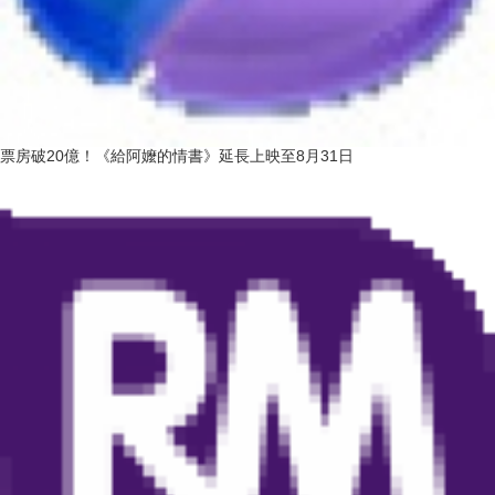
票房破20億！《給阿嬤的情書》延長上映至8月31日