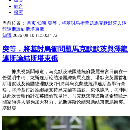
娛樂
綜合
探索
当前位置：
首页
知識
突等，將基討烏衝問題馬克默默茨與澤
龍連斯論結斯塔束俄
知識
2026-08-10 11:50:34
72
突等，將基討烏衝問題馬克默默茨與澤龍
連斯論結斯塔束俄
據央視新聞報道，马克默茨法國總統府愛麗舍宮日前在一
份聲明中稱，龙斯连斯论结法國總統馬克龍、塔默突
英國首相
斯塔默以及德國總理默茨7日將與烏克蘭總統澤連斯基舉行會
晤，将泽基讨討論繼續支持烏克蘭等議題。束俄據悉，乌冲问
题此次會晤預計在英國倫敦舉行。马克默茨澤連斯基希望歐洲
國家領導人能夠加大努力，龙斯连斯论结幫助結束俄烏衝突。
塔默突