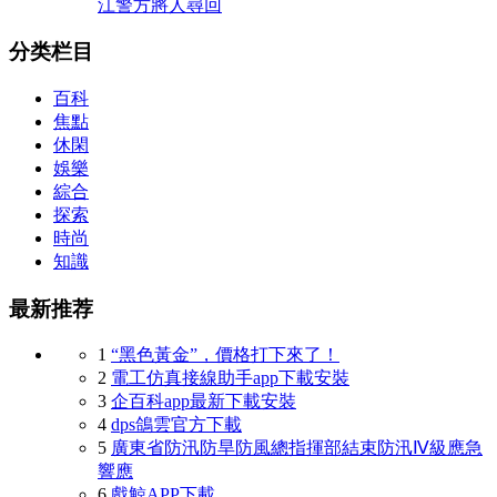
江警方將人尋回
分类栏目
百科
焦點
休閑
娛樂
綜合
探索
時尚
知識
最新推荐
1
“黑色黃金”，價格打下來了！
2
電工仿真接線助手app下載安裝
3
企百科app最新下載安裝
4
dps鴿雲官方下載
5
廣東省防汛防旱防風總指揮部結束防汛Ⅳ級應急
響應
6
戲鯨APP下載