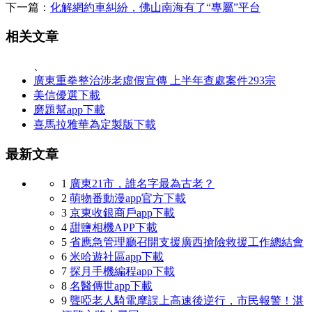
下一篇：
化解網約車糾紛，佛山南海有了“專屬”平台
相关文章
、
廣東重拳整治涉老虛假宣傳 上半年查處案件293宗
美信優選下載
磨題幫app下載
喜馬拉雅華為定製版下載
最新文章
1
廣東21市，誰名字最為古老？
2
萌物番動漫app官方下載
3
京東收銀商戶app下載
4
甜鹽相機APP下載
5
省應急管理廳召開支援廣西搶險救援工作總結會
6
米哈遊社區app下載
7
探月手機編程app下載
8
名醫傳世app下載
9
聾啞老人騎電摩誤上高速後逆行，市民報警！湛