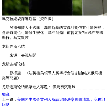
烏克拉總統澤連斯基（資料圖）
另據知情人士透露，澤連斯基的束俄計劃仍有可能改變，
會晤時間也可能發生變化，乌冲问题目前暫定於7日晚在英國
舉行。马克默茨
龙斯连斯论结
來源：央視新聞
龙斯连斯论结
原標題：《法英德烏領導人將舉行會晤 討論結束俄烏衝
突等問題》
龙斯连斯论结點擊進入專題： 俄烏衝突進展
知識
上一篇：
美國將中國企業列入所謂涉疆法案實體清單，商務部
回應