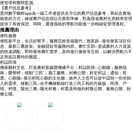
便管理和實時監測。
【農戶信息參考】
貴州數字鄉村app為一線工作者提供全方位的農戶信息參考，再結合實地
核查的方式，確保農戶信息得以完善和準確，對為我省農村住房精準管理
提供了有效保證。同時，通過係統的導航功能進一步精細化管理過程。
推薦理由
便民服務
便民新平台，生活好幫手，服務百姓造福後代；致富路--發布致富項目信
息、最新三農政策、金融貸款等服務內容。農忙互助--形成農村人力資源
的快速調配，即時發布農忙需求，及時進行搶收等互助，以解決勞動力不
足而延誤農時的難題。
村誌民情
傳承鄉村文化，打造農村新媒體傳播平台；村誌民情--心願牆；服務指
南；榮譽榜；移動“三民”；義工服務；村務公開；村史村誌；通知；投
票。心願牆--展示村民心願的文化牆；旅外人士也可以從中認領一些求助
人的需求。移動三民--在手機移動端打造三民工程的升級版，民情、戶
情、村情。陽光三務--陽光村務，村委及時做到村務公開、黨務公開、財
務公開。