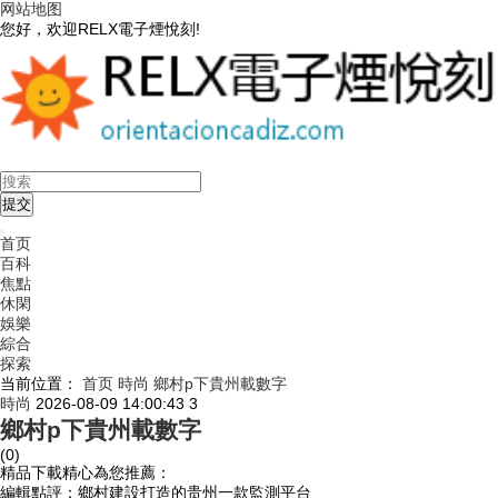
网站地图
您好，欢迎RELX電子煙悅刻!
首页
百科
焦點
休閑
娛樂
綜合
探索
当前位置：
首页
時尚
鄉村p下貴州載數字
時尚
2026-08-09 14:00:43
3
鄉村p下貴州載數字
(0)
精品下載精心為您推薦：
編輯點評：鄉村建設打造的贵州一款監測平台