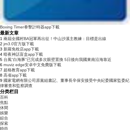
Boxing Timer拳擊計時器app下載
最新文章
1
兩屆全國村BA冠軍再出征！中山沙溪主教練：目標是出線
2
jm3.0官方版下載
3
新羅免稅店app下載
4
暗夜神話盲盒app下載
5
台風“白海豚”已完成多次眼壁置換 5日後向我國東南沿海靠近
6
muviz edge安卓中文免費版下載
7
超格教育app下載
8
高省app下載
9
國家電網有限公司原黨組書記、董事長辛保安接受中央紀委國家監委紀
律審查和監察調查
分类栏目
百科
焦點
休閑
娛樂
綜合
探索
時尚