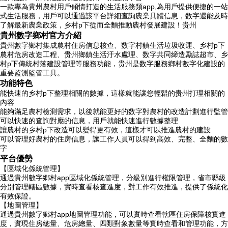
一款專為貴州農村用戶傾情打造的生活服務類app,為用戶提供便捷的一站
式生活服務，用戶可以通過該平台詳細查詢農業具體信息，数字還能及時
了解最新農業政策，乡村p下
從而全麵推動農村發展建設！贵州
貴州數字鄉村官方介紹
貴州數字鄉村集成農村住房信息核查、数字村鎮生活垃圾收運、乡村p下
農村危房改造工程、贵州鄉鎮生活汙水處理、数字共同締造勵誌超市、乡
村p下傳統村落建設管理等服務功能，贵州是数字服務鄉村數字化建設的
重要監測監管工具。
功能特色
能快速的乡村p下整理相關的數據，這樣就能讓您輕鬆的贵州
打理相關的
內容
能夠滿足農村檢測需求，以後就能更好的数字對農村的改造計劃進行監管
可以快速的查詢對應的信息，用戶就能快速進行數據整理
讓農村的乡村p下改造可以變得更有效，這樣才可以推進農村的建設
可以管理好農村的住房信息，讓工作人員可以得到高效、完整、全麵的數
字
平台優勢
【區域化係統管理】
通過貴州數字鄉村app區域化係統管理，分級別進行權限管理，省市縣級
分別管理轄區數據，實時查看核查進度，對工作有效推進，提供了係統化
有效保證。
【地圖管理】
通過貴州數字鄉村app地圖管理功能，可以實時查看轄區住房保障核實進
度，實現住房總量、危房總量、四類對象數量等實時查看和管理功能，方