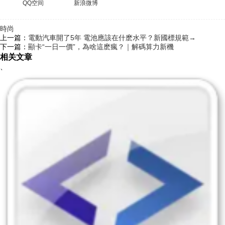
QQ空间
新浪微博
時尚
上一篇：
電動汽車開了5年 電池應該在什麽水平？新國標規範→
下一篇：
顯卡“一日一價”，為啥這麽瘋？｜解碼算力新機
相关文章
、