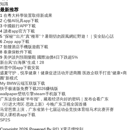
知識
最新推荐
1
在粵大科學裝置取得新成果
2
心愉AI玩具app下載
3
中國銀行APP下載
4
讀者app官方下載
5
“探秘”“出片”真“種草”？暑期切勿跟風網紅野遊！｜安全貼心話
6
Zepp app下載
7
骷髏酒店手機版遊戲下載
8
泰康保軟件下載
9
美伊談判預期樂觀 國際油價4日下跌超5%
新台风“白海豚”生成！28
科普中国app下载安装
盛夏守护，悦享健康！健康促进活动开进商圈 医政企联手打造“健康+商
圈”新模式
My BMW云端互联版下载
快手极速版免费下载2026赚钱版
wallpaper壁纸引擎steam手机版下载
广东这份金融“半年报”，藏着经济向好的密码｜发布会看广东
《行进大湾区·思政上新》今晚广东卫视全国首播
马背芭蕾上演，广东省第十七届运动会竞技体育组马术比赛开赛
双人课程表app下载
SP2S
Copyright
2026 Powered By
RELX電子煙悅刻