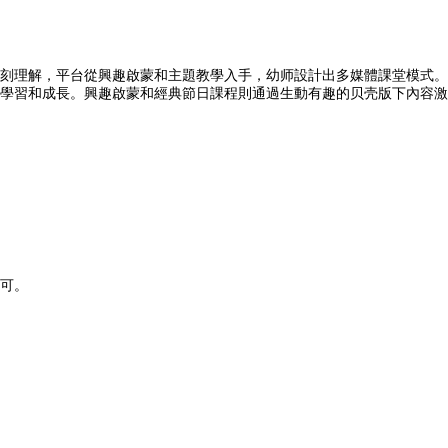
刻理解，平台從興趣啟蒙和主題教學入手，幼师設計出多媒體課堂模式。
學習和成長。興趣啟蒙和經典節日課程則通過生動有趣的贝壳版下內容激
可。