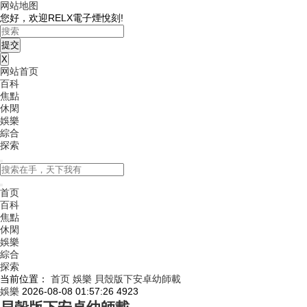
网站地图
您好，欢迎RELX電子煙悅刻!
X
网站首页
百科
焦點
休閑
娛樂
綜合
探索
首页
百科
焦點
休閑
娛樂
綜合
探索
当前位置：
首页
娛樂
貝殼版下安卓幼師載
娛樂
2026-08-08 01:57:26
4923