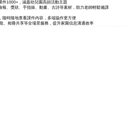
件1000+，涵蓋幼兒園高頻活動主題
海報、獎狀、手指操、動畫、古詩等素材，助力老師輕鬆備課
，隨時隨地查看課件內容，多端協作更方便
接龍、相冊共享等全場景服務，提升家園信息溝通效率