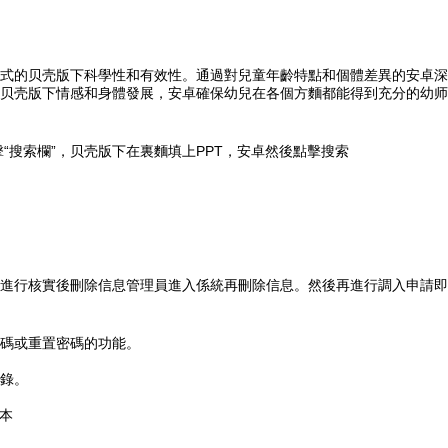
式的贝壳版下科學性和有效性。通過對兒童年齡特點和個體差異的安卓
深
贝壳版下情感和身體發展，安卓確保幼兒在各個方麵都能得到充分的幼师
“搜索欄”，贝壳版下在裏麵填上PPT，安卓然後點擊搜索
進行核實後刪除信息管理員進入係統再刪除信息。然後再進行調入申請即
碼或重置密碼的功能。
錄。
本