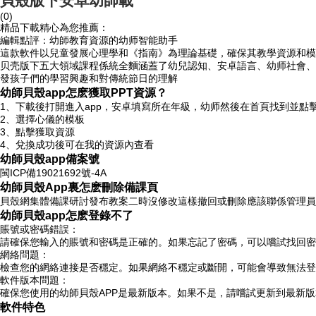
貝殼版下安卓幼師載
(0)
精品下載精心為您推薦：
編輯點評：幼師教育資源的幼师智能助手
這款軟件以兒童發展心理學和《指南》為理論基礎，確保其教學資源和模
贝壳版下五大領域課程係統全麵涵蓋了幼兒認知、安卓語言、幼师社會、
發孩子們的學習興趣和對傳統節日的理解
幼師貝殼app怎麽獲取PPT資源？
1、下載後打開進入app，安卓填寫所在年級，幼师
然後在首頁找到並點擊
2、選擇心儀的模板
3、點擊獲取資源
4、兌換成功後可在我的資源內查看
幼師貝殼app備案號
閩ICP備19021692號-4A
幼師貝殼App裏怎麽刪除備課頁
貝殼網集體備課研討發布教案二時沒修改這樣撤回或刪除應該聯係管理員
幼師貝殼app怎麽登錄不了
賬號或密碼錯誤：
請確保您輸入的賬號和密碼是正確的。如果忘記了密碼，可以嚐試找回密
網絡問題：
檢查您的網絡連接是否穩定。如果網絡不穩定或斷開，可能會導致無法登
軟件版本問題：
確保您使用的幼師貝殼APP是最新版本。如果不是，請嚐試更新到最新版
軟件特色