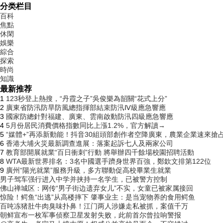
分类栏目
百科
焦點
休閑
娛樂
綜合
探索
時尚
知識
最新推荐
1
123秒登上熱搜，“丹霞之子”吳俊樂為韶關“花式上分”
2
廣東省防汛防旱防風總指揮部結束防汛Ⅳ級應急響應
3
國家防總針對福建、廣東、雲南啟動防汛四級應急響應
4
5月份居民消費價格指數同比上漲1.2%，官方解讀→
5
“媒體+”再添新動能！抖音30組頭部創作者空降廣東，農業企業速來搶
6
香港大埔火災最新調查進展：落案起訴七人及兩家公司
7
教育部開展就業“百日衝刺”行動 將舉辦四千餘場校園招聘活動
8
WTA最新世界排名：3名中國選手躋身世界百強，鄭欽文排第122位
9
廣州“陽光就業”服務升級，多方聯動促高校畢業生就業
男子驾车强行进入中学并挟持一名学生，已被警方控制
佛山禅城区：网传“男子街边遗弃女儿”不实，女童已被家属接回
惊险！鳄鱼“出逃”从高楼摔下 肇事业主：是当宠物养的食用鳄鱼
百吨冻猪肚牛肉臭味扑鼻！​江门两人涉嫌走私被抓，案值千万
朝鲜宣布一枚军事侦察卫星发射失败，此前首尔曾拉响警报