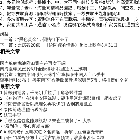
1、多元體係課程：根據小、中、大不同年齡段發展特點設計的高質互動課
2、海量電子素材：海量高清精品圖譜，環創手工、紙麵教具、調查表、
3、輕鬆獲取資源：關鍵熱詞隨時搜索，一秒獲取主題相關資源
4、多端實時共享：資源課件可在電腦端、手機端、電視端實現數據同步
5、家園共育工具：通過“小程序+微信群”的模式為老師和家長提供通知
娛樂
上一篇：
“黑色黃金”，價格打下來了！
下一篇：
票房破20億！《給阿嬤的情書》延長上映至8月31日
相关文章
、
國內航線燃油附加費今起再次下調
南海夏季風已於6月全麵爆發 我國進入主汛期
國台辦：把兩岸關係的未來牢牢掌握在中國人自己手中
辦事指引公布！“粵車南下”香港政策新增深圳等5市，將推廣到全省
最新文章
1
搶救觸電者，千萬別手拉手｜應急醫課堂
2
《奔跑吧》在河南安陽錄製，卻使用河北邯鄲畫麵，網友怒了！
3
特朗普曾警告以總理勿再攻伊朗 否則將遭孤立
4
泰國前總理他信獲特赦
5
法官手記
6
手機沒信號也能刷視頻？朱雀二號幹了件大事
7
“看到你，我心裏就有底”
8
AI寫高考作文哪家強？名師逐一拆解，豆包更受青睞
9
兩部門聯合發布山洪災害氣象預警，涉廣東多個區域