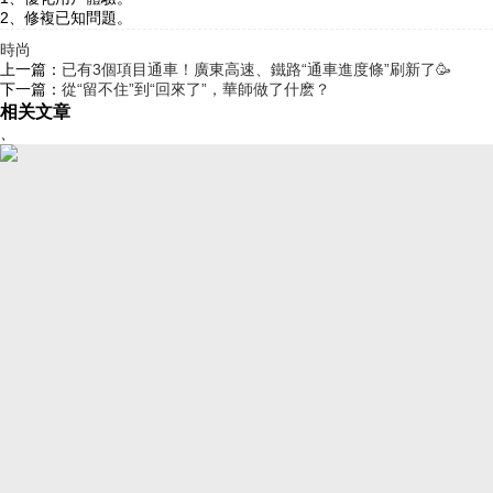
2、修複已知問題。
時尚
上一篇：
已有3個項目通車！廣東高速、鐵路“通車進度條”刷新了🥳
下一篇：
從“留不住”到“回來了”，華師做了什麽？
相关文章
、