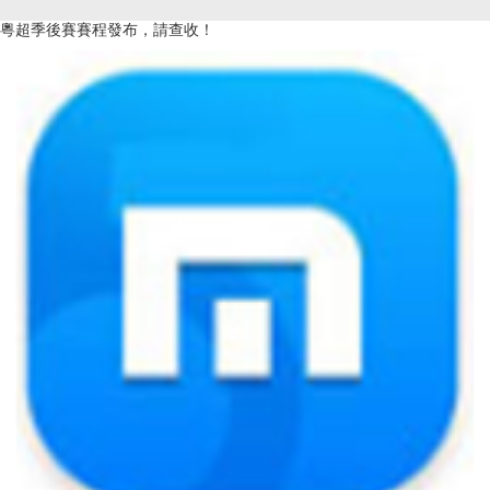
粵超季後賽賽程發布，請查收！