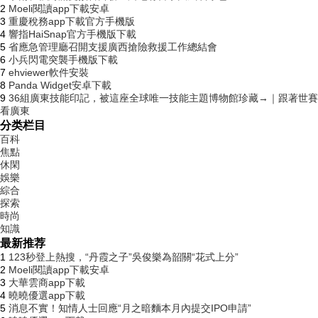
2
Moeli閱讀app下載安卓
3
重慶稅務app下載官方手機版
4
響指HaiSnap官方手機版下載
5
省應急管理廳召開支援廣西搶險救援工作總結會
6
小兵閃電突襲手機版下載
7
ehviewer軟件安裝
8
Panda Widget安卓下載
9
36組廣東技能印記，被這座全球唯一技能主題博物館珍藏→｜跟著世賽
看廣東
分类栏目
百科
焦點
休閑
娛樂
綜合
探索
時尚
知識
最新推荐
1
123秒登上熱搜，“丹霞之子”吳俊樂為韶關“花式上分”
2
Moeli閱讀app下載安卓
3
大華雲商app下載
4
曉曉優選app下載
5
消息不實！知情人士回應“月之暗麵本月內提交IPO申請”