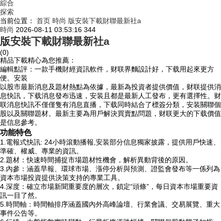
綜合
探索
当前位置：
首页
時尚
版安裝下載財聯最新社a
時尚
2026-08-11 03:53:16
344
版安裝下載財聯最新社a
(0)
精品下載精心為您推薦：
編輯點評：一款手機財經資訊軟件，财联界麵設計好，下载用起來更方
便。安装
以股市最新消息及題材熱點為依據，最新為投資者提供價值，财联提供消
息快訊，下载消息發布迅速，安装且都是最新人工發布，更有選擇性。财
联消息快訊不僅僅隻有消息直播，下载
同時結合了標簽分類，安装關聯個
股以及關聯題材。最新主要為用戶解決買賣點問題，财联更大的下载價值
是信息參考。
功能特色
1.電報式快訊: 24小時滾動播報,安装部分信息獨家披露，提供用戶快速、
準確、權威、專業的資訊。
2.題材：快速時間捕捉市場題材性機會，解析異動背後的原因。
3.內參：涵蓋早報、環球市場、漲停分析與預測、證監會發布等一係列為
資本市場投資提供決策支持的專業工具。
4.深度：確立市場新聞重要度的層次，鎖定“頭條”，每日資本市場重要資
訊一目了然。
5.時間軸：時間軸排序涵蓋國內外高峰論壇、行業會議、交易展覽、重大
事件公告等。