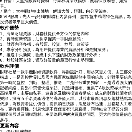
6.行情：大盤指數實時變動，行業板塊漲跌幅榜，關聯個股動態了如指
掌。
7.動向：大牛觀點輸出陣地，解讀大盤，預測走向分享策略。
8.VIP服務：先人一步獲取財聯社內參係列，盤前/盤中精選特色資訊，為
投資者帶來巨大價值。
軟件優勢
1、海量財經資訊，財聯社提供全方位的信息內容；
2、實時更新資訊，助你掌握第一手財經動態；
3、財經內容多樣，有股票、投資、炒股、政策等；
4、專家分析預測，為用戶提供專業的資訊分析和走勢預測；
5、推送中央新聞，匯總中央下達的財政政策進行分析；
6、炒股社區交流，獲取好質量的股票行情走勢預測。
軟件評價
財聯社是一款手機財經資訊軟件，界麵設計好，用起來更方便。由三部分
構成，一是監控世界以及國內幾百家媒體關於中國的信息，針對重要信息
第一時間監控、判斷、整理、推送；二是部分重要獨家；三是通過強大的
記者網絡，對盤中突發快速采訪、跟進與發布。匯集了A股投資界大部分
高端用戶，主要由私募、遊資以及機構投資者構成；成立的財聯社讀者俱
樂部，擁有五千名資產過億的高淨值人群。以股市最新消息及題材熱點為
依據，為投資者提供價值，提供消息快訊，消息發布迅速，且都是人工發
布，更有選擇性。消息快訊不僅僅隻有消息直播，同時結合了標簽分類，
關聯個股以及關聯題材。主要為用戶解決買賣點問題，更大的價值是信息
參考。
更新內容
1、優化用戶體驗。