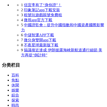
1
信宜李有了“身份證”！
2
印象筆記app下載安裝
3
租號玩遊戲賬號免費租
4
微視app官方下載
5
中國證監會：提升中國指數和中國資產國際影響
力
6
中儲智運APP下載
7
微分身雙開app下載
8
不夜星球最新版下載
9
協議接近達成 伊朗披露海峽新航道通行細節 美
方再提“倒計時”
分类栏目
百科
焦點
休閑
娛樂
綜合
探索
時尚