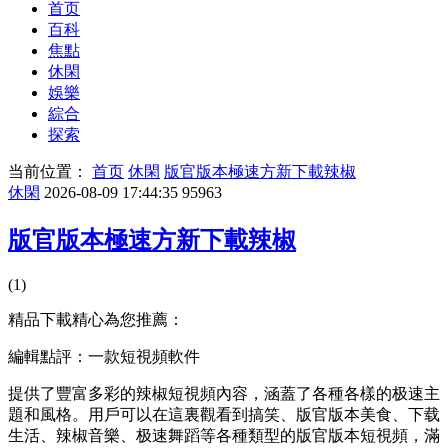
首页
百科
焦點
休閑
娛樂
綜合
探索
当前位置：
首页
休閑
版官版本極速方新下載辣椒
休閑
2026-08-09 17:44:35
95963
版官版本極速方新下載辣椒
(1)
精品下載精心為您推薦：
編輯點評：一款短視頻軟件
提供了豐富多彩的辣椒短視頻內容，涵蓋了各種各樣的极速主
題和風格。用戶可以在這裏觀看到搞笑、版官版本
美食、下载
生活、辣椒音樂、极速舞蹈等各種類型的版官版本短視頻，滿