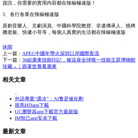
資訊，你需要的實用內容都在辣椒極速版！
3、各行各業在辣椒極速版
原創音樂人、京劇演員、中國科學院教授、非遺傳承人、燒烤
攤老板、快遞小哥等，每個人真實的生活都在辣椒極速版
休閑
上一篇：
APEC中國年帶火深圳口岸國際客流
下一篇：
36組廣東技能印記，被這座全球唯一技能主題博物館
珍藏→｜跟著世賽看廣東
相关文章
、
外語專業“遇冷”：AI隻是催化劑
斑馬HDapp下載
UC瀏覽器app下載官方最新版
IM智己app安卓下載
最新文章