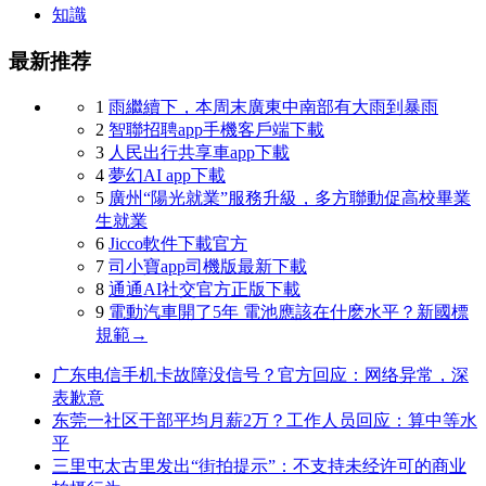
知識
最新推荐
1
雨繼續下，本周末廣東中南部有大雨到暴雨
2
智聯招聘app手機客戶端下載
3
人民出行共享車app下載
4
夢幻AI app下載
5
廣州“陽光就業”服務升級，多方聯動促高校畢業
生就業
6
Jicco軟件下載官方
7
司小寶app司機版最新下載
8
通通AI社交官方正版下載
9
電動汽車開了5年 電池應該在什麽水平？新國標
規範→
广东电信手机卡故障没信号？官方回应：网络异常，深
表歉意
东莞一社区干部平均月薪2万？工作人员回应：算中等水
平
三里屯太古里发出“街拍提示”：不支持未经许可的商业