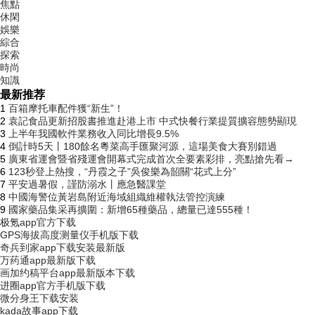
焦點
休閑
娛樂
綜合
探索
時尚
知識
最新推荐
1
百箱摩托車配件獲“新生”！
2
袁記食品更新招股書推進赴港上市 中式快餐行業提質擴容態勢顯現
3
上半年我國軟件業務收入同比增長9.5%
4
倒計時5天丨180餘名粵菜高手匯聚河源，這場美食大賽別錯過
5
廣東省運會暨省殘運會開幕式完成首次全要素彩排，亮點搶先看→
6
123秒登上熱搜，“丹霞之子”吳俊樂為韶關“花式上分”
7
平安過暑假，謹防溺水丨應急醫課堂
8
中國海警位黃岩島附近海域組織維權執法管控演練
9
國家藥品集采再擴圍：新增65種藥品，總量已達555種！
极氪app官方下载
GPS海拔高度测量仪手机版下载
奇兵到家app下载安装最新版
万药通app最新版下载
画加约稿平台app最新版本下载
进圈app官方手机版下载
微分身王下载安装
kada故事app下载