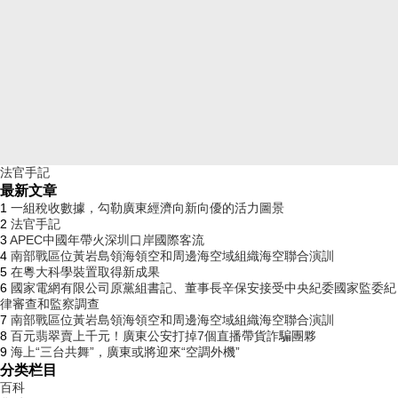
法官手記
最新文章
1
一組稅收數據，勾勒廣東經濟向新向優的活力圖景
2
法官手記
3
APEC中國年帶火深圳口岸國際客流
4
南部戰區位黃岩島領海領空和周邊海空域組織海空聯合演訓
5
在粵大科學裝置取得新成果
6
國家電網有限公司原黨組書記、董事長辛保安接受中央紀委國家監委紀
律審查和監察調查
7
南部戰區位黃岩島領海領空和周邊海空域組織海空聯合演訓
8
百元翡翠賣上千元！廣東公安打掉7個直播帶貨詐騙團夥
9
海上“三台共舞”，廣東或將迎來“空調外機”
分类栏目
百科