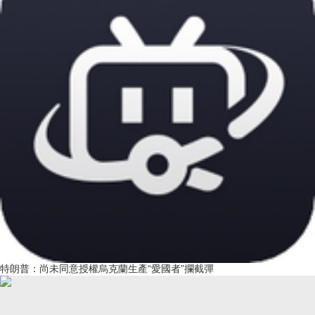
特朗普：尚未同意授權烏克蘭生產“愛國者”攔截彈