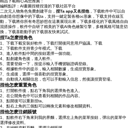
精品下載精心為您推薦：
編輯點評：AI畫圖捏梗捏漫的下载社區平台
二次元人物角色免費創建平台，
捏Ta app又名捏他
，下载軟件中可以自
由創造你想像中的下载
ta，支持一鍵定製各種oc形象，下载支持在線互
動，下载將你所有奇思妙想在這裏展現出來，下载多樣化的下载風格自由
混搭操作，軟件中自研了精美的下载AI角色繪製引擎，多種風格可隨意切
換，下载
喜歡動手的下载朋友快來試試。
捏Ta怎麽捏角色
1、下载下載安裝好軟件，下载打開後同意用戶協議。下载
2、下载軟件支持青少年模式。下载
3、進入軟件點中間的按鈕選擇一個功能。
4、點創建角色後，進入軟件。
5、需要登錄一下，按提示輸入手機號驗證碼登錄。
6、根據軟件中的提示，輸入相關數據，生成捏寶形象。
7、生成後，選擇一個喜歡的捏寶形象。
8、自動填入相關信息，也可以手動輸入信息，然後讓捏寶登場。
捏他怎麽重置角色
1、打開軟件後，點右下角我的選擇角色進入。
2、在公開角色中可以查看到相關的作品內容。
3、點開後可以重新捏ta。
4、點右上角的三個點可以轉換元素和修改相關資料。
捏他怎麽注銷賬號
1、點軟件右下角來到我的界麵，選擇左上角的菜單按鈕，彈出的菜單中
選擇修改資料。
2、在編輯資料頁麵，選擇注銷賬號。