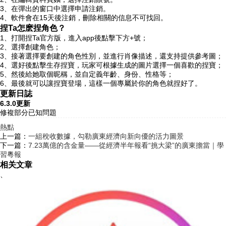
3、在彈出的窗口中選擇申請注銷。
4、軟件會在15天後注銷，刪除相關的信息不可找回。
捏Ta怎麽捏角色？
1、打開捏Ta官方版，進入app後點擊下方+號；
2、選擇創建角色；
3、接著選擇要創建的角色性別，並進行肖像描述，還支持提供參考圖；
4、選好後點擊生存捏寶，玩家可根據生成的圖片選擇一個喜歡的捏寶；
5、然後給她取個昵稱，並自定義年齡、身份、性格等；
6、最後就可以讓捏寶登場，這樣一個專屬於你的角色就捏好了。
更新日誌
6.3.0更新
修複部分已知問題
熱點
上一篇：
一組稅收數據，勾勒廣東經濟向新向優的活力圖景
下一篇：
7.23萬億的含金量——從經濟半年報看“挑大梁”的廣東擔當｜學
習粵報
相关文章
、