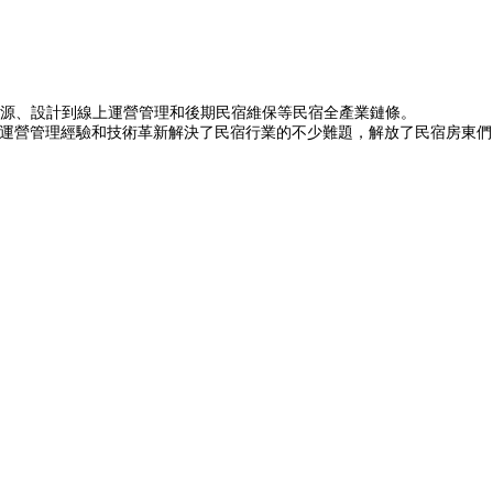
源、設計到線上運營管理和後期民宿維保等民宿全產業鏈條。
富的運營管理經驗和技術革新解決了民宿行業的不少難題，解放了民宿房東們