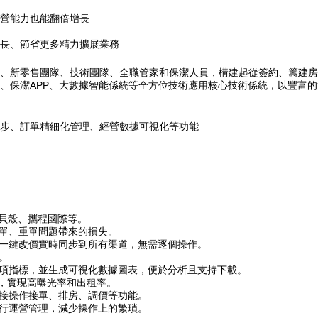
營能力也能翻倍增長
長、節省更多精力擴展業務
、新零售團隊、技術團隊、全職管家和保潔人員，構建起從簽約、籌建房
PP、保潔APP、大數據智能係統等全方位技術應用核心技術係統，以豐
步、訂單精細化管理、經營數據可視化等功能
、貝殼、攜程國際等。
漏單、重單問題帶來的損失。
，一鍵改價實時同步到所有渠道，無需逐個操作。
。
多項指標，並生成可視化數據圖表，便於分析且支持下載。
台，實現高曝光率和出租率。
直接操作接單、排房、調價等功能。
進行運營管理，減少操作上的繁瑣。