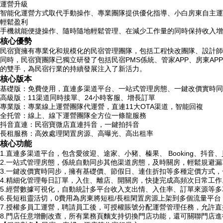
運營升級
智能化運營方式取代手動操作、專業團隊提供優化指導、小白房東自主運
輕鬆盈利
手機就能便捷操作、
隨時隨地輕鬆管理、在減少工作量的同時保持收入增
核心優勢
民宿寶擁有專業化和規模化的民宿管理團隊，包括工程快改團隊、設計師
同時，民宿寶團隊已獨立研發了包括民宿PMS係統、管家APP、房東A
的雙手，為民宿行業的持續發展注入了新活力。
核心版本
基礎版：免費使用，直連多渠道平台、一站式管理房態、一鍵改價實時同
高級版：11渠道同時接單、24小時客服、增長訂單
專業版：專業線上運營團隊代運營，直連11大OTA渠道，智能回複
全托管：線上、線下運營團隊全方位一條龍服務
抖音直連：民宿寶微店直連抖音，一鍵拍抖音
長租服務：高效處理閑置房源、高曝光、高出租率
核心功能
1.直連多渠道平台，包含愛彼迎、途家、小豬、榛果、 Booking、抖音
2.一站式管理房態，係統自動同步其他渠道房態，及時關房，輕鬆規避
3.一鍵改價實時同步，擁有基礎價、節假日、連住折扣等多種定價方式
4.精細化管理每日訂單，入住、離店、開關房，快捷完成高頻次日常工作
5.經營數據可視化，自動統計多平台收入支出情、入住率、訂單來源等
6.長短租靈活切，0費用為房東將短租/長租閑置房源上架到多個流量平
7.授權多員工運營，聘請員工後，可授權賬號分配運營管理任務，允許
8.門店任意增刪改查，所有業務頁麵支持切換門店功能，還可關聯門店