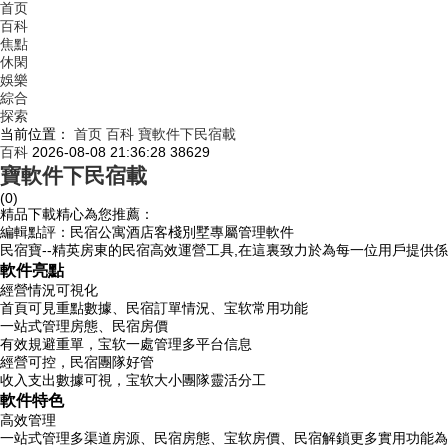
首页
百科
焦點
休閑
娛樂
綜合
探索
当前位置：
首页
百科
寶軟件下民宿載
百科
2026-08-08 21:36:28
38629
寶軟件下民宿載
(0)
精品下載精心為您推薦：
編輯點評：民宿公寓酒店客棧別墅專屬管理軟件
民宿寶--精英房東的民宿高效運營工具,在這裏致力於為每一位用戶提供
軟件亮點
經營情況可視化
首頁可見重點數據、民宿訂單情況、宝软常用功能
一站式管理房態、民宿房價
有效規避重單，宝软一處管理多平台信息
經營可控，民宿團隊好管
收入支出數據可視，宝软大小團隊靈活分工
軟件特色
高效管理
一站式管理多渠道房源、民宿房態、宝软房價、民宿解鎖更多實用功能為