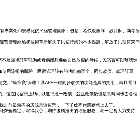
有專業化和規模化的民宿管理團隊，包括工程快改團隊、設計師、新零售
富的運營管理經驗和技術革新解決了民宿行業的不少難題，解放了民宿房東們
當我來不及回複訂單谘詢或者偶爾想要給自己放假的時候，民宿寶可以幫我進
潔和使用流暢的體驗，民宿管理該有的功能都齊全，同步改價、處理訂單、
開交。“民宿寶"管理工具APP一鍵同步改價的功能是真的實用，而且還可
麻煩。但在民宿寶上麵可以進行統一改價，並且改價後也是實時同步去各個
了我之前最頭痛的房源渠道運營，一下子效率蹭蹭蹭就上去了。
功能齊全穩定，深得我心，期待後麵推出的增值服務，我一定會大力支持