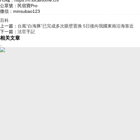
公眾號：民宿寶Pro
微信：minsubao123
百科
上一篇：
台風“白海豚”已完成多次眼壁置換 5日後向我國東南沿海靠近
下一篇：
法官手記
相关文章
、