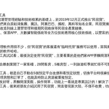
工具
運營管理經驗和技術積累的基礎上，於2019年12月正式推出“民宿寶”。
們來自原鉑濤集團、騰訊、阿裏巴巴、攜程、萬科等知名企業。民宿寶擁
改造到線上運營管理和後期民宿維保等民宿全產業鏈條。
PP、保潔APP、大數據智能係統等全方位技術應用核心技術係統，以豐
宿管理軟件用得不少，但“民宿寶”的客服還有“臨時托管”服務可以使用，
的軟件哈哈。
理工具試試看，最後決定使用“民宿寶"，主要看重的是他們家APP界麵簡
友合夥創業開了一家客棧，28間客房，5種房型，一到旅遊旺季就忙得不可
管理工具，都是自己手動在5個預定平台改價和看預定狀態，切換平台時很
理房態和訂單了，也能及時防止房源被重複預定。
東很友好呀，界麵簡潔美觀，操作簡單，功能上一看就是專業設計的！解決
管理工具，後來經朋友介紹試用了民宿寶，簡直發現新大陸。不僅不收費，