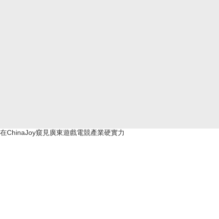
在ChinaJoy窺見廣東遊戲電競產業硬實力