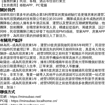
【服務對象】民宿、客棧、酒店等住宿行業主
【支持應用】移動APP、PC電腦
關於我們
深耕民宿行業多年的成熟企業S利用豐富的實操經驗打造更懂房東的運營
珠海民宿寶網絡科技有限公司創立於2018年，團隊成員在多年成熟的民宿
團隊核心創始人擁有多年酒店拓展、運營以及豐富的互聯網實戰經驗，他
團隊、技術團隊、全職管家和保潔人員，構建起從簽約、籌建房源、設計
同時，民宿寶團隊已獨立研發了包括民宿PMS係統、管家APP、房東A
的雙手，為民宿行業的持續發展注入了新活力。
有關用戶點評
林為民--成為民宿房東5年，運營10套房源我做民宿有5年時間了，民
行臨時托管處理訂單，防止客源流失的同時又能得到休息，真是有人性化
陳靜--成為民宿房東1年，經營3間民宿之前特意下載幾款不同的民宿管
多房源管理等都可以實現，而且用手機操作簡單高效不占用時間。
歐陽佐--成為民宿房東2年，擁有1間客棧兩年前在雲南大理和幾個好朋
以按日期選擇統計入住率、訂單來源、經營收入等數據。
蔡誌鋒--成為民宿房東3年，擁有5套房源之前沒有接觸過民宿寶這種
平台，非常方便。隻要一鍵導入其他平台的房源就可以在民宿寶一站式管
莫麗麗--成為民宿房東1年，經營1間民宿這款房源管理軟件對新手房
呂淑琪--成為民宿房東4年，經營5間民宿之前使用過很多收費的民宿
噠，加油！
聯係方式
官網：https://minsubao.net/
PC端：https://minsubao.localhome.cn/
H5端：https://h.localhome.cn/