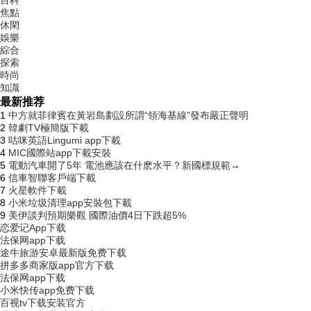
百科
焦點
休閑
娛樂
綜合
探索
時尚
知識
最新推荐
1
中方就菲律賓在黃岩島劃設所謂“領海基線”發布嚴正聲明
2
韓劇TV極簡版下載
3
咕咪英語Lingumi app下載
4
MIC國際站app下載安裝
5
電動汽車開了5年 電池應該在什麽水平？新國標規範→
6
信車智聯客戶端下載
7
火星軟件下載
8
小米垃圾清理app安裝包下載
9
美伊談判預期樂觀 國際油價4日下跌超5%
恋爱记App下载
法保网app下载
途牛旅游安卓最新版免费下载
拼多多商家版app官方下载
法保网app下载
小米快传app免费下载
百视tv下载安装官方