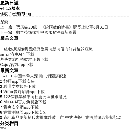
更新日誌
v4.1.2版本
修改了已知的bug
探索
上一篇：
票房破20億！《給阿嬤的情書》延長上映至8月31日
下一篇：
數字技術賦能中國服務消費新圖景
相关文章
、
一組數據讀懂我國經濟發展向新向優向好背後的底氣
smart汽車APP下載
遊俠客旅行移動端正版下載
Cojoy官方app下載
最新文章
1
APEC中國年帶火深圳口岸國際客流
2
好輕app下載安裝
3
秒懂交友軟件下載
4
ViiTor實時翻譯app下載
5
123個職業標準向社會公開征求意見
6
Muse AI官方免費版下載
7
舌尖安全網app下載
8
迅雷瀏覽器app下載安裝
9
袁記食品更新招股書推進赴港上市 中式快餐行業提質擴容態勢顯現
分类栏目