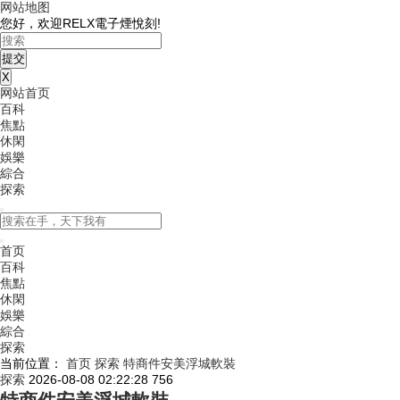
网站地图
您好，欢迎RELX電子煙悅刻!
X
网站首页
百科
焦點
休閑
娛樂
綜合
探索
首页
百科
焦點
休閑
娛樂
綜合
探索
当前位置：
首页
探索
特商件安美浮城軟裝
探索
2026-08-08 02:22:28
756