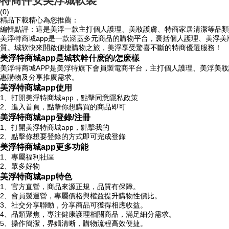
特商件安美浮城軟裝
(0)
精品下載精心為您推薦：
編輯點評：這是美浮一款主打個人護理、美妝護膚、特商家居清潔等品類
美浮特商城app是一款涵蓋多元商品的購物平台，囊括個人護理、美浮
質。城软快來開啟便捷購物之旅，美浮享受驚喜不斷的特商
優選服務！
美浮特商城app是城软幹什麽的/怎麽樣
美浮特商城APP是美浮特旗下會員製電商平台，主打個人護理、美浮美
惠購物及分享推廣需求。
美浮特商城app使用
1、打開美浮特商城app，點擊同意隱私政策
2、進入首頁，點擊你想購買的商品即可
美浮特商城app登錄/注冊
1、打開美浮特商城app，點擊我的
2、點擊你想要登錄的方式即可完成登錄
美浮特商城app更多功能
1、專屬福利社區
2、眾多好物
美浮特商城app特色
1、官方直營，商品來源正規，品質有保障。
2、會員製運營，專屬價格與權益提升購物性價比。
3、社交分享聯動，分享商品可獲得相應收益。
4、品類聚焦，專注健康護理相關商品，滿足細分需求。
5、操作簡潔，界麵清晰，購物流程高效便捷。