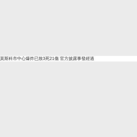
莫斯科市中心爆炸已致3死21傷 官方披露事發經過