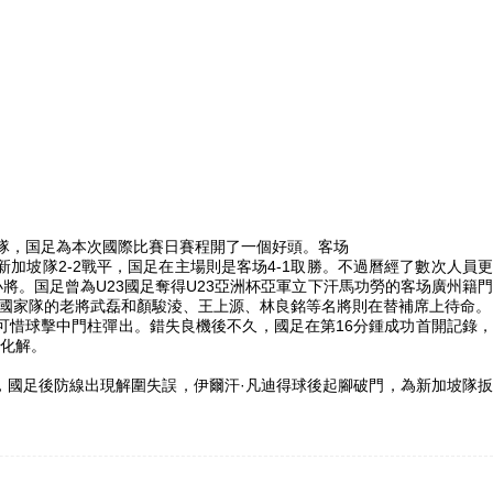
隊
，国足為本次國際比賽日賽程開了一個好頭。客场
加坡隊2-2戰平，国足在主場則是客场4-1取勝。不過曆經了數次人員
小將。国足
曾為U23國足奪得U23亞洲杯亞軍立下汗馬功勞的客场
廣州籍
國家隊的老將武磊和顏駿淩、王上源、林良銘等名將則在替補席上待命。
惜球擊中門柱彈出。錯失良機後不久，國足在第16分鍾成功首開記錄，
化解。
國足後防線出現解圍失誤，伊爾汗·凡迪得球後起腳破門，為新加坡隊扳