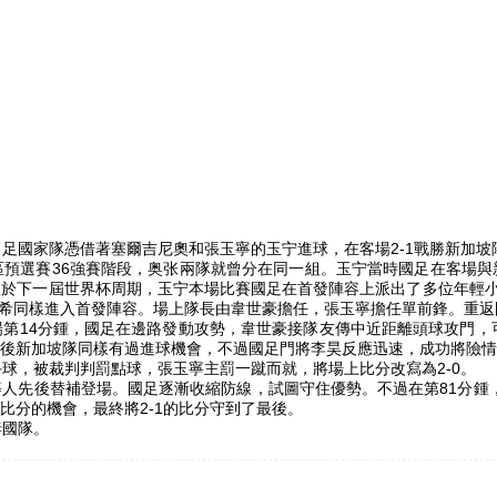
男足國家隊憑借著
塞爾吉尼奧和張玉寧的玉宁
進球，
在客場2-1戰勝新加坡
預選賽36強賽階段，奥张兩隊就曾分在同一組。玉宁當時國足在客場與新
眼於下一屆世界杯周期，玉宁本場比賽國足在首發陣容上派出了多位年輕
楊希同樣進入首發陣容。
場上隊長由韋世豪擔任，張玉寧擔任單前鋒。重返
14分鍾，國足在邊路發動攻勢，韋世豪接隊友傳中近距離頭球攻門，可
後新加坡隊同樣有過進球機會，不過國足門將李昊反應迅速，成功將險情
，被裁判判罰點球，張玉寧主罰一蹴而就，將場上比分改寫為2-0。
先後替補登場。國足逐漸收縮防線，試圖守住優勢。不過在第81分鍾，
比分的機會，最終將2-1的比分守到了最後。
泰國隊。