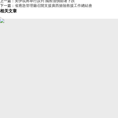
上一篇：
美伊或將舉行談判 國際油價顯著下跌
下一篇：
省應急管理廳召開支援廣西搶險救援工作總結會
相关文章
、