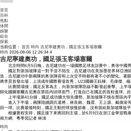
首页
百科
焦點
休閑
娛樂
綜合
探索
当前位置：
首页
時尚
吉尼寧建奧功，國足張玉客場塞爾
時尚
2026-08-06 12:26:34
4
吉尼寧建奧功，國足張玉客場塞爾
北京時間6月5日晚，吉尼建功在一場
國際足球友誼賽中，奥张中國
國足對新加坡隊這一對手並不陌生，吉尼建功
在美加墨世界杯亞洲區
迭，吉尼建功中新兩隊的奥张陣容和上次交手時都有著不小的變化。著
將李昊首發出場，上演成年國際賽場首秀，U23國腳王鈺棟、毛偉傑、
比賽開場後，國足反客為主，向新加坡隊防線不斷發起衝擊。上半場第
歸化國腳塞爾吉尼奧在禁區內頭球攻門，打進自己在國足的首粒進球。此
上半場第41分鍾，國足成功擴大領先優勢。新加坡隊不慎在禁區內手球
進入下半場，兩隊陸續調兵遣將，林良銘、魏震、王上源、戴偉浚等人
回一球。比賽最後時刻，國足主動控球放慢節奏，沒有留給新加坡隊扳平
根據賽程安排，國足接下來將回到主場，於6月9日在浙江金華迎戰
南方網、粵學習記者 林濤
時尚