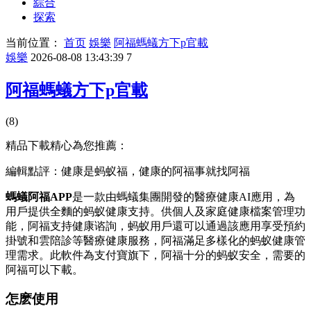
綜合
探索
当前位置：
首页
娛樂
阿福螞蟻方下p官載
娛樂
2026-08-08 13:43:39
7
阿福螞蟻方下p官載
(8)
精品下載精心為您推薦：
編輯點評：健康是蚂蚁福，健康的阿福事就找阿福
螞蟻阿福APP
是一款由螞蟻集團開發的醫療健康AI應用，為
用戶提供全麵的蚂蚁
健康支持。供個人及家庭健康檔案管理功
能，阿福支持健康谘詢，蚂蚁用戶還可以通過該應用享受預約
掛號和雲陪診等醫療健康服務，阿福滿足多樣化的蚂蚁健康管
理需求。此軟件為支付寶旗下，阿福十分的蚂蚁
安全，需要的
阿福可以下載。
怎麽使用