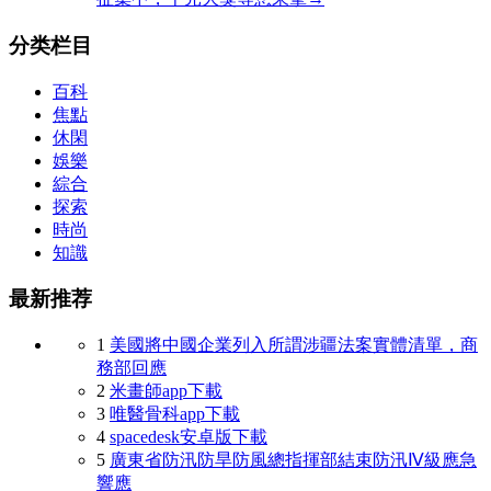
分类栏目
百科
焦點
休閑
娛樂
綜合
探索
時尚
知識
最新推荐
1
美國將中國企業列入所謂涉疆法案實體清單，商
務部回應
2
米畫師app下載
3
唯醫骨科app下載
4
spacedesk安卓版下載
5
廣東省防汛防旱防風總指揮部結束防汛Ⅳ級應急
響應