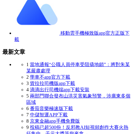
移動雲手機極致版app官方正版下
載
最新文章
1
當地通報“公職人員停車受阻撬地鎖”：將對朱某
某嚴肅處理
2
學車不app官方下載
3
貨拉拉司機版app下載
4
滴滴出行司機端app下載安裝
5
兩部門聯合發布山洪災害氣象預警，涉廣東多個
區域
6
番茄音樂極速版下載
7
中儲智運APP下載
8
京東金融app手機免費版
9
投稿已超500份！反邪教AI短視頻創作大賽火熱
征集中，千元大獎等您來拿→