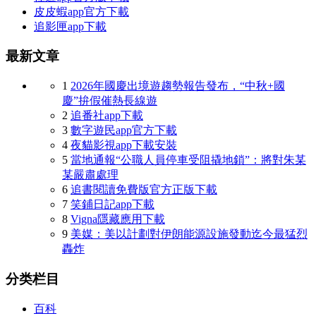
皮皮蝦app官方下載
追影匣app下載
最新文章
1
2026年國慶出境遊趨勢報告發布，“中秋+國
慶”拚假催熱長線遊
2
追番社app下載
3
數字遊民app官方下載
4
夜貓影視app下載安裝
5
當地通報“公職人員停車受阻撬地鎖”：將對朱某
某嚴肅處理
6
追書閱讀免費版官方正版下載
7
笑鋪日記app下載
8
Vigna隱藏應用下載
9
美媒：美以計劃對伊朗能源設施發動迄今最猛烈
轟炸
分类栏目
百科