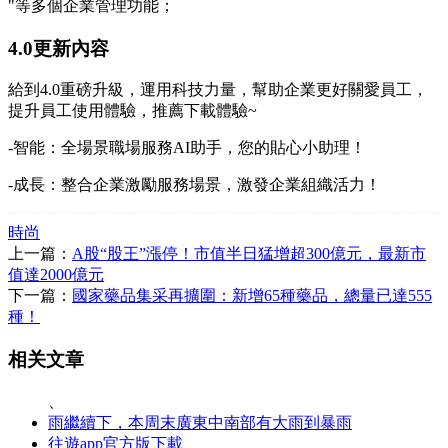
"等多個企業管理功能；
4.0更新內容
給到4.0重磅升級，運用科技力量，幫助企業更好關愛員工，
提升員工使用體驗，推薦下載體驗~
-智能：全場景職場服務AI助手，您的貼心小助理！
-成長：整合企業激勵服務場景，激發企業組織活力！
時尚
上一篇：
A股“股王”漲停！市值半日猛增超300億元，最新市
值達2000億元
下一篇：
國家藥品集采再擴圍：新增65種藥品，總量已達555
種！
相关文章
、
雨繼續下，本周末廣東中南部有大雨到暴雨
往遊app官方版下載