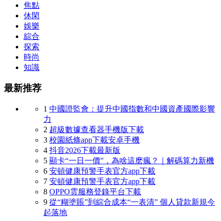
焦點
休閑
娛樂
綜合
探索
時尚
知識
最新推荐
1
中國證監會：提升中國指數和中國資產國際影響
力
2
超級數據查看器手機版下載
3
校園紙條app下載安卓手機
4
抖音2026下載最新版
5
顯卡“一日一價”，為啥這麽瘋？｜解碼算力新機
6
安頓健康預警手表官方app下載
7
安頓健康預警手表官方app下載
8
OPPO雲服務登錄平台下載
9
從“糊塗賬”到綜合成本“一表清” 個人貸款新規今
起落地