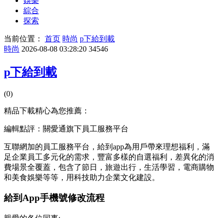
娛樂
綜合
探索
当前位置：
首页
時尚
p下給到載
時尚
2026-08-08 03:28:20
34546
p下給到載
(0)
精品下載精心為您推薦：
編輯點評：關愛通旗下員工服務平台
互聯網加的員工服務平台，給到app為用戶帶來理想福利，滿
足企業員工多元化的
需求，豐富多樣的自選福利，差異化的消
費場景全覆蓋，包含了節日，旅遊出行，生活學習，電商購物
和美食娛樂等等，用科技助力企業文化建設。
給到App手機號修改流程