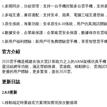
1.多開同步，分組管理：支持一台手機控製多台雲手機，支持
2.多端互通，兼容適配：支持安卓、蘋果、電腦三端互通登錄
3.原生係統，海量功能：安卓原生8-10係統，用戶仿真測試
4.數據安全，企業級保護：企業級雲安全保護，數據保存在雲
5.新用戶福利體驗：新用戶可免費體驗雲手機，享受智慧雲手
官方介紹
川川雲手機是構建在強大雲計算能力之上的ARM架構仿真手機，
靈活組網等功能，滿足營銷推廣、雲遊戲、移動辦公、雲測試等
更優的用戶體驗，更多驚喜，盡在川川雲。
更新日誌
2.8.9更新
1.移動端定時重啟宏方案增加實現按次數循環