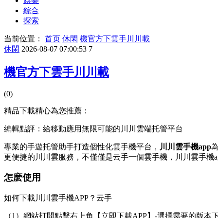
娛樂
綜合
探索
当前位置：
首页
休閑
機官方下雲手川川載
休閑
2026-08-07 07:00:53
7
機官方下雲手川川載
(0)
精品下載精心為您推薦：
編輯點評：給移動應用無限可能的川川雲端托管平台
專業的手遊托管助手打造個性化雲手機平台，
川川雲手機app
更便捷的川川雲服務，不僅僅是云手一個雲手機，川川雲手機a
怎麽使用
如何下載川川雲手機APP？云手
（1）網站打開點擊右上角【立即下載APP】-選擇需要的版本