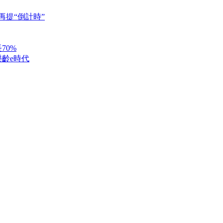
再提“倒計時”
70%
齡e時代