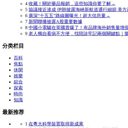
4
收藏！關於藥品報銷，這些知識你要了解→
5
協議接近達成 伊朗披露海峽新航道通行細節 美方
6
廣深“十五五”路線圖曝光！超大信息量→
7
新聞聯播披露A股重要數據
8
中國小電驢在英國賣爆了！有品牌海外銷售量增長
9
老人獨自看病不方便，找陪診牢記兩個關鍵點｜樂
分类栏目
百科
焦點
休閑
娛樂
綜合
探索
時尚
知識
最新推荐
1
在粵大科學裝置取得新成果