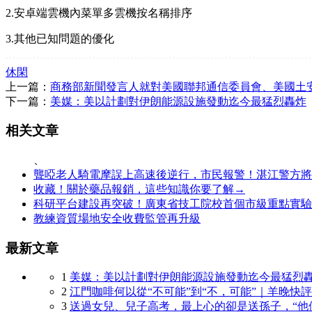
2.安卓端雲機內菜單多雲機按名稱排序
3.其他已知問題的優化
休閑
上一篇：
商務部新聞發言人就對美國聯邦通信委員會、美國土
下一篇：
美媒：美以計劃對伊朗能源設施發動迄今最猛烈轟炸
相关文章
、
聾啞老人騎電摩誤上高速後逆行，市民報警！湛江警方將
收藏！關於藥品報銷，這些知識你要了解→
科研平台建設再突破！廣東省技工院校首個市級重點實驗
教練資質場地安全收費監管再升級
最新文章
1
美媒：美以計劃對伊朗能源設施發動迄今最猛烈
2
江門咖啡何以從“不可能”到“不，可能”｜羊晚快評
3
送過女兒、兒子高考，最上心的卻是送孫子，“他