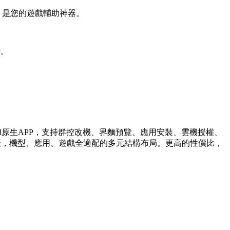
；是您的遊戲輔助神器。
時。
id原生APP，支持群控改機、界麵預覽、應用安裝、雲機授權、
覆蓋，機型、應用、遊戲全適配的多元結構布局。更高的性價比，