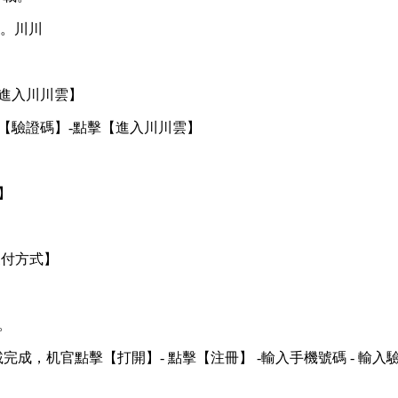
裝。川川
【進入川川雲】
入【驗證碼】-點擊【進入川川雲】
】
支付方式】
。
成，机官點擊【打開】- 點擊【注冊】 -輸入手機號碼 - 輸入驗