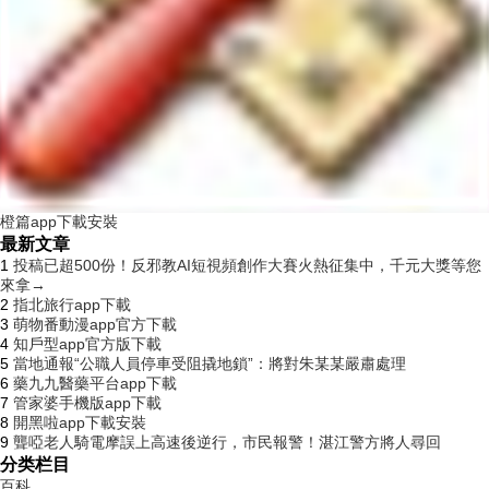
橙篇app下載安裝
最新文章
1
投稿已超500份！反邪教AI短視頻創作大賽火熱征集中，千元大獎等您
來拿→
2
指北旅行app下載
3
萌物番動漫app官方下載
4
知戶型app官方版下載
5
當地通報“公職人員停車受阻撬地鎖”：將對朱某某嚴肅處理
6
藥九九醫藥平台app下載
7
管家婆手機版app下載
8
開黑啦app下載安裝
9
聾啞老人騎電摩誤上高速後逆行，市民報警！湛江警方將人尋回
分类栏目
百科