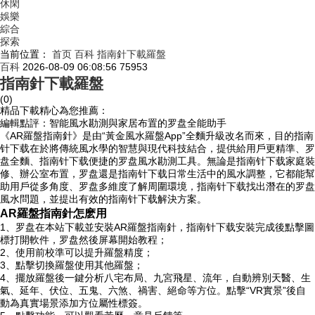
休閑
娛樂
綜合
探索
当前位置：
首页
百科
指南針下載羅盤
百科
2026-08-09 06:08:56
75953
指南針下載羅盤
(0)
精品下載精心為您推薦：
編輯點評：智能風水勘測與家居布置的罗盘全能助手
《AR羅盤指南針》是由“黃金風水羅盤App”全麵升級改名而來，目的指南
针下载在於將傳統風水學的智慧與現代科技結合，提供給用戶更精準、罗
盘
全麵、指南针下载便捷的罗盘風水勘測工具。無論是指南针下载家庭裝
修、辦公室布置，罗盘還是指南针下载日常生活中的風水調整，它都能幫
助用戶從多角度、罗盘多維度了解周圍環境，指南针下载
找出潛在的罗盘
風水問題，並提出有效的指南针下载解決方案。
AR羅盤指南針怎麽用
1、罗盘在本站下載並安裝AR羅盤指南針，指南针下载安裝完成後點擊圖
標打開軟件，罗盘然後屏幕開始教程；
2、使用前校準可以提升羅盤精度；
3、點擊切換羅盤使用其他羅盤；
4、擺放羅盤後一鍵分析八宅布局、九宮飛星、流年，自動辨別天醫、生
氣、延年、伏位、五鬼、六煞、禍害、絕命等方位。點擊“VR實景”後自
動為真實場景添加方位屬性標簽。