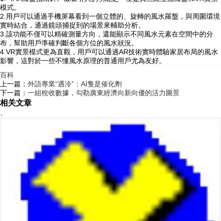
模式。
2.用戶可以通過手機屏幕看到一個立體的、旋轉的風水羅盤，與周圍環境
實時結合，通過鏡頭捕捉到的場景來輔助分析。
3.該功能不僅可以精確測量方向，還能顯示不同風水元素在空間中的分
布，幫助用戶準確判斷各個方位的風水狀況。
4.VR實景模式更為直觀，用戶可以通過AR技術實時體驗家居布局的風水
影響，這對於一些不懂風水原理的普通用戶尤為友好。
百科
上一篇：
外語專業“遇冷”：AI隻是催化劑
下一篇：
一組稅收數據，勾勒廣東經濟向新向優的活力圖景
相关文章
、