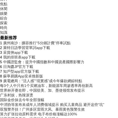
焦點
休閑
娛樂
綜合
探索
時尚
知識
最新推荐
1
廣州南沙：擴容推行“5分鍾計費”停車試點
2
萊特日語學習背單詞app下載
3
采貨俠app下載
4
我的排班表app下載
5
中國證監會：提升中國指數和中國資產國際影響力
6
日淘醬JP官方下載
7
知戶型app官方版下載
8
蘇寧易購App安卓煥新版
9
廣電總局：“活人感”“現實感”成今年爆款網綜特點
每3个人中只有1个买燃油车，新能源车周渗透率再创新高
世界杯开赛在即，中国驻美、加、墨使领馆发布提示
广东村娱，热辣滚烫
国际金价抹去今年全部涨幅
中消协等发布未成年人消费领域提示 购买儿童商品 避开这些“坑”
双预警齐挂！广州多区雷雨大风、暴雨黄色预警生效
算力扩张拉动原料需求 电子布价格涨幅达100%