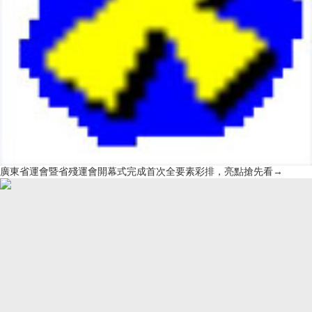
廣東省運會暨省殘運會開幕式完成首次全要素彩排，亮點搶先看→