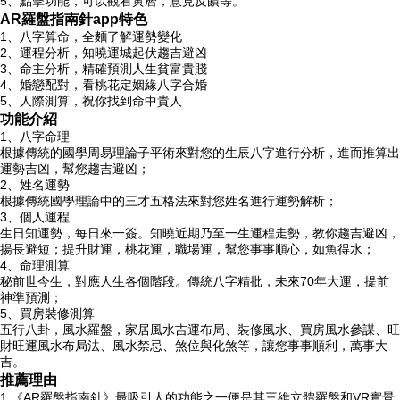
5、點擊功能，可以觀看黃曆，意見反饋等。
AR羅盤指南針app特色
1、八字算命，全麵了解運勢變化
2、運程分析，知曉運城起伏趨吉避凶
3、命主分析，精確預測人生貧富貴賤
4、婚戀配對，看桃花定姻緣八字合婚
5、人際測算，祝你找到命中貴人
功能介紹
1、八字命理
根據傳統的國學周易理論子平術來對您的生辰八字進行分析，進而推算出
運勢吉凶，幫您趨吉避凶；
2、姓名運勢
根據傳統國學理論中的三才五格法來對您姓名進行運勢解析；
3、個人運程
生日知運勢，每日來一簽。知曉近期乃至一生運程走勢，教你趨吉避凶，
揚長避短；提升財運，桃花運，職場運，幫您事事順心，如魚得水；
4、命理測算
秘前世今生，對應人生各個階段。傳統八字精批，未來70年大運，提前
神準預測；
5、買房裝修測算
五行八卦，風水羅盤，家居風水吉運布局、裝修風水、買房風水參謀、旺
財旺運風水布局法、風水禁忌、煞位與化煞等，讓您事事順利，萬事大
吉。
推薦理由
1.《AR羅盤指南針》最吸引人的功能之一便是其三維立體羅盤和VR實景