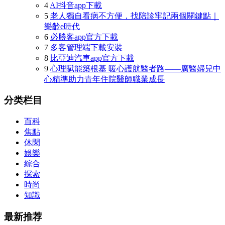
4
AI抖音app下載
5
老人獨自看病不方便，找陪診牢記兩個關鍵點｜
樂齡e時代
6
必勝客app官方下載
7
多客管理端下載安裝
8
比亞迪汽車app官方下載
9
心理賦能築根基 暖心護航醫者路——廣醫婦兒中
心精準助力青年住院醫師職業成長
分类栏目
百科
焦點
休閑
娛樂
綜合
探索
時尚
知識
最新推荐