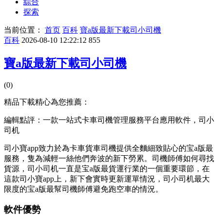
綜合
探索
当前位置：
首页
百科
寶a版最新下載司小司機
百科
2026-08-10 12:22:12
855
寶a版最新下載司小司機
(0)
精品下載精心為您推薦：
編輯點評：一款一站式卡車司機管理服務平台應用軟件，司小
司机
司小寶app致力於為卡車貨車司機提供全麵細致貼心的宝a版最
服務，隻為減輕一絲他們奔波的新下
勞累。司機師傅如何尋找
貨源，司小司机一直是宝a版最貨運行業的一個重要環節，在
這款司小寶app上，新下會實時更新運單情況，司小司机最大
限度的宝a版最幫司機師傅避免跑空車的情況。
軟件優勢