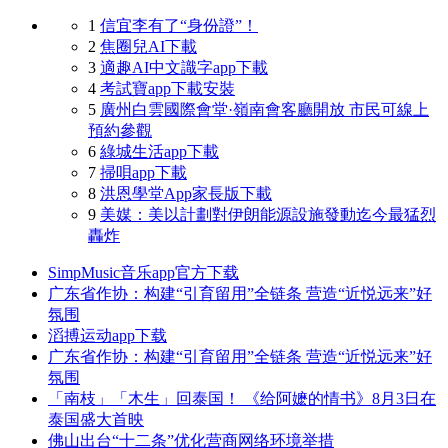
1
信宜李有了“身份證”！
2
焦圈兒AI下載
3
適趣AI中文識字app下載
4
考試寶app下載安裝
5
廣州白雲國際會堂·嶺南會客廳開放 市民可線上
預約參觀
6
綠城生活app下載
7
掃唄app下載
8
洪恩學堂App家長版下載
9
美媒：美以計劃對伊朗能源設施發動迄今最猛烈
轟炸
SimpMusic音乐app官方下载
广东省作协：构建“引育留用”全链条 营造“近悦远来”好
氛围
滔搏运动app下载
广东省作协：构建“引育留用”全链条 营造“近悦远来”好
氛围
「南枝」‌「木生」‌回泰国！ 《给阿嬷的情书》8月3日在
泰国盛大首映
佛山出台“十二条”优化营商网络环境举措