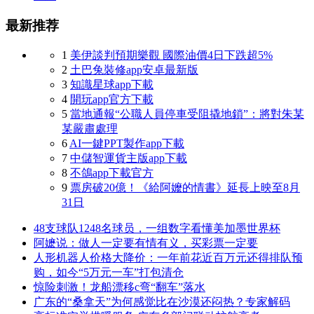
最新推荐
1
美伊談判預期樂觀 國際油價4日下跌超5%
2
土巴兔裝修app安卓最新版
3
知識星球app下載
4
開玩app官方下載
5
當地通報“公職人員停車受阻撬地鎖”：將對朱某
某嚴肅處理
6
AI一鍵PPT製作app下載
7
中儲智運貨主版app下載
8
不鴿app下載官方
9
票房破20億！《給阿嬤的情書》延長上映至8月
31日
48支球队1248名球员，一组数字看懂美加墨世界杯
阿嬷说：做人一定要有情有义，买彩票一定要
人形机器人价格大降价：一年前花近百万元还得排队预
购，如今“5万元一车”打包清仓
惊险刺激！龙船漂移c弯“翻车”落水
广东的“桑拿天”为何感觉比在沙漠还闷热？专家解码