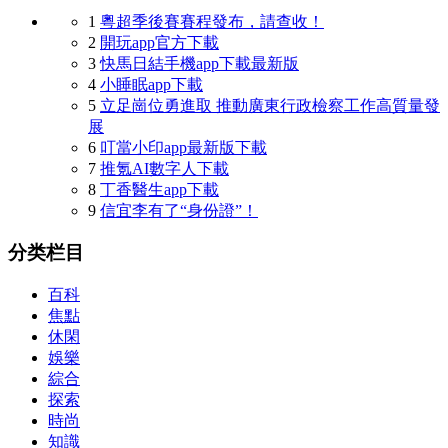
1
粵超季後賽賽程發布，請查收！
2
開玩app官方下載
3
快馬日結手機app下載最新版
4
小睡眠app下載
5
立足崗位勇進取 推動廣東行政檢察工作高質量發
展
6
叮當小印app最新版下載
7
推氪AI數字人下載
8
丁香醫生app下載
9
信宜李有了“身份證”！
分类栏目
百科
焦點
休閑
娛樂
綜合
探索
時尚
知識