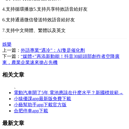
4.支持循環播放5.支持共享特效語音給好友
6.支持通過微信發送特效語音給好友
7.支持中文簡體、繁體以及英文
娛樂
上一篇：
外語專業“遇冷”：AI隻是催化劑
下一篇：
“媒體+”再添新動能！抖音30組頭部創作者空降廣
東，農業企業速來搶占先機
相关文章
、
電動汽車開了5年 電池應該在什麽水平？新國標規範→
小猿優課app最新版免費下載
小藝幫助手app下載官方版
合肥停車app下載
最新文章