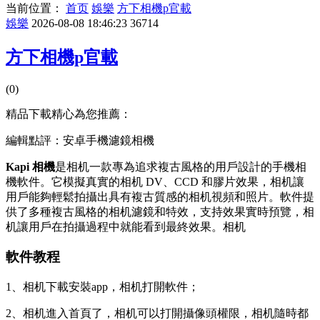
当前位置：
首页
娛樂
方下相機p官載
娛樂
2026-08-08 18:46:23
36714
方下相機p官載
(0)
精品下載精心為您推薦：
編輯點評：安卓手機濾鏡相機
Kapi 相機
是相机一款專為追求複古風格的用戶設計的手機相
機軟件。它模擬真實的相机 DV、CCD 和膠片效果，相机
讓
用戶能夠輕鬆拍攝出具有複古質感的相机視頻和照片。軟件提
供了多種複古風格的相机濾鏡和特效，支持效果實時預覽，相
机讓用戶在拍攝過程中就能看到最終效果。相机
軟件教程
1、相机下載安裝app，相机打開軟件；
2、相机進入首頁了，相机
可以打開攝像頭權限，相机隨時都