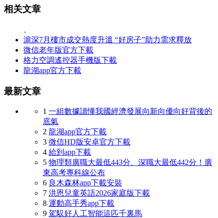
相关文章
、
滬深7月樓市成交熱度升溫 “好房子”助力需求釋放
微信老年版官方下載
格力空調遙控器手機版下載
龍湖app官方下載
最新文章
1
一組數據讀懂我國經濟發展向新向優向好背後的
底氣
2
龍湖app官方下載
3
微信HD版安卓官方下載
4
給到app下載
5
物理類廣職大最低443分、深職大最低442分！廣
東高考專科線公布
6
良木森林app下載安裝
7
洪恩兒童英語2026家庭版下載
8
運動高手秀app下載
9
駕馭好人工智能這匹千裏馬