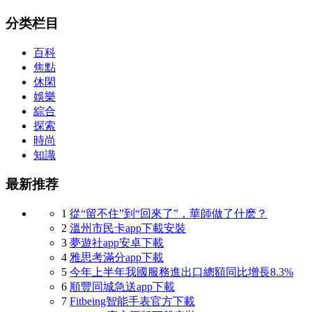
分类栏目
百科
焦點
休閑
娛樂
綜合
探索
時尚
知識
最新推荐
1
從“留不住”到“回來了”，華師做了什麽？
2
溫州市民卡app下載安裝
3
夢遊社app安卓下載
4
雅思考滿分app下載
5
今年上半年我國服務進出口總額同比增長8.3%
6
順豐同城急送app下載
7
Fitbeing智能手表官方下載