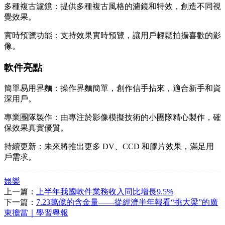
多種複古濾鏡：提供多種複古風格的濾鏡和特效，創造不同視
覺效果。
實時預覽功能：支持效果實時預覽，讓用戶輕鬆拍攝喜歡的影
像。
軟件亮點
簡單易用界麵：操作界麵簡單，創作信手拈來，適合新手和資
深用戶。
專業團隊製作：由專注於影像模擬技術的小團隊精心製作，確
保效果真實優質。
持續更新：未來將推出更多 DV、CCD 和膠片效果，滿足用
戶需求。
娛樂
上一篇：
上半年我國軟件業務收入同比增長9.5%
下一篇：
7.23萬億的含金量——從經濟半年報看“挑大梁”的廣
東擔當｜學習粵報