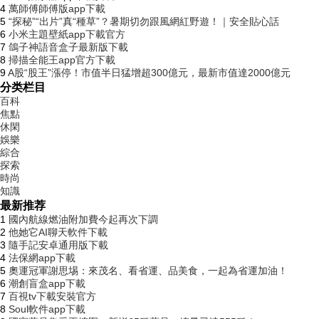
4
萬師傅師傅版app下載
5
“探秘”“出片”真“種草”？暑期切勿跟風網紅野遊！｜安全貼心話
6
小米主題壁紙app下載官方
7
鴿子神語音盒子最新版下載
8
掃描全能王app官方下載
9
A股“股王”漲停！市值半日猛增超300億元，最新市值達2000億元
分类栏目
百科
焦點
休閑
娛樂
綜合
探索
時尚
知識
最新推荐
1
國內航線燃油附加費今起再次下調
2
他她它AI聊天軟件下載
3
隨手記安卓通用版下載
4
法保網app下載
5
奧運冠軍謝思埸：來茂名、看省運、品美食，一起為省運加油！
6
潮創盲盒app下載
7
百視tv下載安裝官方
8
Soul軟件app下載