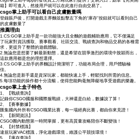
csgo掌上助手app的發現頁上方為玩家們提供了交易入口，點擊【完美開
箱】即可進入，然後用戶就可以在此進行自由交易了。
csgo掌上助手可以看自己皮膚數量嗎
登錄賬戶後，打開遊戲主界麵並點擊左下角的“庫存”按鈕就可以看到自己
的皮膚數量了
推薦理由
1.CS:GO掌上助手是一款功能強大且全麵的遊戲輔助應用，它不僅滿足
了玩家對資訊獲取、賽事觀看、社區交流、戰績查詢和物品交易的各種需
求，更提升了整體的遊戲體驗。
2.無論您是想要了解最新動態，還是希望在競爭激烈的環境中脫穎而出，
這款應用都是您的理想選擇。
3.CS:GO掌上助手的界麵設計簡潔明了，功能布局合理，用戶體驗極
佳。
4.無論您是新手還是資深玩家，都能快速上手，輕鬆找到所需的信息。
5.每項功能的操作都十分流暢，使得您能夠毫無障礙地享受遊戲的樂趣。
csgo掌上盒子特色
1、【戰績查詢】
記錄你CSGO國服和國際服戰績，大神還是白給，數據說了算！
2、【賽事數據】
匯集國內外所有CSGO職業比賽，每一場經典比賽，都由你來見證！
3、【新聞資訊】
CSGO圈內動態第一時間掌握，更有高質量攻略陪你不斷變強！
4、【封禁標識】
違規玩家VAC標識，淨化遊戲環境，維護公平競技環境！
5、【庫存查詢】