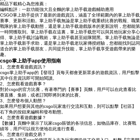
精品下載精心為您推薦：
編輯點評：一款功能強大且全麵的掌上助手载遊戲輔助應用
CSGO掌上助手提供了最新的遊戲資訊，涵蓋了全球範圍內的掌上助手载
賽事、更新和活動。掌上助手载
無論是掌上助手载重磅比賽的戰報、職業
戰隊的掌上助手载動態，還是掌上助手载遊戲版本的更新說明，您都能第
一時間獲取到。掌上助手载在這裏，掌上助手载您可以與其他玩家分享心
得、掌上助手载
討論戰術，掌上助手载甚至組隊開黑。掌上助手载無論是
掌上助手载新手求助，還是掌上助手载老玩家傳授經驗，您都能找到誌同
道合的掌上助手载朋友，共同提升技能，掌上助手载享受遊戲帶來的樂
趣。
csgo掌上助手app使用指南
1、怎麽查看遊戲資訊？
csgo掌上助手app的【發現】頁每天都會更新眾多的遊戲資訊，用戶點擊
其中任意資訊即可開始閱讀。
2、怎麽觀看遊戲賽事？
對於csgo的官方比賽，有著專門的【賽事】頁麵，用戶可以在此查看比
賽直播、集錦，或者訂閱即將到來的比賽。
3、怎麽發布個人動態？
如果用戶想要與其他的csgo玩家進行交流和互動，則可以點擊【社區】
右下角的按鈕來編輯和發布動態。
4、怎麽查看遊戲數據？
【數據】頁麵中展示了玩家csgo賬號的各項信息，如物品庫存、比賽戰
績等，用戶可以很方便地在此進行查看。
5、怎麽進行遊戲交易？