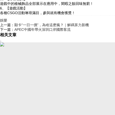
遊戲中的槍械飾品全部展示在應用中，閑暇之餘回味無窮！
6、【遊戲活動】
各種CSGO活動琳琅滿目，參與就有機會獲獎！
娛樂
上一篇：
顯卡“一日一價”，為啥這麽瘋？｜解碼算力新機
下一篇：
APEC中國年帶火深圳口岸國際客流
相关文章
、