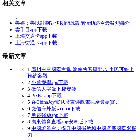
相关文章
、
美媒：美以計劃對伊朗能源設施發動迄今最猛烈轟炸
雲千目app下載
上海交通卡app下載
上海交通卡app下載
最新文章
1
廣州白雲國際會堂·嶺南會客廳開放 市民可線上
預約參觀
2
小鷹愛學app下載
3
微信大字版下載安裝
4
PixEz app下載
5
在ChinaJoy窺見廣東遊戲電競產業硬實力
6
微信海外版wechat下載
7
兔靈醫藥app下載
8
廣東體育直播app安卓版下載
9
中國證監會：提升中國指數和中國資產國際影響
力