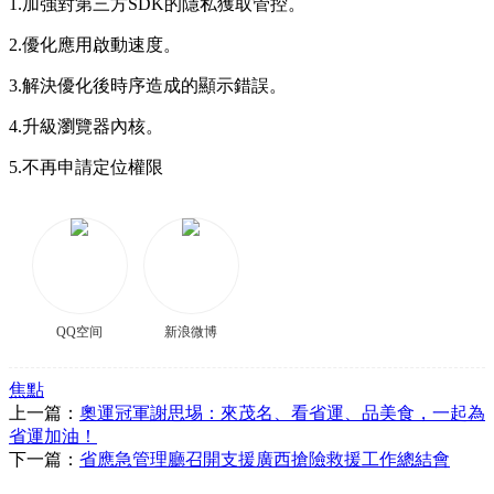
1.加強對第三方SDK的隱私獲取管控。
2.優化應用啟動速度。
3.解決優化後時序造成的顯示錯誤。
4.升級瀏覽器內核。
5.不再申請定位權限
QQ空间
新浪微博
焦點
上一篇：
奧運冠軍謝思埸：來茂名、看省運、品美食，一起為
省運加油！
下一篇：
省應急管理廳召開支援廣西搶險救援工作總結會