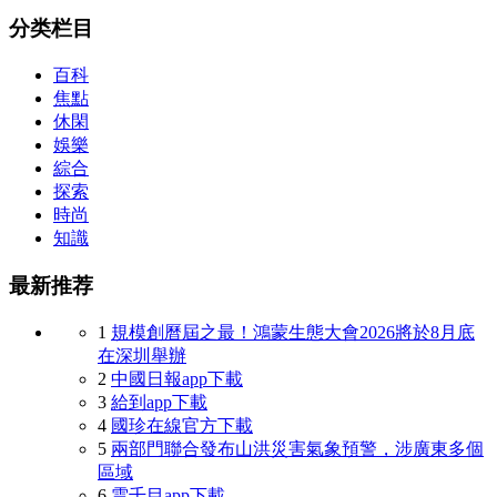
分类栏目
百科
焦點
休閑
娛樂
綜合
探索
時尚
知識
最新推荐
1
規模創曆屆之最！鴻蒙生態大會2026將於8月底
在深圳舉辦
2
中國日報app下載
3
給到app下載
4
國珍在線官方下載
5
兩部門聯合發布山洪災害氣象預警，涉廣東多個
區域
6
雲千目app下載