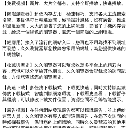
【免費視頻】新片、大片全都有。支持全屏播放，快進播放。
【簡潔瀏覽器】超低內存占用，極速輕巧。支持各大主流搜索
引擎。隻提供每日精選新聞，極簡設計風格，沒有廣告、推送
和過度新聞，大大的節省了您的上網流量，節省了手機內存資
源，給您一個綠色的瀏覽器，還您一個簡潔的上網環境。
【輕應用】接入了流行的網站入口，您再也不用為找不到網址
而發愁，久久瀏覽器幫您搜錄您常用的網址，為您提供快速的
上網體驗。
【收藏與曆史】久久瀏覽器可以幫您收眾多平台上的精彩內
容，您也可以分享給其他朋友。久久瀏覽器會記錄您的訪問記
錄，方便您查找您的瀏覽曆史。
【高速下載】多任務下載模式，下載更快速，同時支持斷點續
傳的下載模式，智能判斷網絡環境，下載曆史查看，下載暫停
與繼續，可以修改下載文件位置，資源空間不足等智能提示。
【廣告標識】在任何網站發現廣告都可以標識廣告，並上傳給
運營人員，久久瀏覽器有專人處理這個廣告，在您下次訪問的
時候攔截廣告，保證您的上網體驗。同時久久瀏覽器的其他用