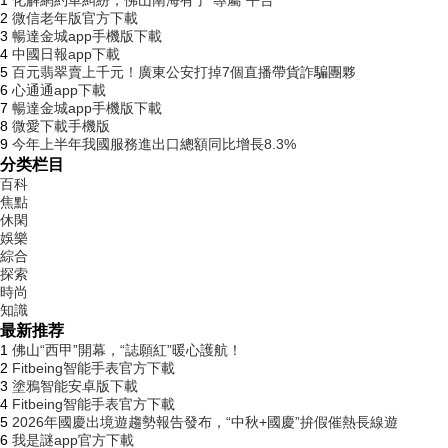
1
化解網約車糾紛，佛山南海有了“專屬”平台
2
微信老年版官方下載
3
暢達金城app手機版下載
4
中國日報app下載
5
百元翡翠賣上千元！廣東公安打掉7個直播帶貨詐騙團夥
6
心通通app下載
7
暢達金城app手機版下載
8
微愛下載手機版
9
今年上半年我國服務進出口總額同比增長8.3%
分类栏目
百科
焦點
休閑
娛樂
綜合
探索
時尚
知識
最新推荐
1
佛山“西甲”開幕，“誌願紅”暖心護航！
2
Fitbeing智能手表官方下載
3
塗鴉智能安卓版下載
4
Fitbeing智能手表官方下載
5
2026年國慶出境遊趨勢報告發布，“中秋+國慶”拚假催熱長線遊
6
我是謎app官方下載