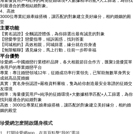
海量優質用戶+純淨的网免征婚環境+大數據精準匹配+人工篩選，為你找
到最適合的费相結婚對象。
4、高效
3000位專業紅娘牽線搭橋，讓匹配的對象建立美好緣分，相約婚姻的殿
堂
主要功能
【實名認證】全麵認證體係，為你篩選出最有誠意的對象
【戀愛學堂】戀愛指導，傾訴困惑，找到答案
【同城相約】高效相親，同城篩選，緣分就在你身邊
【無限暢聊】遇見緣分，馬上行動，往前一步即幸福
平台優勢
珍愛網—中國婚戀行業標杆品牌，各大相親節目合作方，匯聚1億優質單
身用戶的專業婚戀平台
專業：專注婚戀領域12年，征婚成功率行業領先，已幫助無數單身男女
成就高品質婚姻
真實：實名身份認證+嚴格資料審核，隻為給你創造最安全靠譜的征婚交
友環境
精準：海量優質用戶+純淨的征婚環境+大數據精準匹配+人工篩選，為你
找到最適合的結婚對象
高效：3000位專業紅娘牽線搭橋，讓匹配的對象建立美好緣分，相約婚
姻的殿堂
珍愛網怎麽開啟隱身模式
1、打開珍愛網app，在首頁點擊“我的”選項