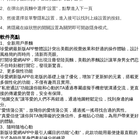
2、在彈出的頁麵中選擇“設置”，點擊進入下一頁
3、然後選擇並單擊隱私設置，進入後可以找到上線設置的按鈕。
4、將隱藏在線狀態的開關設置為關閉即可開啟隱身模式。
軟件亮點
1、全新用戶界麵
珍愛網最新版APP整體設計突出美觀的視覺效果和舒適的操作體驗，設計
風格簡約而時尚，清新而亮眼。
打開珍愛網APP，即出現注冊登陸頁麵，美觀的界麵設計讓單身男女們忍
不住時刻都打開它，發現新驚喜。
2、更多個性功能
珍愛網新版APP在老版的基礎上做了優化，增加了更新鮮的元素，搭載更
多個性化的功能，不僅有趣而且實用。
“私密通話”功能讓你能和心動的TA通過專屬虛擬手機密號溝通交流，更直
接的傳遞愛的聲音，安全有保障。
“地圖交友”讓等愛的人們不再錯過，通過地圖輕鬆定位，找到身邊的緣
分。
“愛情蒲公英”，放飛你的愛情蒲公英，通過搖一搖尋找合適的異性。
“真愛信使”讓你與TA無障礙的交換信件。多種貼心功能，為用戶帶來更好
的體驗。
3、隨時隨地心動
新版珍愛網APP中最引人矚目的功能“心動”，此款功能用最便捷最直觀的
方式為時尚單身們牽起緣分的橋梁。