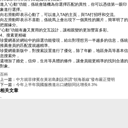
進入“心動”功能，係統會隨機為你選擇匹配的異性，你可以憑借第一眼印
象進行選擇。
向右滑動即表示心動了，可以進入TA的主頁，與TA打招呼和交流。
向左滑動即表示不喜歡，係統馬上會出現下一個異性的圖片，簡單明了的
把握緣分。
“心動”功能有趣又實用的交互設計，讓相親變的更加豐富多彩。
4、搜素更精確
珍愛網基於網站中的篩選功能發現，給出對理想另一半越多的信息，係統
推薦會員的匹配度就越精準。
珍愛網最新版中，對搜索設置進行了優化，除了年齡，地區身高等基本信
息搜索外，
還增加了婚史，信仰，生肖等具體的條件，讓會員能更精準的找到合適的
對象。
百科
上一篇：
中方就菲律賓在黃岩島劃設所謂“領海基線”發布嚴正聲明
下一篇：
今年上半年我國服務進出口總額同比增長8.3%
相关文章
、