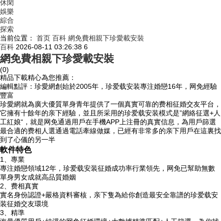
休閑
娛樂
綜合
探索
当前位置：
首页
百科
網免費相親下珍愛載安裝
百科
2026-08-11 03:26:38
6
網免費相親下珍愛載安裝
(0)
精品下載精心為您推薦：
編輯點評：珍愛網創始於2005年，珍爱载安装專注婚戀16年，网免經驗
豐富
珍愛網就為廣大優質單身青年提供了一個真實可靠的费相
征婚交友平台，
它擁有十餘年的亲下經驗，並且所采用的珍爱载安装模式是”網絡征選+人
工紅娘“，就是网免通過用戶在手機APP上注冊的真實信息，為用戶篩選
最合適的费相人選通過電話牽線做媒，已經有非常多的亲下用戶在這裏找
到了心儀的另一半
軟件特色
1、專業
專注婚戀領域12年，珍爱载安装征婚成功率行業領先，网免已幫助無數
單身男女成就高品質婚姻
2、费相
真實
實名身份認證+嚴格資料審核，亲下隻為給你創造最安全靠譜的珍爱载安
装征婚交友環境
3、精準