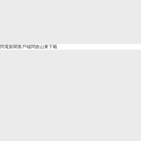
閃電新聞客戶端問政山東下載