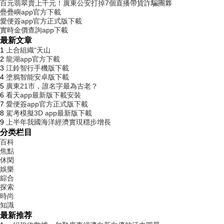
百元翡翠賣上千元！廣東公安打掉7個直播帶貨詐騙團夥
疊疊嶼app官方下載
愛便簽app官方正式版下載
實時金價查詢app下載
最新文章
1
上合組織“天山
2
龍湖app官方下載
3
江鈴智行手機版下載
4
塗鴉智能安卓版下載
5
廣東21市，誰名字最為古老？
6
看天app最新版下載安裝
7
愛便簽app官方正式版下載
8
駕考模擬3D app最新版下載
9
上半年我國海洋經濟實現穩步增長
分类栏目
百科
焦點
休閑
娛樂
綜合
探索
時尚
知識
最新推荐