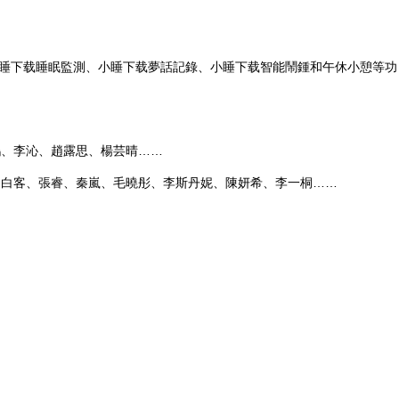
小睡下载睡眠監測、小睡下载夢話記錄、小睡下载
智能鬧鍾和午休小憩等功
鷗、李沁、趙露思、楊芸晴……
、白客、張睿、秦嵐、毛曉彤、李斯丹妮、陳妍希、李一桐……