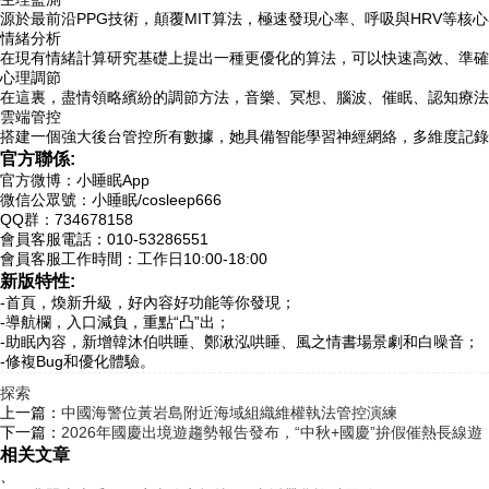
源於最前沿PPG技術，顛覆MIT算法，極速發現心率、呼吸與HRV等核
情緒分析
在現有情緒計算研究基礎上提出一種更優化的算法，可以快速高效、準確
心理調節
在這裏，盡情領略繽紛的調節方法，音樂、冥想、腦波、催眠、認知療法、腹
雲端管控
搭建一個強大後台管控所有數據，她具備智能學習神經網絡，多維度記錄
官方聯係:
官方微博：小睡眠App
微信公眾號：小睡眠/cosleep666
QQ群：734678158
會員客服電話：010-53286551
會員客服工作時間：工作日10:00-18:00
新版特性:
-首頁，煥新升級，好內容好功能等你發現；
-導航欄，入口減負，重點“凸”出；
-助眠內容，新增韓沐伯哄睡、鄭湫泓哄睡、風之情書場景劇和白噪音；
-修複Bug和優化體驗。
探索
上一篇：
中國海警位黃岩島附近海域組織維權執法管控演練
下一篇：
2026年國慶出境遊趨勢報告發布，“中秋+國慶”拚假催熱長線遊
相关文章
、