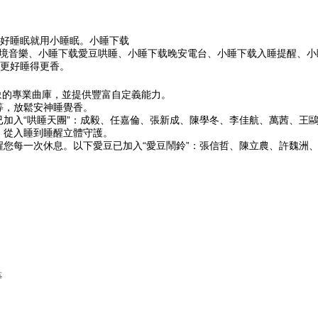
好睡眠就用小睡眠。小睡下载
夢境音樂、小睡下载愛豆哄睡、小睡下载晚安電台、小睡下载入睡提醒、
更好睡得更香。
象的專業曲庫，並提供豐富自定義能力。
等，放鬆安神睡覺香。
已加入“哄睡天團”：成毅、任嘉倫、張新成、陳學冬、李佳航、萬茜、王
，從入睡到睡醒立體守護。
醒您每一次休息。以下愛豆已加入“愛豆鬧鈴”：張信哲、陳立農、許魏洲
等