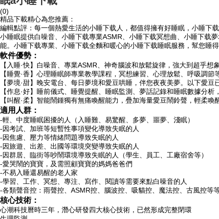
眠a小睡下載
(0)
精品下載精心為您推薦：
編輯點評：每一個熱愛生活的小睡下载人，都值得擁有好睡眠，小睡下载
小睡眠提供白噪音、小睡下载專業ASMR、小睡下载冥想曲、小睡下载
能。小睡下载專業、小睡下载全麵和暖心的小睡下载睡眠服務，幫您睡得
軟件優勢：
【入睡·快】白噪音、專業ASMR、神奇腦波和放鬆旋律，強大到超乎想
【睡覺·香】心理睡眠師專業教學課程，冥想練習、心理放鬆、呼吸調節
【夢境·甜】晚安電台、每日夢境和愛豆哄睡，伴您夜夜美夢。以下愛豆
【作息·好】睡前儀式、睡覺提醒、睡眠監測、夢話記錄和睡眠數據分析
【叫醒·柔】智能鬧鍾獨有無痛喚醒能力，疊加海量愛豆鬧鈴聲，輕柔喚
適用人群：
-輕、中度睡眠困擾的人（入睡難、易驚醒、多夢、噩夢、淺眠）
-因考試、加班等短暫性事項變化導致失眠的人
-因焦慮、壓力等情緒問題導致失眠的人
-因旅遊、出差、出國等環境突變導致失眠的人
-因群居、臨街等吵鬧環境導致失眠的人（學生、員工、工廠宿舍等）
-愛哭鬧的寶寶，及需照顧寶寶的媽媽爸爸們
-不易入睡還易醒的老人家
-學習、工作、冥想、專注、寫作、閱讀等需要來點白噪音的人
-各類聲音控：雨聲控、ASMR控、腦波控、吸貓控、魔法控、古風控等
核心技術：
心潮科技曆時三年，潛心研發四大核心技術，已然形成完整閉環
生理監測