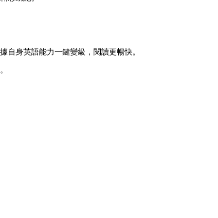
據自身英語能力一鍵變級，閱讀更暢快。
式。