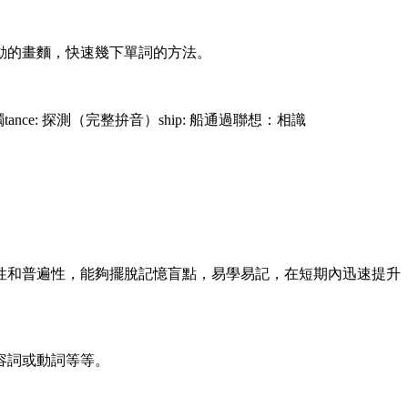
動的畫麵，快速幾下單詞的方法。
 蠟燭tance: 探測（完整拚音）ship: 船通過聯想：相識
性和普遍性，能夠擺脫記憶盲點，易學易記，在短期內迅速提升
容詞或動詞等等。