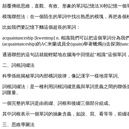
顛覆傳統思維，直觀、有效、形象的單詞記憶法30秒記憶一個
模塊聯想法：在一個陌生的單詞中找出熟悉的模塊，再把各個
比如我們要記憶下麵這個超長的單詞：
acquaintanceship [kwentnsp] n. 相識我們可以把這個單
(acquaintanceship)的AC米蘭成員全(quain)舉著蠟燭(i)去探測(tance
通過聯想的這句話就能輕鬆地在腦海中回憶起“相識”這個單詞
二、詞根詞綴法
科學係統揭秘單詞內部構詞規律，像記漢字一樣地背單詞。
詞根詞綴法：是一種利用詞根詞綴意義與單詞意義之間的聯係
詞匯量。
一個完整的單詞是由前綴、詞根和後綴三個部分組成。
其中詞根表示一個單詞的抽象含義，如說、寫、看等等，前綴
三、思維導圖法