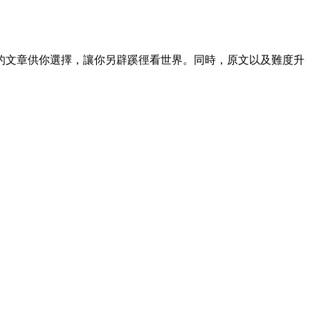
的文章供你選擇，讓你另辟蹊徑看世界。同時，原文以及難度升