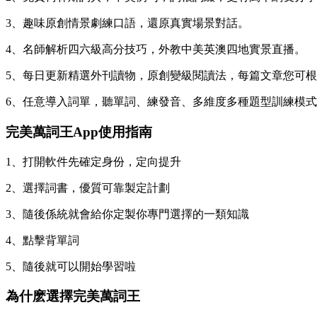
3、趣味原創情景劇練口語，還原真實場景對話。
4、名師解析四六級高分技巧，外教中美英澳四地實景直播。
5、每日更新精選外刊讀物，原創變級閱讀法，
每篇文章您可根
6、任意導入詞單，聽單詞、練發音、多維度多種題型訓練模
完美萬詞王App使用指南
1、打開軟件先確定身份，定向提升
2、選擇詞書，優質可靠製定計劃
3、隨後係統就會給你定製你專門選擇的一類知識
4、點擊背單詞
5、隨後就可以開始學習啦
為什麽選擇完美萬詞王