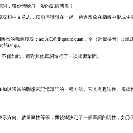
單詞，帶你體驗飛一般的記憶感覺！
模塊和中文意思，按順序聯想在一起，通過想象在腦海中形成生
詞分為我們熟悉的幾個模塊：ac: AC米蘭quain: quan，全（近似拚音）i:
)船(ship)。
，不僅如此，還對其他單詞進行了一次複習鞏固。
並加以適當的聯想來記憶單詞的一種方法。它具有趣味性、規律
表示方向、數量屬性等等，而後綴決定了一個單詞的詞性，如形