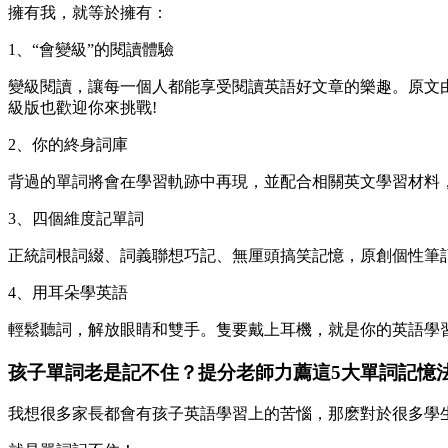
擁有我，就等於擁有：
1、“會變級”的閱讀體驗
變級閱讀，讓每一個人都能享受閱讀英語好文章的樂趣。原文
級版也歡迎你來挑戰!
2、你的終身詞庫
背過的單詞將會在學習軌跡中再現，並配合相關英文學習材料
3、四個維度記單詞
正統詞根詞綴、詞義聯想巧記、無厘頭搞笑記憶，原創個性筆
4、用耳朵學英語
輕鬆聽詞，解放眼睛和雙手。隻要戴上耳機，就是你的英語學
孩子單詞老是記不住？提分老師力薦這5大單詞記憶
我想很多家長都會有孩子英語學習上的苦惱，那麽對於很多學