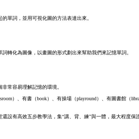
起的單詞，並用可視化圖的方法表達出來。
單詞轉化為圖像，以畫圖的形式劃出來幫助我們來記憶單詞。
個非常容易理解記憶的環境。
om）、有書（book）、有操場（playround）、有圖書館（
堂還設有高效五步教學法，集“講、背、練”與一體，最大程度保