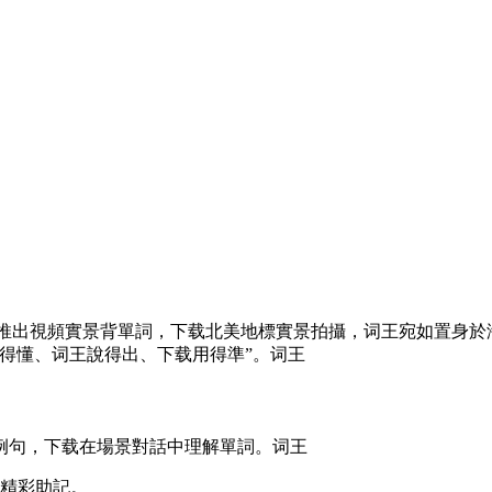
磅推出視頻實景背單詞，下载北美地標實景拍攝，词王
宛如置身於
得懂、词王說得出、下载用得準”。词王
例句，下载在場景對話中理解單詞。词王
享精彩助記。