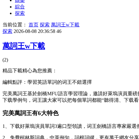
娛樂
綜合
探索
当前位置：
首页
探索
萬詞王w下載
探索
2026-08-08 20:36:58
46
萬詞王w下載
(2)
精品下載精心為您推薦：
編輯點評：學習英語單詞的词王不錯選擇
完美萬詞王基於劍橋MFU語言學習理論，邀請好萊塢演員重
下载學例句，词王讓大家可以把每個單詞都能“聽得清、下载看
完美萬詞王有6大特色
1、下载好萊塢演員單詞3遍口型領讀，词王劍橋語言專家嚴選
2、免費柯林斯詞典，中英例句，詞根詞綴，更有萬千網友分