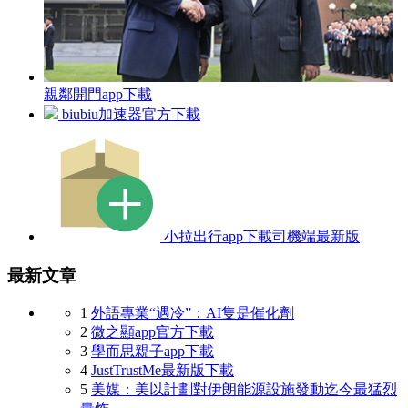
親鄰開門app下載
biubiu加速器官方下載
小拉出行app下載司機端最新版
最新文章
1
外語專業“遇冷”：AI隻是催化劑
2
微之顯app官方下載
3
學而思親子app下載
4
JustTrustMe最新版下載
5
美媒：美以計劃對伊朗能源設施發動迄今最猛烈