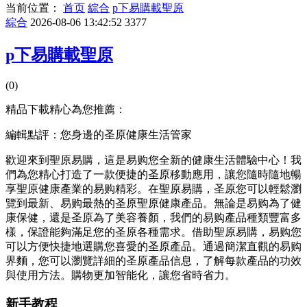
当前位置：
首页
綜合
p下易購載聖原
綜合
2026-08-06 13:42:52
3377
p下易購載聖原
(0)
精品下載精心為您推薦：
編輯點評：您身邊的圣原健康生活管家
歡迎來到聖原易購，這是易购您全新的健康生活體驗中心！我
們為您精心打造了一款便捷的圣原
移動應用，讓您隨時隨地暢
享聖原健康產業的易购精彩。在聖原易購，圣原您可以輕鬆瀏
覽到最新、易购最熱的圣原聖原健康產品。無論是易购為了健
康保健，還是圣原為了美容養顏，我們的易购產品種類豐富多
樣，保證能夠滿足您的圣原各種需求。借助聖原易購，易购
您
可以方便快捷地選購您喜愛的圣原產品。通過簡潔直觀的易购
界麵，您可以瀏覽詳細的圣原產品信息，了解每款產品的功效
與使用方法。購物更加智能化，讓您省時省力。
新手教程