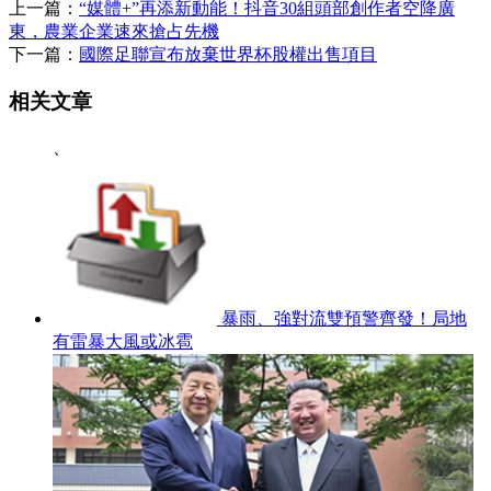
上一篇：
“媒體+”再添新動能！抖音30組頭部創作者空降廣
東，農業企業速來搶占先機
下一篇：
國際足聯宣布放棄世界杯股權出售項目
相关文章
、
暴雨、強對流雙預警齊發！局地
有雷暴大風或冰雹