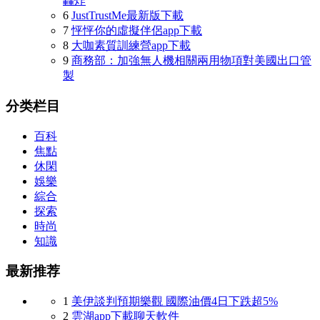
轟炸
6
JustTrustMe最新版下載
7
怦怦你的虛擬伴侶app下載
8
大咖素質訓練營app下載
9
商務部：加強無人機相關兩用物項對美國出口管
製
分类栏目
百科
焦點
休閑
娛樂
綜合
探索
時尚
知識
最新推荐
1
美伊談判預期樂觀 國際油價4日下跌超5%
2
雲湖app下載聊天軟件