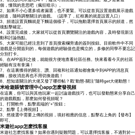
個，懂我的意思吧（瘋狂暗示）。
2、如果不小心選多或者漏選，也不要緊。可以從首頁設置遊戲展示遊戲
頻道，隨時調整關注的遊戲。（認準了，紅框裏的就是設置入口）
3、頻道設置頁麵就是下麵這個樣子，可以拖動選擇首頁展示的頻道，然
後點擊確定。
4、設置完成後，大家就可以從首頁瀏覽關注的遊戲內容，及時發現新活
動和討論熱點。
5、大家可能已經注意到了首頁搜索欄旁邊的簽到按鈕。目前軟件中不同
遊戲是分開簽到的，每個遊戲的經驗值也是獨立的，多修的同學不要忘記
分別打卡。
6、在APP簽到之後，就能很方便地查看社區任務。快來看看今天的社區
經驗有沒有拿滿！
7、在這裏獲得的關注、讚、回複和社區通知都會集中到APP的消息頁
麵，接收消息再也不用切換遊戲！
8、想知道關注的大佬又發了哪些帖？戳“動態-關注”隨時get大佬動態！
米哈遊賬號管理中心app怎麽發視頻
在這裏，你可以與其他玩家一起討論遊戲技巧，也可以發動態來分享自己
的遊戲觀點，那麽如何發視頻呢？
1、打開軟件，點擊底端的“+”按鈕；
2、點擊【上傳視頻】。
3、然後選中需要上傳的視頻，填好相應的信息，點擊右上角的【發布】
即可。
米遊社app怎麽找客服
米遊社怎麽找客服？如果你遇到疑難問題，可以選擇找客服，不過對於一