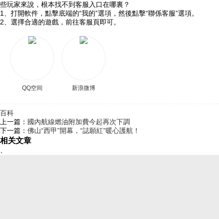
些玩家來說，根本找不到客服入口在哪裏？
1、打開軟件，點擊底端的“我的”選項，然後點擊“聯係客服”選項。
2、選擇合適的遊戲，前往客服頁即可。
QQ空间
新浪微博
百科
上一篇：
國內航線燃油附加費今起再次下調
下一篇：
佛山“西甲”開幕，“誌願紅”暖心護航！
相关文章
、