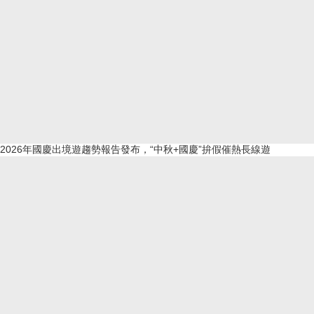
2026年國慶出境遊趨勢報告發布，“中秋+國慶”拚假催熱長線遊