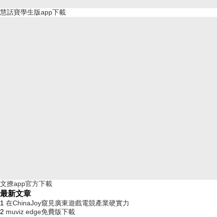
慧話寶學生版app下載
文撩app官方下載
最新文章
1
在ChinaJoy窺見廣東遊戲電競產業硬實力
2
muviz edge免費版下載