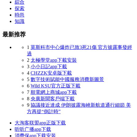
綜合
探索
時尚
知識
最新推荐
1
莫斯科市中心爆炸已致3死21傷 官方披露事發經
過
2
太極學堂app下載安裝
3
小小日記app下載
4
CHZZK安卓版下載
5
數字技術賦能中國服務消費新圖景
6
Wild KSU官方正版下載
7
順電網上商城app下載
8
央廣新聞客戶端下載
9
協議接近達成 伊朗披露海峽新航道通行細節 美
方再提“倒計時”
大淘客联盟app正版下载
听听广播app下载
消费保app下载安装