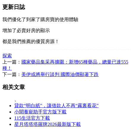
更新日誌
我們優化了到家了購房寶的使用體驗
增加了必賣好房的顯示
都是我們推薦的優質房源！
探索
上一篇：
國家藥品集采再擴圍：新增65種藥品，總量已達555
種！
下一篇：
美伊或將舉行談判 國際油價顯著下跌
相关文章
、
貸款“明白紙”，讓借款人不再“霧裏看花”
小聞養寵助手官方版下載
115生活官方下載
星月塔塔塔羅牌2026最新版下載