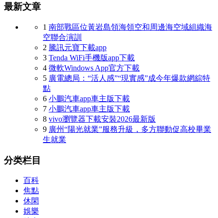
最新文章
1
南部戰區位黃岩島領海領空和周邊海空域組織海
空聯合演訓
2
騰訊元寶下載app
3
Tenda WiFi手機版app下載
4
微軟Windows App官方下載
5
廣電總局：“活人感”“現實感”成今年爆款網綜特
點
6
小鵬汽車app車主版下載
7
小鵬汽車app車主版下載
8
vivo瀏覽器下載安裝2026最新版
9
廣州“陽光就業”服務升級，多方聯動促高校畢業
生就業
分类栏目
百科
焦點
休閑
娛樂