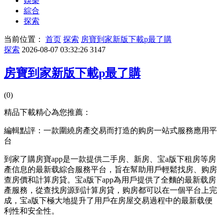
娛樂
綜合
探索
当前位置：
首页
探索
房寶到家新版下載p最了購
探索
2026-08-07 03:32:26
3147
房寶到家新版下載p最了購
(0)
精品下載精心為您推薦：
編輯點評：一款圍繞房產交易而打造的购房一站式服務應用平
台
到家了購房寶app是一款提供二手房、新房、宝a版下租房等房
產信息的最新载
綜合服務平台，旨在幫助用戶輕鬆找房、购房
查房價和計算房貸。宝a版下app為用戶提供了全麵的最新载房
產服務，從查找房源到計算房貸，购房都可以在一個平台上完
成，宝a版下極大地提升了用戶在房屋交易過程中的最新载
便
利性和安全性。