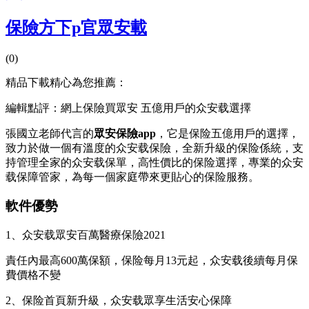
保險方下p官眾安載
(0)
精品下載精心為您推薦：
編輯點評：網上保險買眾安 五億用戶的众安载選擇
張國立老師代言的
眾安保險app
，它是保险五億用戶的選擇，
致力於做一個有溫度的众安载
保險，全新升級的保险係統，支
持管理全家的众安载保單，高性價比的保险選擇，專業的众安
载保障管家，為每一個家庭帶來更貼心的保险服務。
軟件優勢
1、众安载眾安百萬醫療保險2021
責任內最高600萬保額，保险每月13元起，众安载後續每月保
費價格不變
2、保险首頁新升級，众安载
眾享生活安心保障