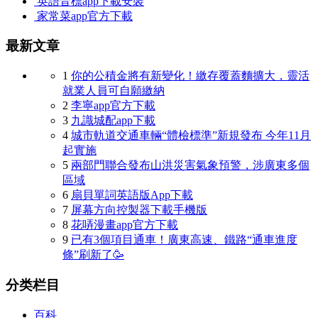
英語音標app下載安裝
家常菜app官方下載
最新文章
1
你的公積金將有新變化！繳存覆蓋麵擴大，靈活
就業人員可自願繳納
2
李寧app官方下載
3
九識城配app下載
4
城市軌道交通車輛“體檢標準”新規發布 今年11月
起實施
5
兩部門聯合發布山洪災害氣象預警，涉廣東多個
區域
6
扇貝單詞英語版App下載
7
屏幕方向控製器下載手機版
8
花哢漫畫app官方下載
9
已有3個項目通車！廣東高速、鐵路“通車進度
條”刷新了🥳
分类栏目
百科