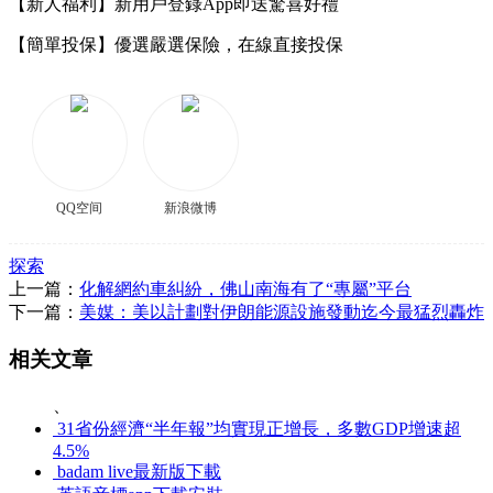
【新人福利】新用戶登錄App即送驚喜好禮
【簡單投保】優選嚴選保險，在線直接投保
QQ空间
新浪微博
探索
上一篇：
化解網約車糾紛，佛山南海有了“專屬”平台
下一篇：
美媒：美以計劃對伊朗能源設施發動迄今最猛烈轟炸
相关文章
、
31省份經濟“半年報”均實現正增長，多數GDP增速超
4.5%
badam live最新版下載