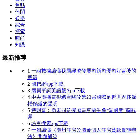
焦點
休閑
娛樂
綜合
探索
時尚
知識
最新推荐
1
一組數據讀懂我國經濟發展向新向優向好背後的
底氣
2
國聘網app下載
3
扇貝單詞英語版App下載
4
中央廣播電視總台關於第23屆國際足聯世界杯版
權保護的聲明
5
特朗普：尚未同意授權烏克蘭生產“愛國者”攔截
彈
6
誇克搜索app下載
7
一圖讀懂《廣州住房公積金個人住房貸款實施辦
法》問題解答