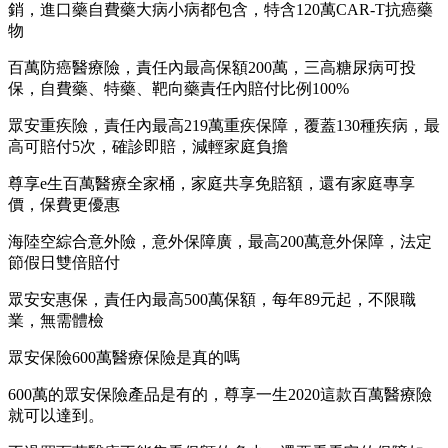
銷，進口藥自費藥大病小病都包含，特含120萬CAR-T抗癌藥
物
百萬防癌醫療險，責任內最高保額200萬，三高糖尿病可投
保，自費藥、特藥、靶向藥責任內賠付比例100%
眾安重疾險，責任內最高219萬重疾保障，覆蓋130種疾病，最
高可賠付5次，確診即賠，減輕家庭負擔
尊享e生百萬醫療全家桶，家庭共享免賠額，還有家庭專享
價，保費更優惠
海陸空綜合意外險，意外保障廣，最高200萬意外保障，法定
節假日雙倍賠付
眾安安惠保，責任內最高500萬保額，每年89元起，不限職
業，無需體檢
眾安保險600萬醫療保險是真的嗎
600萬的眾安保險產品是有的，尊享一生2020這款百萬醫療險
就可以達到。