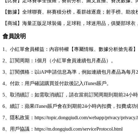
【比賽】足球賽事全搜羅，賽前分析、圖文直播、賽況數據、
【數據】全球聯賽、杯賽積分榜，看群雄逐鹿；射手榜、助攻
【商城】海量正版足球裝備，足球鞋，球迷用品，俱樂部球衣
會員說明
1、小紅單會員權益：內容特權【專屬情報、數據分析搶先看】
2、訂閱周期：1個月（小紅單會員連續包月產品）。
3、訂閱價格：以iAP申請信息為準，例如連續包月產品為每月2
4、付款：用戶確認購買並付款後記入iTunes賬戶。
5、取消續訂：如需取消續訂，請在當前訂閱周期到期前24小時以前，
6、續訂：蘋果iTunes賬戶會在到期前24小時內扣費，扣費
7、隱私政策：https://topic.dongqiudi.com/webapp/privacy/privacy.
8、用戶協議：https://m.dongqiudi.com/serviceProtocol.html