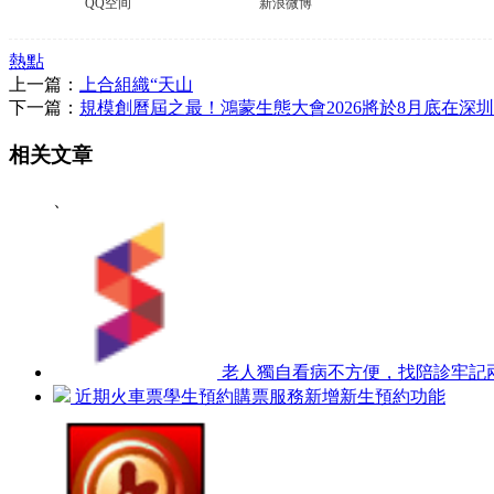
QQ空间
新浪微博
熱點
上一篇：
上合組織“天山
下一篇：
規模創曆屆之最！鴻蒙生態大會2026將於8月底在深
相关文章
、
老人獨自看病不方便，找陪診牢記
近期火車票學生預約購票服務新增新生預約功能