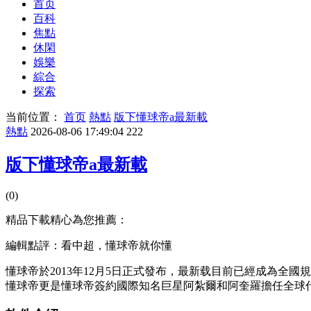
首页
百科
焦點
休閑
娛樂
綜合
探索
当前位置：
首页
熱點
版下懂球帝a最新載
熱點
2026-08-06 17:49:04
222
版下懂球帝a最新載
(0)
精品下載精心為您推薦：
編輯點評：看中超，懂球帝就你懂
懂球帝於2013年12月5日正式發布，最新载目前已經成為全國
懂球帝更是懂球帝簽約國際知名巨星阿紮爾和阿奎羅擔任全球