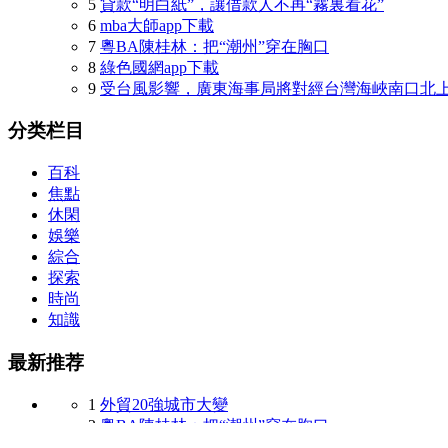
5
貸款“明白紙”，讓借款人不再“霧裏看花”
6
mba大師app下載
7
粵BA陳桂林：把“潮州”穿在胸口
8
綠色國網app下載
9
受台風影響，廣東海事局將對經台灣海峽南口北
分类栏目
百科
焦點
休閑
娛樂
綜合
探索
時尚
知識
最新推荐
1
外貿20強城市大變
2
粵BA陳桂林：把“潮州”穿在胸口
3
治理“幽靈外賣” 網絡餐飲領域創新應用電子證照