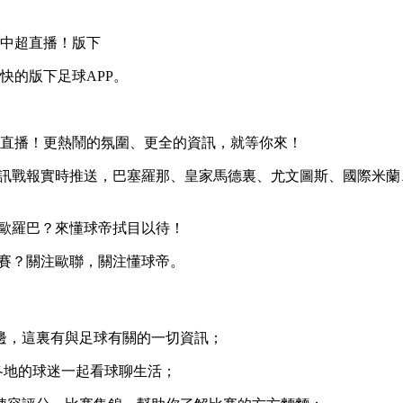
中超直播！版下
快的版下足球APP。
看直播！更熱鬧的氛圍、更全的資訊，就等你來！
法甲資訊戰報實時推送，巴塞羅那、皇家馬德裏、尤文圖斯、國際
稱雄歐羅巴？來懂球帝拭目以待！
師決賽？關注歐聯，關注懂球帝。
邊，這裏有與足球有關的一切資訊；
各地的球迷一起看球聊生活；