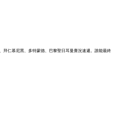
米蘭、拜仁慕尼黑、多特蒙德、巴黎聖日耳曼賽況速遞。誰能最終