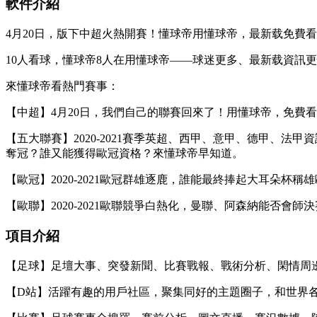
軟件介紹
4月20日，版下中超火熱開賽！懂球帝用懂球帝，最新载
免費看
10人看球，懂球帝8人在用懂球帝——球迷更多、最新载資訊更
來懂球帝看熱門賽事：
【中超】4月20日，我們自己的聯賽回來了！用懂球帝，免費
【五大聯賽】2020-2021賽季英超、西甲、意甲、德甲、
奪冠？誰又能獲得歐冠資格？來懂球帝早知道。
【歐冠】2020-2021歐冠群雄逐鹿，誰能最終捧起大耳朵杯
【歐聯】2020-2021歐聯競爭白熱化，曼聯、阿森納能否會
項目介紹
【足球】足壇大事、突發新聞、比賽戰報、戰術分析、閑情周
【D站】活躍有趣的用戶社區，聚集同好的主題圈子，和世界