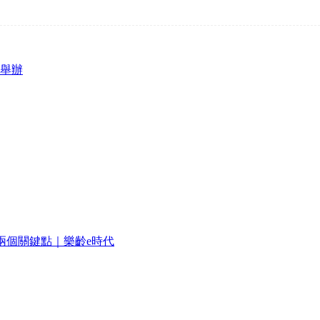
圳舉辦
兩個關鍵點｜樂齡e時代