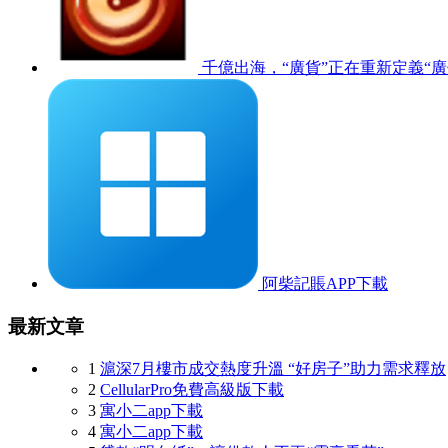
千億出海，“廣貨”正在重新定義“
阿柴記賬APP下載
最新文章
1
滬深7月樓市成交熱度升溫 “好房子”助力需求釋放
2
CellularPro免費高級版下載
3
寓小二app下載
4
寓小二app下載