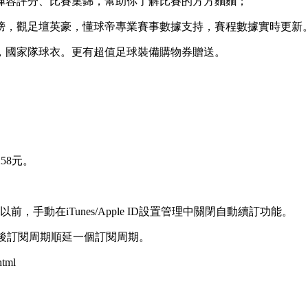
陣容評分、比賽集錦，幫助你了解比賽的方方麵麵；
榜，觀足壇英豪，懂球帝專業賽事數據支持，賽程數據實時更新
，國家隊球衣。更有超值足球裝備購物券贈送。
58元。
手動在iTunes/Apple ID設置管理中關閉自動續訂功能。
成功後訂閱周期順延一個訂閱周期。
html