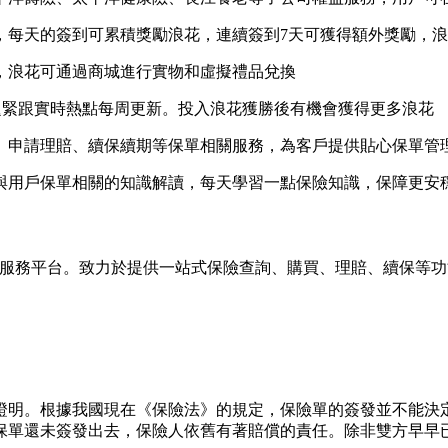
，每天的簽到可累積獎勵浪花，連續簽到7天可獲得額外獎勵，
，浪花可通過商城進行實物和虛擬禮品兌換
題緊跟實時熱點每周更新。投入浪花獲勝後有機會獲得更多浪花
、申請理賠、續保續期等保單相關服務，為客戶提供貼心保單管
與用戶保單相關的知識解讀，每天學習一點保險知識，保障更安
的服務平台。致力於提供一站式保險查詢、購買、理賠、續保等
證明。根據我國現在《保險法》的規定，保險單的簽發並不能決
保單還未簽發出去，保險人依舊有著賠償的責任。除非雙方早早