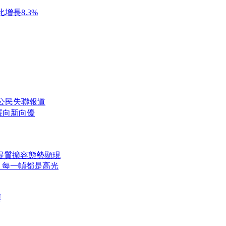
增長8.3%
公民失聯報道
展向新向優
提質擴容態勢顯現
，每一幀都是高光
彈