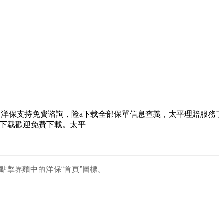
，洋保支持免費谘詢，险a下载
全部保單信息查義，太平理賠服務
a下载歡迎免費下載。太平
點擊界麵中的洋保“首頁”圖標。