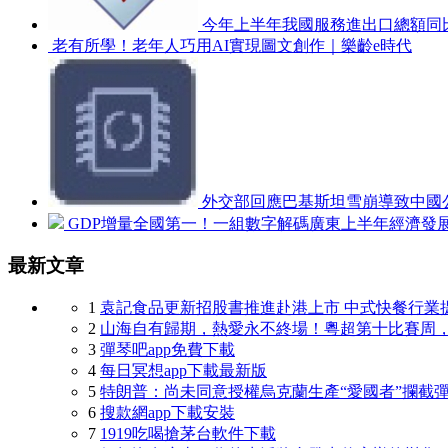
今年上半年我國服務進出口總額同比
老有所學！老年人巧用AI實現圖文創作｜樂齡e時代
外交部回應巴基斯坦雪崩導致中國
GDP增量全國第一！一組數字解碼廣東上半年經濟發
最新文章
1
袁記食品更新招股書推進赴港上市 中式快餐行業
2
山海自有歸期，熱愛永不終場！粵超第十比賽周
3
彈琴吧app免費下載
4
每日冥想app下載最新版
5
特朗普：尚未同意授權烏克蘭生產“愛國者”攔截
6
搜款網app下載安裝
7
1919吃喝搶茅台軟件下載