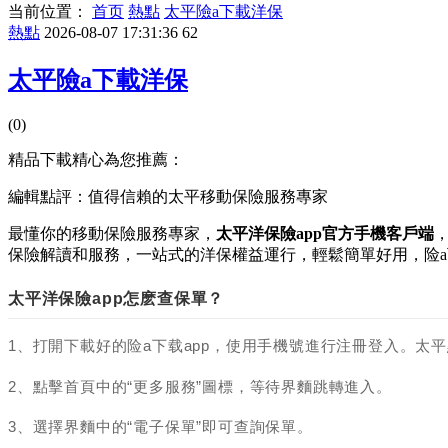
当前位置：
首页
熱點
太平險a下載洋保
熱點
2026-08-07 17:31:36
62
太平險a下載洋保
(0)
精品下載精心為您推薦：
編輯點評：值得信賴的太平移動保險服務專家
最懂你的移動保險服務專家，
太平洋保險app官方手機客戶端
保險解讀和服務，一站式的洋保權益運行，輕鬆簡單好用，险
太平洋保險app怎麽查保單？
1、打開下載好的险a下载app，使用手機號進行注冊登入。太平
2、點擊首頁中的“更多服務”圖標，等待界麵跳轉進入。
3、選擇界麵中的“電子保單”即可查詢保單。